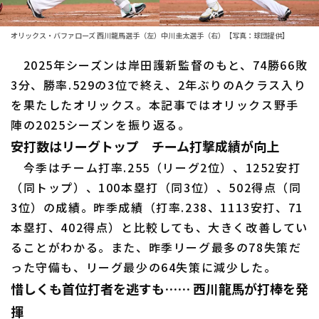
ファーム東地区
選手名鑑トップ
ニュース
ファーム中地区
オリックス・バファローズ 西川龍馬選手（左）中川圭太選手（右）【写真：球団提供】
北海道日本ハムファイターズ
ファーム西地区
2025年シーズンは岸田護新監督のもと、74勝66敗
東北楽天ゴールデンイーグルス
3分、勝率.529の3位で終え、2年ぶりのAクラス入り
交流戦
を果たしたオリックス。本記事ではオリックス野手
埼玉西武ライオンズ
設定
陣の2025シーズンを振り返る。
千葉ロッテマリーンズ
安打数はリーグトップ チーム打撃成績が向上
今季はチーム打率.255（リーグ2位）、1252安打
オリックス・バファローズ
（同トップ）、100本塁打（同3位）、502得点（同
福岡ソフトバンクホークス
3位）の成績。昨季成績（打率.238、1113安打、71
本塁打、402得点）と比較しても、大きく改善してい
ることがわかる。また、昨季リーグ最多の78失策だ
った守備も、リーグ最少の64失策に減少した。
惜しくも首位打者を逃すも…… 西川龍馬が打棒を発
揮