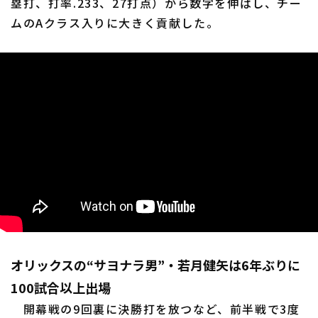
塁打、打率.233、27打点）から数字を伸ばし、チー
ムのAクラス入りに大きく貢献した。
オリックスの“サヨナラ男”・若月健矢は6年ぶりに
100試合以上出場
開幕戦の9回裏に決勝打を放つなど、前半戦で3度