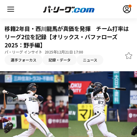
移籍2年目・西川龍馬が真価を発揮 チーム打率は
リーグ2位を記録【オリックス・バファローズ
2025：野手編】
無料アカウント登録
ログイン
パ・リーグ インサイト
2025年12月21日 17:00
選手フォーカス
記録・データ
ニュース
HOME
動画
日程・結果
順位表･成績
1軍公式戦
選手名鑑