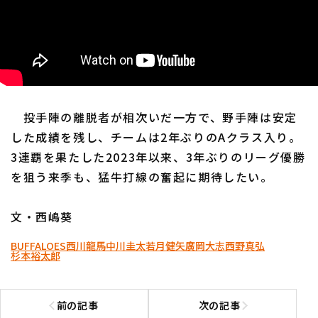
投手陣の離脱者が相次いだ一方で、野手陣は安定
した成績を残し、チームは2年ぶりのAクラス入り。
3連覇を果たした2023年以来、3年ぶりのリーグ優勝
を狙う来季も、猛牛打線の奮起に期待したい。
文・西嶋葵
BUFFALOES
西川龍馬
中川圭太
若月健矢
廣岡大志
西野真弘
杉本裕太郎
前の記事
次の記事
前の記事へ
次の記事へ