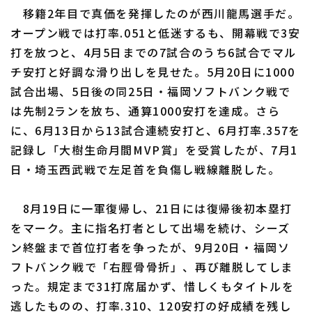
移籍2年目で真価を発揮したのが西川龍馬選手だ。
オープン戦では打率.051と低迷するも、開幕戦で3安
打を放つと、4月5日までの7試合のうち6試合でマル
利用規約
プライバシーポリシー
チ安打と好調な滑り出しを見せた。5月20日に1000
試合出場、5日後の同25日・福岡ソフトバンク戦で
運営会社
（別ウィンドウで開く）
よくある質問
は先制2ランを放ち、通算1000安打を達成。さら
特定商取引法の表示
アルバイト募集
（別ウィンドウで開く
に、6月13日から13試合連続安打と、6月打率.357を
記録し「大樹生命月間MVP賞」を受賞したが、7月1
日・埼玉西武戦で左足首を負傷し戦線離脱した。
8月19日に一軍復帰し、21日には復帰後初本塁打
をマーク。主に指名打者として出場を続け、シーズ
ン終盤まで首位打者を争ったが、9月20日・福岡ソ
フトバンク戦で「右脛骨骨折」、再び離脱してしま
った。規定まで31打席届かず、惜しくもタイトルを
逃したものの、打率.310、120安打の好成績を残し