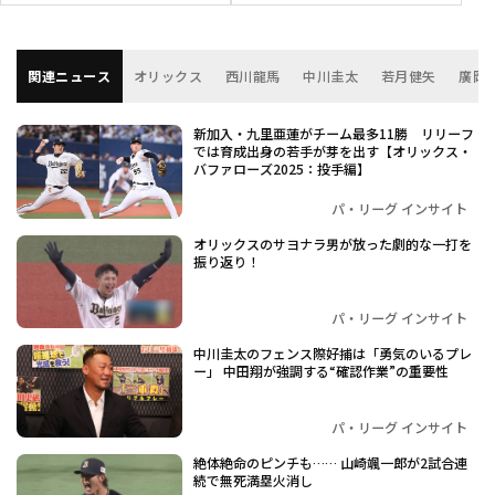
関連ニュース
オリックス
西川龍馬
中川圭太
若月健矢
廣岡
新加入・九里亜蓮がチーム最多11勝 リリーフ
では育成出身の若手が芽を出す【オリックス・
バファローズ2025：投手編】
パ・リーグ インサイト
オリックスのサヨナラ男が放った劇的な一打を
振り返り！
パ・リーグ インサイト
中川圭太のフェンス際好捕は「勇気のいるプレ
ー」 中田翔が強調する“確認作業”の重要性
パ・リーグ インサイト
絶体絶命のピンチも…… 山崎颯一郎が2試合連
続で無死満塁火消し