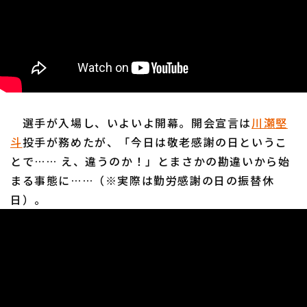
利用規約
プライバシーポリシー
運営会社
（別ウィンドウで開く）
よくある質問
選手が入場し、いよいよ開幕。開会宣言は
川瀬堅
特定商取引法の表示
アルバイト募集
（別ウィンドウで開く
斗
投手が務めたが、「今日は敬老感謝の日というこ
とで…… え、違うのか！」とまさかの勘違いから始
まる事態に……（※実際は勤労感謝の日の振替休
日）。