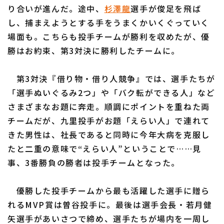
り合いが進んだ。途中、
杉澤龍
選手が俊足を飛ば
し、捕まえようとする手をうまくかいくぐっていく
場面も。こちらも投手チームが勝利を収めたが、優
勝はお約束、第3対決に勝利したチームに。
第3対決『借り物・借り人競争』では、選手たちが
「選手ぬいぐるみ2つ」や「バク転ができる人」など
さまざまなお題に奔走。順調にポイントを重ねた両
チームだが、九里投手がお題「えらい人」で連れて
きた男性は、社長であると同時に今年大病を克服し
たと二重の意味で“えらい人”ということで……見
事、3番勝負の勝者は投手チームとなった。
優勝した投手チームから最も活躍した選手に贈ら
れるMVP賞は曽谷投手に。最後は選手会長・若月健
矢選手があいさつで締め、選手たちが場内を一周し