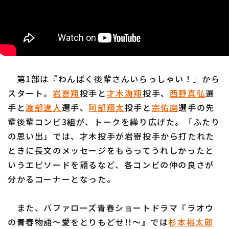
第1部は『わんぱく後輩さんいらっしゃい！』から
スタート。
岩嵜翔
投手と
才木海翔
投手、
西野真弘
選
手と
渡部遼人
選手、
阿部翔太
投手と
宗佑磨
選手の先
輩後輩コンビ3組が、トークを繰り広げた。「ふたり
の思い出」では、才木投手が岩嵜投手から打たれた
ときに長文のメッセージをもらってうれしかったと
いうエピソードを語るなど、各コンビの仲の良さが
分かるコーナーとなった。
また、バファローズ青春ショートドラマ『ラオウ
の青春物語〜愛をとりもどせ!!〜』では
杉本裕太郎