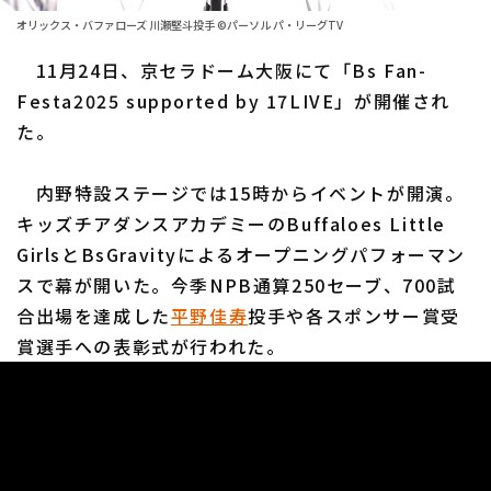
ファーム東地区
選手名鑑トップ
オリックス・バファローズ 川瀬堅斗投手 ©パーソル パ・リーグTV
ニュース
ファーム中地区
11月24日、京セラドーム大阪にて「Bs Fan-
北海道日本ハムファイターズ
ファーム西地区
Festa2025 supported by 17LIVE」が開催され
東北楽天ゴールデンイーグルス
た。
交流戦
埼玉西武ライオンズ
設定
内野特設ステージでは15時からイベントが開演。
千葉ロッテマリーンズ
キッズチアダンスアカデミーのBuffaloes Little
GirlsとBsGravityによるオープニングパフォーマン
オリックス・バファローズ
スで幕が開いた。今季NPB通算250セーブ、700試
福岡ソフトバンクホークス
合出場を達成した
平野佳寿
投手や各スポンサー賞受
賞選手への表彰式が行われた。