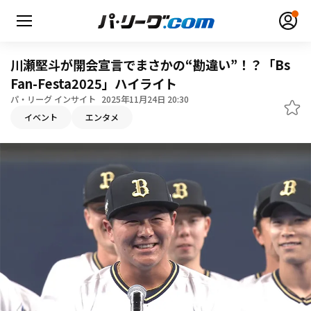
川瀬堅斗が開会宣言でまさかの“勘違い”！？「Bs
Fan-Festa2025」ハイライト
パ・リーグ インサイト
2025年11月24日 20:30
無料アカウント登録
ログイン
イベント
エンタメ
HOME
動画
日程・結果
順位表･成績
1軍公式戦
選手名鑑