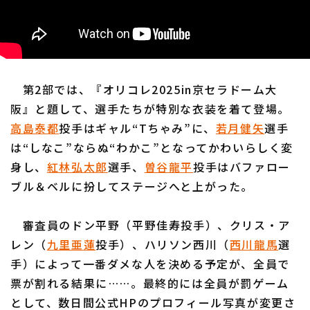
第2部では、『オリコレ2025in京セラドーム大
阪』と題して、選手たちが特別な衣装を着て登場。
高島泰都
投手はギャル“Tちゃみ”に、
若月健矢
選手
は“しなこ”ならぬ“わかこ”となってかわいらしく変
身し、
紅林弘太郎
選手、
曽谷龍平
投手はバファロー
ブル＆ベルに扮してステージへと上がった。
審査員のドン平野（平野佳寿投手）、クリス・ア
レン（
九里亜蓮
投手）、ハリソン西川（
西川龍馬
選
手）によって一番ダメな人を決める予定が、全員で
票が割れる結果に……。最終的には全員が罰ゲーム
として、数日間公式HPのプロフィール写真が変更さ