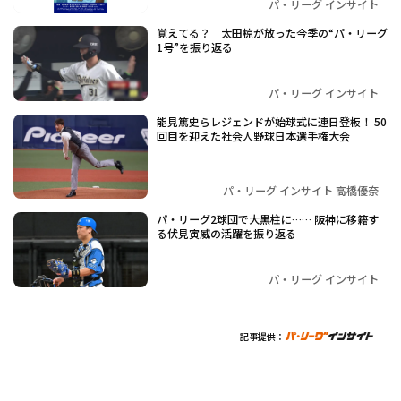
パ・リーグ インサイト
覚えてる？ 太田椋が放った今季の“パ・リーグ
1号”を振り返る
パ・リーグ インサイト
能見篤史らレジェンドが始球式に連日登板！ 50
回目を迎えた社会人野球日本選手権大会
パ・リーグ インサイト 高橋優奈
パ・リーグ2球団で大黒柱に…… 阪神に移籍す
る伏見寅威の活躍を振り返る
パ・リーグ インサイト
記事提供：