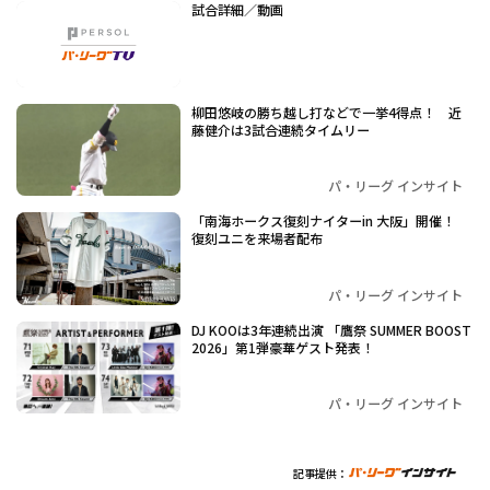
試合詳細／動画
柳田悠岐の勝ち越し打などで一挙4得点！ 近
藤健介は3試合連続タイムリー
パ・リーグ インサイト
「南海ホークス復刻ナイターin 大阪」開催！
復刻ユニを来場者配布
パ・リーグ インサイト
DJ KOOは3年連続出演 「鷹祭 SUMMER BOOST
2026」第1弾豪華ゲスト発表！
パ・リーグ インサイト
記事提供：