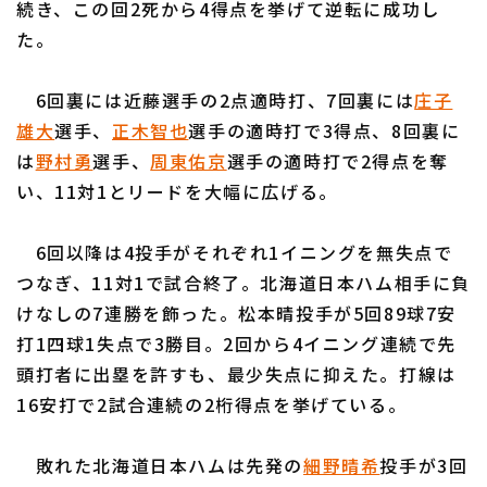
続き、この回2死から4得点を挙げて逆転に成功し
た。
6回裏には近藤選手の2点適時打、7回裏には
庄子
雄大
選手、
正木智也
選手の適時打で3得点、8回裏に
利用規約
プライバシーポリシー
は
野村勇
選手、
周東佑京
選手の適時打で2得点を奪
い、11対1とリードを大幅に広げる。
運営会社
（別ウィンドウで開く）
よくある質問
特定商取引法の表示
アルバイト募集
（別ウィンドウで開く
6回以降は4投手がそれぞれ1イニングを無失点で
つなぎ、11対1で試合終了。北海道日本ハム相手に負
けなしの7連勝を飾った。松本晴投手が5回89球7安
打1四球1失点で3勝目。2回から4イニング連続で先
頭打者に出塁を許すも、最少失点に抑えた。打線は
16安打で2試合連続の2桁得点を挙げている。
敗れた北海道日本ハムは先発の
細野晴希
投手が3回