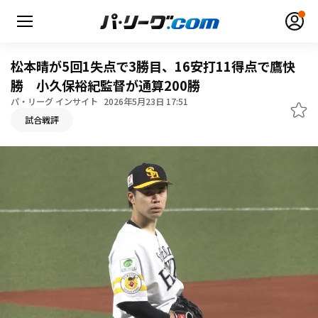
松本晴が5回1失点で3勝目、16安打11得点で鷹快
勝 小久保裕紀監督が通算200勝
パ・リーグ インサイト
2026年5月23日 17:51
無料アカウント登録
ログイン
試合戦評
HOME
動画
日程・結果
順位表･成績
1軍公式戦
選手名鑑