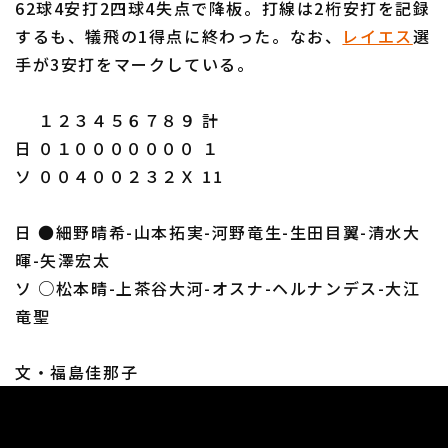
62球4安打2四球4失点で降板。打線は2桁安打を記録
するも、犠飛の1得点に終わった。なお、
レイエス
選
手が3安打をマークしている。
１２３４５６７８９ 計
日 ０１０００００００ １
ソ ００４００２３２Ｘ 11
日 ●細野晴希-山本拓実-河野竜生-生田目翼-清水大
暉-矢澤宏太
ソ ○松本晴-上茶谷大河-オスナ-ヘルナンデス-大江
竜聖
文・福島佳那子