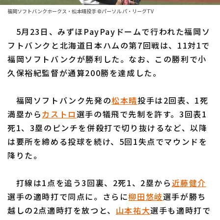
ファーム東地区
選手名鑑トップ
福岡ソフトバンクホークス・松本晴投手 ©パーソル パ・リーグTV
ニュース
ファーム中地区
5月23日、みずほPayPayドームで行われた福岡ソ
北海道日本ハムファイターズ
ファーム西地区
フトバンクと北海道日本ハムの第7回戦は、11対1で
東北楽天ゴールデンイーグルス
福岡ソフトバンクが勝利した。なお、この勝利で小
交流戦
久保裕紀監督が通算200勝を達成した。
埼玉西武ライオンズ
設定
千葉ロッテマリーンズ
福岡ソフトバンク先発の
松本晴
投手は2回表、1死
満塁から
カストロ
選手の犠飛で先制を許す。3回表1
オリックス・バファローズ
死1、3塁のピンチを併殺打で切り抜けるなど、以降
福岡ソフトバンクホークス
は要所を締める投球を続け、5回1失点でマウンドを
降りた。
打線は1点を追う3回裏、2死1、2塁から
近藤健介
選手の適時打で同点に。さらに
柳田悠岐
選手が勝ち
越しの2点適時打を放つと、
山本祐大
選手も適時打で