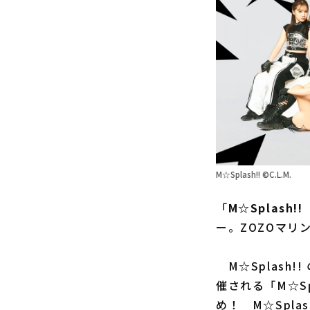
M☆Splash!! ©C.L.M.
「
M☆Splash!!
ー。ZOZOマリ
M☆Splash
催される「M☆Sp
め！ M☆Spl