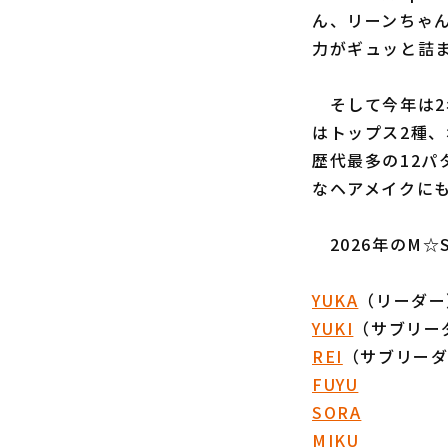
ん、リーンちゃ
力がギュッと詰
そして今年は2
はトップス2種
歴代最多の12
なヘアメイクに
2026年のM☆
YUKA
（リーダー
YUKI
（サブリー
REI
（サブリー
FUYU
SORA
MIKU