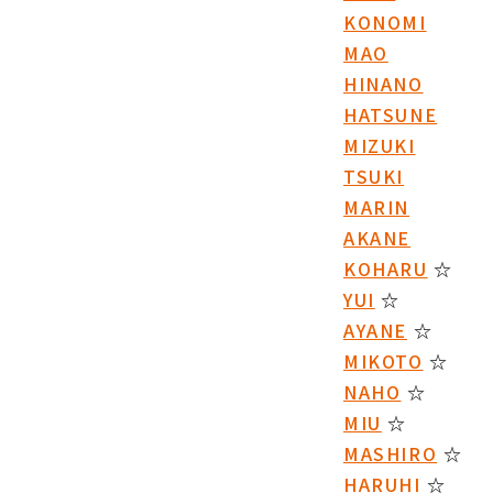
KONOMI
MAO
HINANO
HATSUNE
MIZUKI
TSUKI
MARIN
AKANE
KOHARU
☆
YUI
☆
AYANE
☆
MIKOTO
☆
NAHO
☆
MIU
☆
MASHIRO
☆
HARUHI
☆