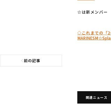
☆は新メンバー
◇これまでの「2
MARINES
M☆Splas
前の記事
前の記事へ
関連ニュース