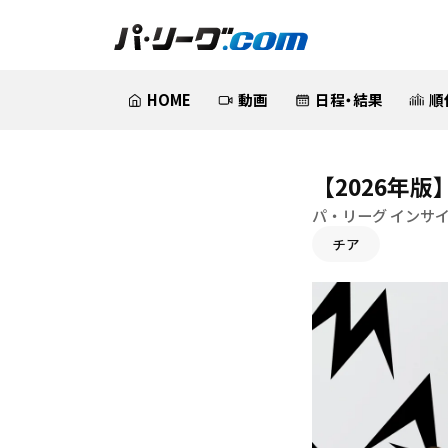
HOME
動画
日程・結果
順
【2026年版
パ・リーグ インサ
チア