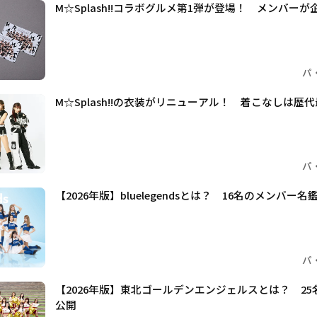
M☆Splash!!コラボグルメ第1弾が登場！ メンバー
パ
M☆Splash!!の衣装がリニューアル！ 着こなしは歴
パ
【2026年版】bluelegendsとは？ 16名のメンバー
パ
【2026年版】東北ゴールデンエンジェルスとは？ 2
公開