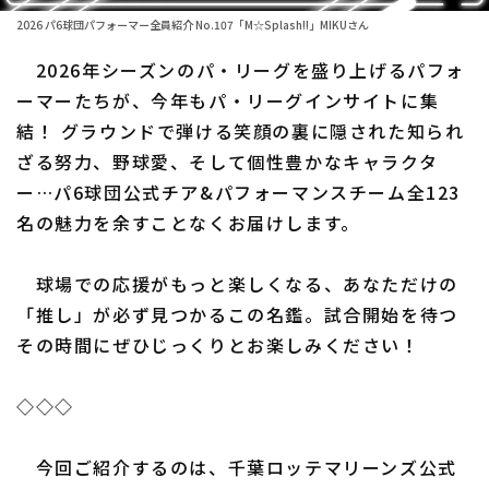
ファーム東地区
選手名鑑トップ
2026 パ6球団パフォーマー全員紹介 No.107「M☆Splash!!」MIKUさん
ニュース
ファーム中地区
2026年シーズンのパ・リーグを盛り上げるパフォ
北海道日本ハムファイターズ
ファーム西地区
ーマーたちが、今年もパ・リーグインサイトに集
東北楽天ゴールデンイーグルス
結！ グラウンドで弾ける笑顔の裏に隠された知られ
交流戦
ざる努力、野球愛、そして個性豊かなキャラクタ
埼玉西武ライオンズ
設定
ー…パ6球団公式チア&パフォーマンスチーム全123
千葉ロッテマリーンズ
名の魅力を余すことなくお届けします。
オリックス・バファローズ
球場での応援がもっと楽しくなる、あなただけの
福岡ソフトバンクホークス
「推し」が必ず見つかるこの名鑑。試合開始を待つ
その時間にぜひじっくりとお楽しみください！
◇◇◇
今回ご紹介するのは、千葉ロッテマリーンズ公式