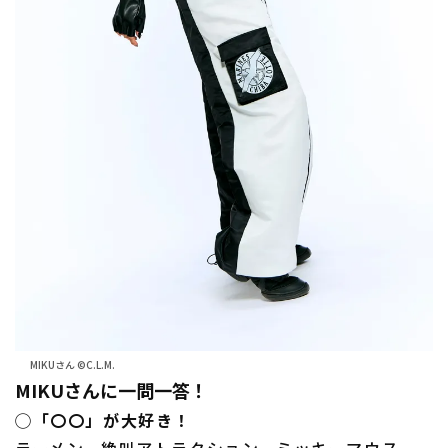
MIKUさん ©C.L.M.
MIKUさんに一問一答！
◯「〇〇」が大好き！
ラーメン、絶叫アトラクション、ミッキーマウス、