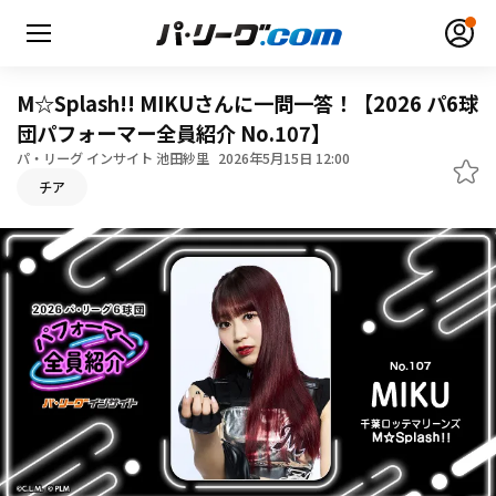
M☆Splash!! MIKUさんに一問一答！【2026 パ6球
団パフォーマー全員紹介 No.107】
パ・リーグ インサイト 池田紗里
2026年5月15日 12:00
無料アカウント登録
ログイン
チア
HOME
動画
日程・結果
順位表･成績
1軍公式戦
選手名鑑