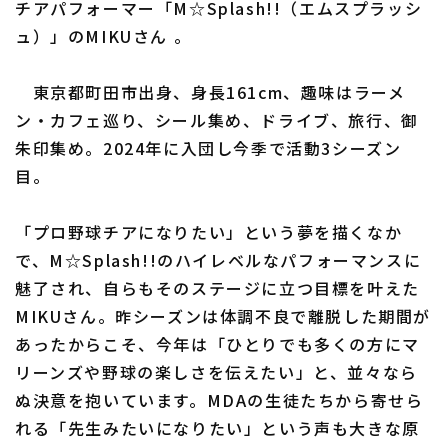
チアパフォーマー「M☆Splash!!（エムスプラッシ
ュ）」のMIKUさん 。
利用規約
プライバシーポリシー
東京都町田市出身、身長161cm、趣味はラーメ
ン・カフェ巡り、シール集め、ドライブ、旅行、御
運営会社
（別ウィンドウで開く）
よくある質問
朱印集め。2024年に入団し今季で活動3シーズン
目。
特定商取引法の表示
アルバイト募集
（別ウィンドウで開く
「プロ野球チアになりたい」という夢を描くなか
で、M☆Splash!!のハイレベルなパフォーマンスに
魅了され、自らもそのステージに立つ目標を叶えた
MIKUさん。昨シーズンは体調不良で離脱した期間が
あったからこそ、今年は「ひとりでも多くの方にマ
リーンズや野球の楽しさを伝えたい」と、並々なら
ぬ決意を抱いています。MDAの生徒たちから寄せら
れる「先生みたいになりたい」という声も大きな原