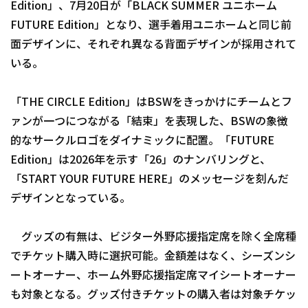
Edition」、7月20日が「BLACK SUMMER ユニホーム
FUTURE Edition」となり、選手着用ユニホームと同じ前
面デザインに、それぞれ異なる背面デザインが採用されて
いる。
「THE CIRCLE Edition」はBSWをきっかけにチームとフ
利用規約
プライバシーポリシー
ァンが一つにつながる「結束」を表現した、BSWの象徴
運営会社
（別ウィンドウで開く）
よくある質問
的なサークルロゴをダイナミックに配置。「FUTURE
Edition」は2026年を示す「26」のナンバリングと、
特定商取引法の表示
アルバイト募集
（別ウィンドウで開く
「START YOUR FUTURE HERE」のメッセージを刻んだ
デザインとなっている。
グッズの有無は、ビジター外野応援指定席を除く全席種
でチケット購入時に選択可能。金額差はなく、シーズンシ
ートオーナー、ホーム外野応援指定席マイシートオーナー
も対象となる。グッズ付きチケットの購入者は対象チケッ