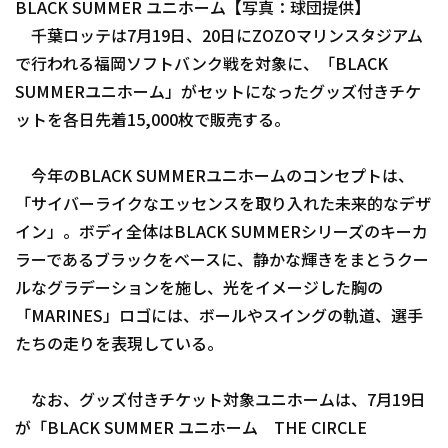
BLACK SUMMER ユニホーム【写真：球団提供】
ファーム東地区
千葉ロッテは7月19日、20日にZOZOマリンスタジアム
選手名鑑トップ
ニュース
で行われる福岡ソフトバンク戦を対象に、「BLACK
ファーム中地区
北海道日本ハムファイターズ
SUMMERユニホーム」がセットになったグッズ付きチケ
ファーム西地区
ットを各日先着15,000枚で販売する。
東北楽天ゴールデンイーグルス
交流戦
埼玉西武ライオンズ
今年のBLACK SUMMERユニホームのコンセプトは、
設定
「サイバーライクなエッセンスを取り入れた未来的なデザ
千葉ロッテマリーンズ
イン」。ボディ全体はBLACK SUMMERシリーズのキーカ
オリックス・バファローズ
ラーであるブラックをベースに、静かな輝きをまとうクー
ルなグラデーションを施し、光をイメージした胸の
福岡ソフトバンクホークス
「MARINES」ロゴには、ボールやスイングの軌道、選手
たちの走りを表現している。
なお、グッズ付きチケット対象ユニホームは、7月19日
が「BLACK SUMMER ユニホーム THE CIRCLE