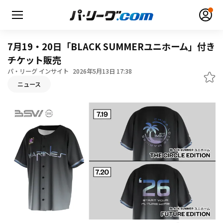
7月19・20日「BLACK SUMMERユニホーム」付き
チケット販売
パ・リーグ インサイト
2026年5月13日 17:38
ニュース
無料アカウント登録
ログイン
HOME
動画
日程・結果
順位表･成績
1軍公式戦
選手名鑑