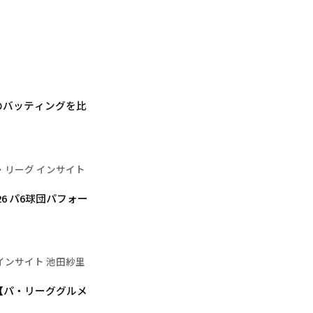
のバッティングを比
・リーグ インサイト
6 パ6球団パフォー
インサイト 池田紗里
【パ・リーググルメ