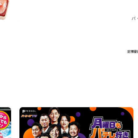
パ
記事提