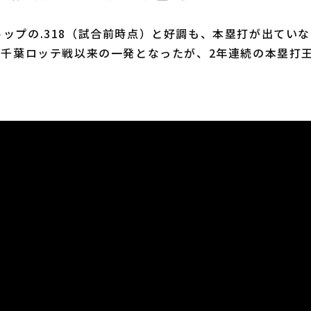
ップの.318（試合前時点）と好調も、本塁打が出てい
の千葉ロッテ戦以来の一発となったが、2年連続の本塁打