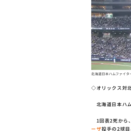
北海道日本ハムファイター
◇オリックス対北
北海道日本ハ
1回表2死から
ーザ
投手の2球