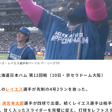
ズ・レイエス選手©パーソル パ・リーグTV
海道日本ハム 第12回戦（10日・京セラドーム大阪）
ムの
レイエス
選手が先制の4号2ランを放った。
、
清宮幸太郎
選手が四球で出塁。続くレイエス選手は相
目、甘く入ったスライダーを完璧に捉え、打球をレフトス