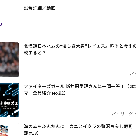
試合詳細／動画
北海道日本ハムの“優しき大男”レイエス。昨季と今季
較すると？
パ
ファイターズガール 新井田愛理さんに一問一答！【202
マー全員紹介 No.92】
パ・リーグ 
海の幸をふんだんに。カニとイクラの贅沢ちらし寿司
部 #13】