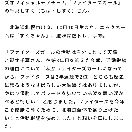
ズオフィシャルチアチーム「ファイターズガール」
の千葉しずく（ちば・しずく）さん。
北海道札幌市出身、10月10日生まれ、ニックネー
利用規約
プライバシーポリシー
ムは「ずくちゃん」、趣味は筋トレ、手帳。
運営会社
（別ウィンドウで開く）
よくある質問
「ファイターズガールの活動は自分にとって天職」
特定商取引法の表示
アルバイト募集
（別ウィンドウで開く
と話す千葉さん。在籍3年目を迎えた今季、活動継続
の理由について「私がファイターズガールになって
から、ファイターズは2年連続で2位！どちらも歴史
に残るようなすばらしい大航海ではありましたが、
やはり優勝してパレードを歩いている姿を思い浮か
べると悔しい！ と感じました。ファイターズを今年
こそ優勝に導くために、北海道全体を盛り上げた
い！と活動継続を決めました」と想いを口にしまし
た。