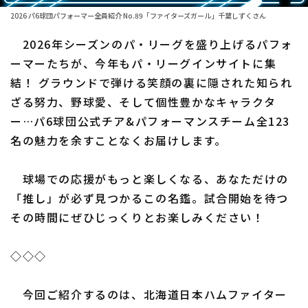
2026 パ6球団パフォーマー全員紹介 No.89「ファイターズガール」千葉しずくさん
ファーム東地区
選手名鑑トップ
ニュース
2026年シーズンのパ・リーグを盛り上げるパフォ
ファーム中地区
北海道日本ハムファイターズ
ーマーたちが、今年もパ・リーグインサイトに集
ファーム西地区
結！ グラウンドで弾ける笑顔の裏に隠された知られ
東北楽天ゴールデンイーグルス
ざる努力、野球愛、そして個性豊かなキャラクタ
交流戦
埼玉西武ライオンズ
ー…パ6球団公式チア&パフォーマンスチーム全123
設定
名の魅力を余すことなくお届けします。
千葉ロッテマリーンズ
オリックス・バファローズ
球場での応援がもっと楽しくなる、あなただけの
「推し」が必ず見つかるこの名鑑。試合開始を待つ
福岡ソフトバンクホークス
その時間にぜひじっくりとお楽しみください！
◇◇◇
今回ご紹介するのは、北海道日本ハムファイター