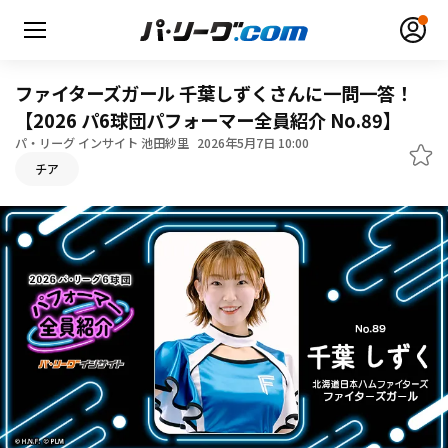
ファイターズガール 千葉しずくさんに一問一答！
【2026 パ6球団パフォーマー全員紹介 No.89】
パ・リーグ インサイト 池田紗里
2026年5月7日 10:00
チア
無料アカウント登録
ログイン
HOME
動画
日程・結果
順位表･成績
1軍公式戦
選手名鑑