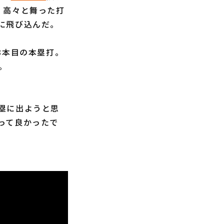
、高々と舞った打
に飛び込んだ。
3本目の本塁打。
。
塁に出ようと思
って良かったで