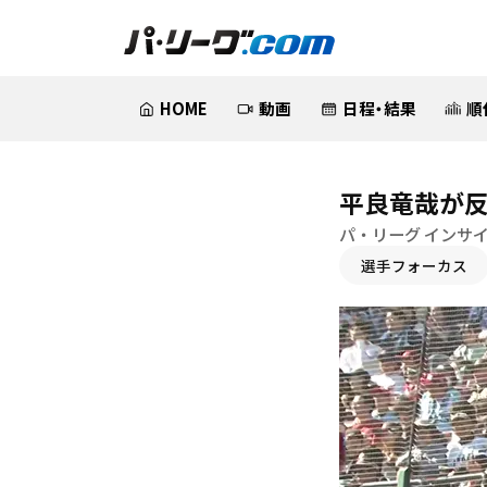
HOME
動画
日程・結果
順
平良竜哉が反
パ・リーグ インサ
選手フォーカス