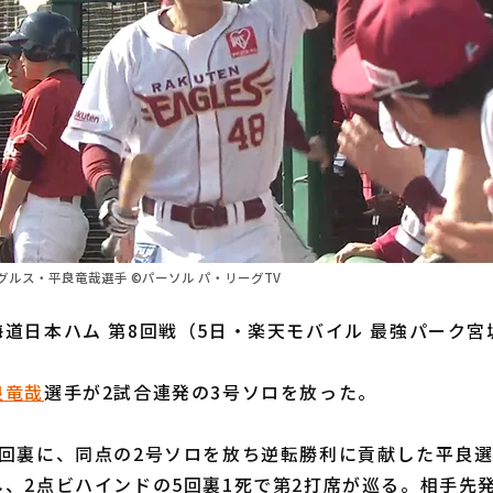
ルス・平良竜哉選手 ©パーソル パ・リーグTV
道日本ハム 第8回戦（5日・楽天モバイル 最強パーク宮
良竜哉
選手が2試合連発の3号ソロを放った。
回裏に、同点の2号ソロを放ち逆転勝利に貢献した平良選
、2点ビハインドの5回裏1死で第2打席が巡る。相手先