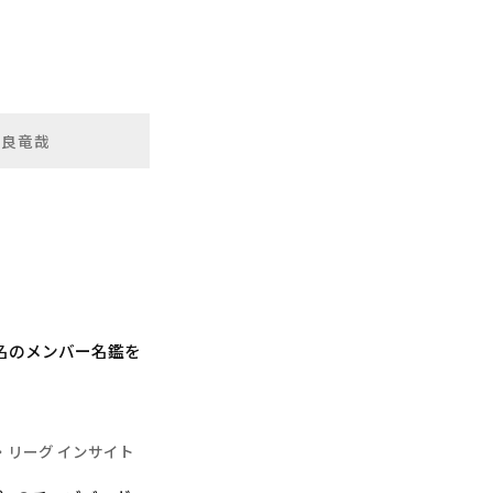
平良竜哉
5名のメンバー名鑑を
・リーグ インサイト