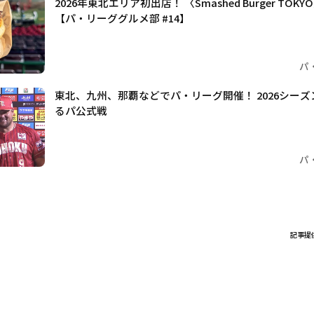
2026年東北エリア初出店！ 〈Smashed Burger TO
【パ・リーググルメ部 #14】
パ
東北、九州、那覇などでパ・リーグ開催！ 2026シー
るパ公式戦
パ
記事提