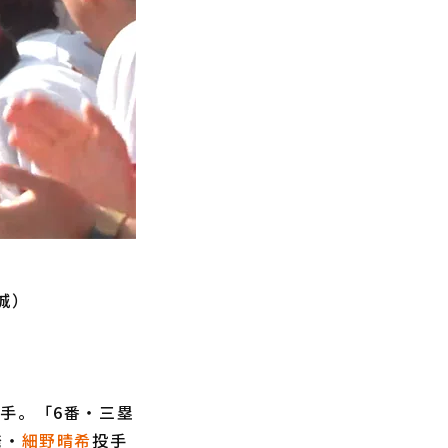
城）
手。「6番・三塁
発・
細野晴希
投手