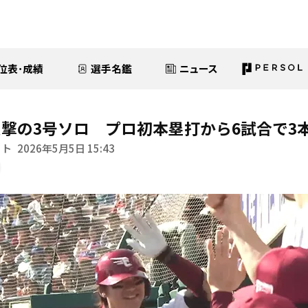
位表･成績
選手名鑑
ニュース
撃の3号ソロ プロ初本塁打から6試合で3
イト
2026年5月5日 15:43