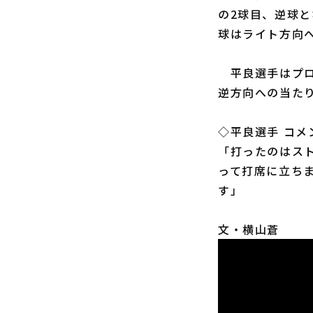
の2球目、逆球
球はライト方向
平良選手はプロ
逆方向への当た
◇平良選手 コメ
「打ったのはス
って打席に立ち
す」
文・横山蒼