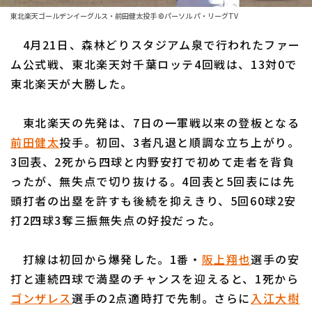
ファーム東地区
選手名鑑トップ
東北楽天ゴールデンイーグルス・前田健太投手 ©パーソル パ・リーグTV
ニュース
ファーム中地区
4月21日、森林どりスタジアム泉で行われたファー
北海道日本ハムファイターズ
ファーム西地区
ム公式戦、東北楽天対千葉ロッテ4回戦は、13対0で
東北楽天ゴールデンイーグルス
東北楽天が大勝した。
交流戦
埼玉西武ライオンズ
設定
東北楽天の先発は、7日の一軍戦以来の登板となる
千葉ロッテマリーンズ
前田健太
投手。初回、3者凡退と順調な立ち上がり。
3回表、2死から四球と内野安打で初めて走者を背負
オリックス・バファローズ
ったが、無失点で切り抜ける。4回表と5回表には先
福岡ソフトバンクホークス
頭打者の出塁を許すも後続を抑えきり、5回60球2安
打2四球3奪三振無失点の好投だった。
打線は初回から爆発した。1番・
阪上翔也
選手の安
打と連続四球で満塁のチャンスを迎えると、1死から
ゴンザレス
選手の2点適時打で先制。さらに
入江大樹