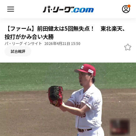
【ファーム】前田健太は5回無失点！ 東北楽天、
投打がかみ合い大勝
パ・リーグ インサイト
2026年4月21日 15:50
無料アカウント登録
ログイン
試合戦評
HOME
動画
日程・結果
順位表･成績
1軍公式戦
選手名鑑