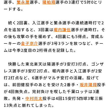
選手、
繁永晟
選手、
陽柏翔
選手の3連打で5対0とリ
ードする。
続く2回裏、入江選手と繁永選手の連続適時打で2
点を追加すると、3回裏は
堀内謙伍
選手が適時打。そ
利用規約
プライバシーポリシー
の後も攻撃の手を緩めず、4回裏にも5得点。育成ル
ーキーの
金子京介
選手が3号3ランを放つなど、チー
運営会社
（別ウィンドウで開く）
よくある質問
ムは今季2度目の2桁得点を記録した。
特定商取引法の表示
アルバイト募集
（別ウィンドウで開く
快勝した東北楽天は陽選手が3安打3打点、ゴンザ
レス選手が3安打2打点、堀内選手と入江選手が2安
打2打点など、6選手がマルチ安打の活躍。投げて
は、前田健投手のあとを受けた2番手・
坂井陽翔
投手
が4回無失点。完封負けを喫した千葉ロッテは3連
敗。先発・
中村亮太
投手は4回15安打5四球3奪三振
13失点と崩れてしまった。