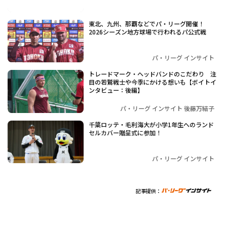
東北、九州、那覇などでパ・リーグ開催！
2026シーズン地方球場で行われるパ公式戦
パ・リーグ インサイト
トレードマーク・ヘッドバンドのこだわり 注
目の若鷲戦士や今季にかける想いも【ボイトイ
ンタビュー：後編】
パ・リーグ インサイト 後藤万結子
千葉ロッテ・毛利海大が小学1年生へのランド
セルカバー贈呈式に参加！
パ・リーグ インサイト
記事提供：