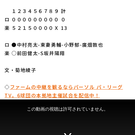
１２３４５６７８９ 計
ロ ０００００００００ ０
楽 ５２１５００００Ｘ 13
ロ ●中村亮太-東妻勇輔-小野郁-廣畑敦也
楽 ○前田健太-S坂井陽翔
文・菊地綾子
◇
ファームの中継を観るならパーソル パ・リーグ
TV。6球団の本拠地主催試合を配信中！