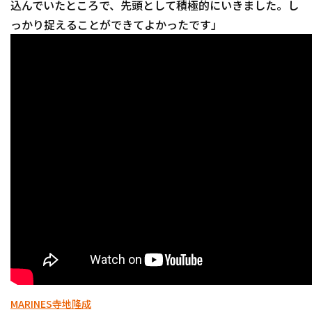
込んでいたところで、先頭として積極的にいきました。し
っかり捉えることができてよかったです」
利用規約
プライバシーポリシ
運営会社
（別ウィンドウで開く）
よくある質問
特定商取引法の表示
アルバイト募集
（別
MARINES
寺地隆成