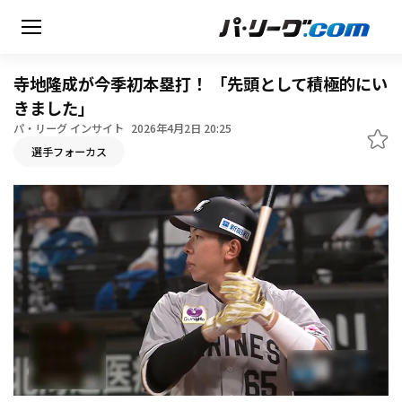
寺地隆成が今季初本塁打！ 「先頭として積極的にい
きました」
パ・リーグ インサイト
2026年4月2日 20:25
無料アカウント登録
選手フォーカス
HOME
動画
日程・結果
順位表･成績
1軍公式戦
選手名鑑