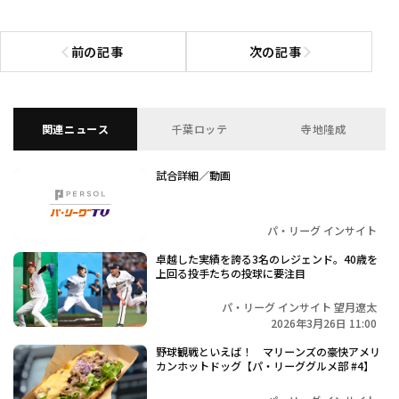
前の記事
次の記事
前の記事へ
次の記事へ
関連ニュース
千葉ロッテ
寺地隆成
試合詳細／動画
パ・リーグ インサイト
卓越した実績を誇る3名のレジェンド。40歳を
上回る投手たちの投球に要注目
パ・リーグ インサイト 望月遼太
2026年3月26日 11:00
野球観戦といえば！ マリーンズの豪快アメリ
カンホットドッグ【パ・リーググルメ部 #4】