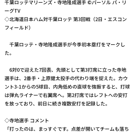
千葉ロッテマリーンズ・寺地隆成選手 ©パーソル パ・リ
ファーム東地区
選手名鑑トップ
ニュース
ーグTV
ファーム中地区
◇北海道日本ハム対千葉ロッテ 第3回戦（2日・エスコン
北海道日本ハムファイターズ
ファーム西地区
フィールド）
東北楽天ゴールデンイーグルス
交流戦
千葉ロッテ・寺地隆成選手が今季初本塁打をマークし
埼玉西武ライオンズ
た。
千葉ロッテマリーンズ
設定
6対0で迎えた7回表、先頭として第3打席に立った寺地
オリックス・バファローズ
選手は、2番手・上原健太投手の代わり端を捉えた。カウ
福岡ソフトバンクホークス
ント3-1からの5球目、内角低めの直球を強振すると、打球
は弾丸ライナーで右翼席へ。第2打席ではレフトへの安打
を放っており、前日に続き複数安打を記録した。
◇寺地選手 コメント
「打ったのは、まっすぐです。点差が開いてチームも落ち