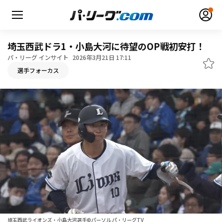
埼玉西武ドラ1・小島大河に待望のOP戦初安打！
パ・リーグ インサイト
2026年3月21日 17:11
選手フォーカス
無料アカウント登録
ログイン
HOME
動画
日程・結果
順位表･成績
1軍公式戦
選手名鑑
埼玉西武ライオンズ・小島大河選手©パーソル パ・リーグTV