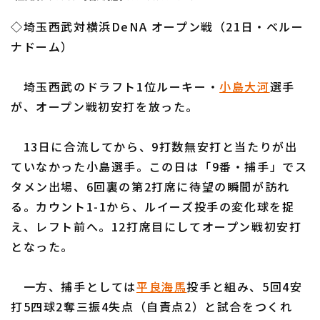
ファーム東地区
選手名鑑トップ
ニュース
◇埼玉西武対横浜DeNA オープン戦（21日・ベルー
ファーム中地区
北海道日本ハムファイターズ
ナドーム）
ファーム西地区
東北楽天ゴールデンイーグルス
埼玉西武のドラフト1位ルーキー・
小島大河
選手
交流戦
が、オープン戦初安打を放った。
埼玉西武ライオンズ
設定
千葉ロッテマリーンズ
13日に合流してから、9打数無安打と当たりが出
ていなかった小島選手。この日は「9番・捕手」でス
オリックス・バファローズ
タメン出場、6回裏の第2打席に待望の瞬間が訪れ
福岡ソフトバンクホークス
る。カウント1-1から、ルイーズ投手の変化球を捉
え、レフト前へ。12打席目にしてオープン戦初安打
となった。
一方、捕手としては
平良海馬
投手と組み、5回4安
打5四球2奪三振4失点（自責点2）と試合をつくれ