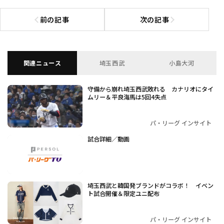
前の記事
次の記事
前の記事へ
次の記事へ
関連ニュース
埼玉西武
小島大河
守備から崩れ埼玉西武敗れる カナリオにタイ
ムリー＆平良海馬は5回4失点
パ・リーグ インサイト
試合詳細／動画
埼玉西武と韓国発ブランドがコラボ！ イベン
ト試合開催＆限定ユニ配布
パ・リーグ インサイト