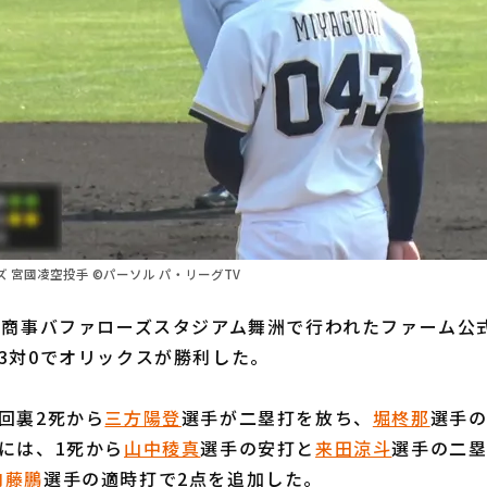
 宮國凌空投手 ©パーソル パ・リーグTV
本商事バファローズスタジアム舞洲で行われたファーム公
3対0でオリックスが勝利した。
回裏2死から
三方陽登
選手が二塁打を放ち、
堀柊那
選手
には、1死から
山中稜真
選手の安打と
来田涼斗
選手の二塁
内藤鵬
選手の適時打で2点を追加した。