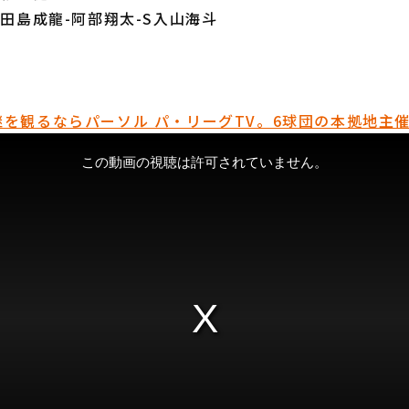
古田島成龍-阿部翔太-S入山海斗
を観るならパーソル パ・リーグTV。6球団の本拠地主