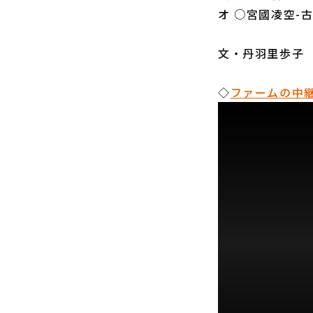
オ ○宮國凌空-
文・丹羽里歩子
◇
ファームの中継