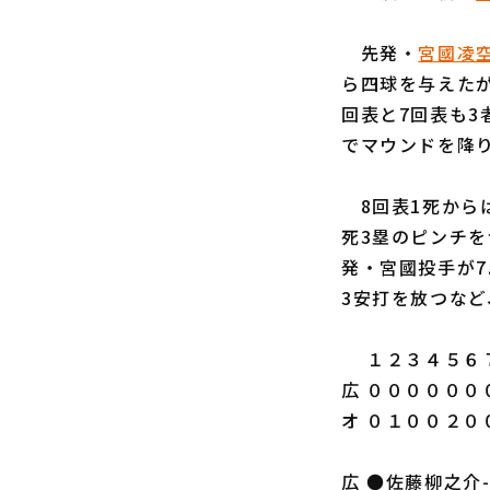
先発・
宮國凌
ら四球を与えた
回表と7回表も3
でマウンドを降
8回表1死から
死3塁のピンチを
発・宮國投手が7
3安打を放つなど
１２３４５６７
広 ００００００
オ ０１００２０
広 ●佐藤柳之介