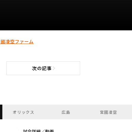
宮國凌空
ファーム
次の記事
次の記事へ
オリックス
広島
宮國凌空
試合詳細／動画