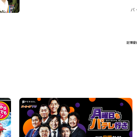
パ
記事提