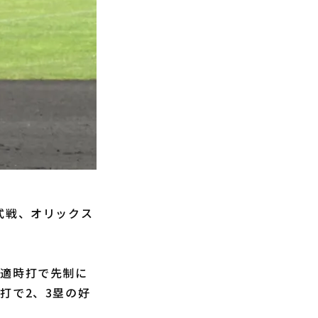
式戦、オリックス
の適時打で先制に
打で2、3塁の好