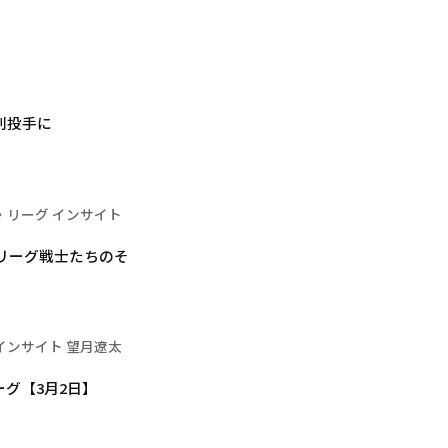
利投手に
・リーグ インサイト
・リーグ戦士たちのそ
インサイト 望月遼太
グ【3月2日】