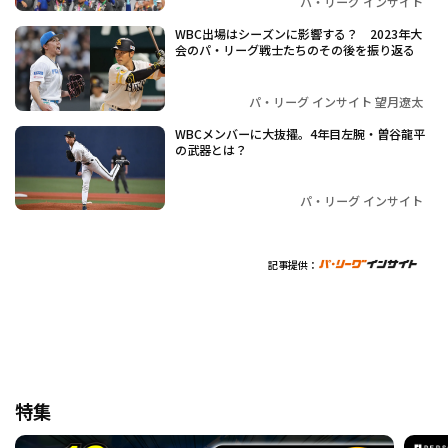
パ・リーグ インサイト
WBC出場はシーズンに影響する？ 2023年大
会のパ・リーグ戦士たちのその後を振り返る
パ・リーグ インサイト 望月遼太
WBCメンバーに大抜擢。4年目左腕・曽谷龍平
の武器とは？
パ・リーグ インサイト
記事提供：
特集