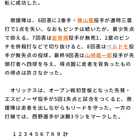
転に成功した。
救援陣は、6回表に2番手・
横山楓
投手が適時三塁
打で1点を失い、なおもピンチは続いたが、最少失点
で抑える。7回表は
岩嵜翔
投手が無死1、2塁のピン
利用規約
プライバシーポリシー
チを併殺打などで切り抜けると、8回表は
ペルドモ
投
手が無失点の投球。最終9回表は
山崎颯一郎
投手が先
運営会社
（別ウィンドウで開く）
よくある質問
頭打者へ四球を与え、得点圏に走者を背負ったもの
特定商取引法の表示
アルバイト募集
（別ウィンドウで開く
の得点は許さなかった。
オリックスは、オープン戦初登板となった先発・
エスピノーザ投手が5回1失点と試合をつくると、救
援陣は走者を出しながらもリードを守った。一方の
打線では、西野選手が決勝3ランをマークした。
１２３４５６７８９ 計