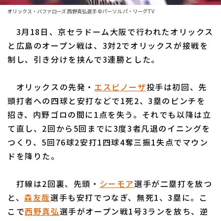
ファーム東地区
選手名鑑トップ
オリックス・バファローズ 西野真弘選手 ©パーソル パ・リーグTV
ニュース
ファーム中地区
3月18日、京セラドーム大阪で行われたオリックス
北海道日本ハムファイターズ
ファーム西地区
と広島のオープン戦は、3対2でオリックスが接戦を
東北楽天ゴールデンイーグルス
制し、引き分けを挟んで3連勝とした。
交流戦
埼玉西武ライオンズ
設定
オリックスの先発・
エスピノーザ
投手は初回、先
千葉ロッテマリーンズ
頭打者への四球と安打などで1死2、3塁のピンチを
招き、内野ゴロの間に1点を失う。それでも以降は立
オリックス・バファローズ
て直し、2回から5回までに3度3者凡退のイニングを
福岡ソフトバンクホークス
つくり、5回76球2安打1四球4奪三振1失点でマウン
ドを降りた。
打線は2回裏、先頭・
シーモア
選手が二塁打を放つ
と、
森友哉
選手も安打でつなぎ、無死1、3塁に。こ
こで
西野真弘
選手がオープン戦1号3ランを放ち、逆