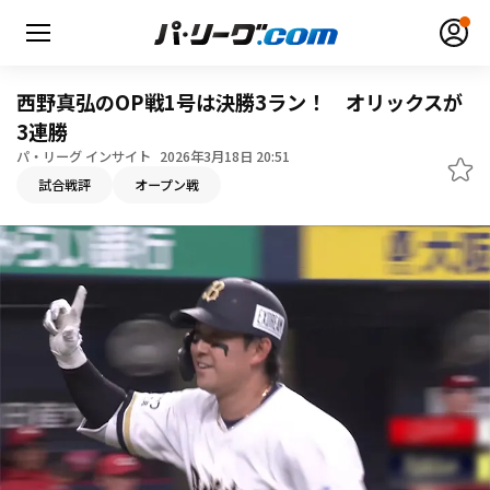
西野真弘のOP戦1号は決勝3ラン！ オリックスが
3連勝
パ・リーグ インサイト
2026年3月18日 20:51
無料アカウント登録
ログイン
試合戦評
オープン戦
HOME
動画
日程・結果
順位表･成績
1軍公式戦
選手名鑑