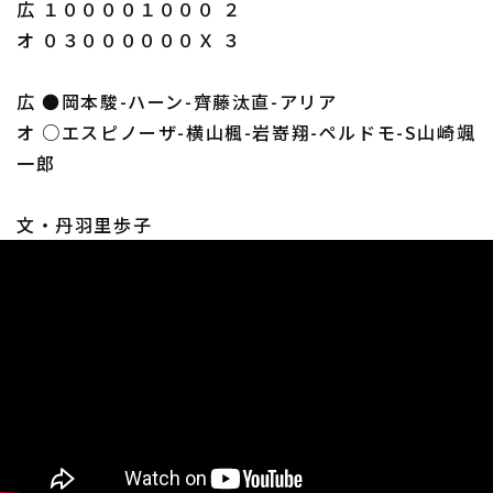
広 １００００１０００ ２
オ ０３００００００Ｘ ３
広 ●岡本駿-ハーン-齊藤汰直-アリア
オ ○エスピノーザ-横山楓-岩嵜翔-ペルドモ-S山崎颯
一郎
文・丹羽里歩子