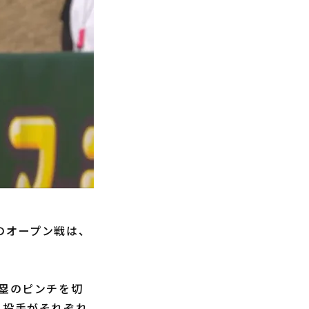
のオープン戦は、
2塁のピンチを切
ー
投手がそれぞれ