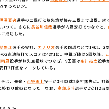
失点でつないだ。
滝澤夏央
選手の二塁打に敵失策が絡み三塁まで出塁。続
追いつく。さらに
長谷川信哉
選手が内野安打でつなぐと、
しに成功した。
崎修汰
選手の安打、
カナリオ
選手の四球などで1死2、3
手の2点適時打でスコアは4対1に。中継ぎ陣は5回以降、
田晴風
投手が無失点投球でつなぎ、9回裏は
糸川亮太
投手
安打2打点をマークしている。
テは、先発・
西野勇士
投手が3回38球2安打無失点。打
に終わり敗戦となった。なお、
高部瑛斗
選手が2安打2盗
８９ 計