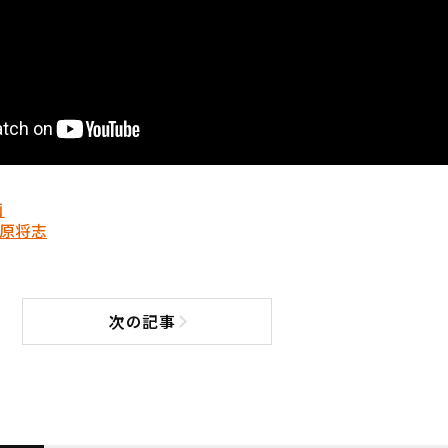
画
原将志
次の記事
次の記事へ