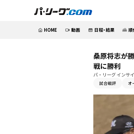
HOME
動画
日程・結果
順
桑原将志が勝
戦に勝利
パ・リーグ インサ
試合戦評
オ