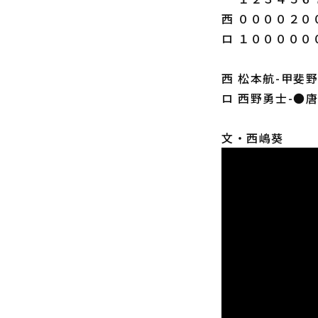
西 ００００２０
ロ １０００００
西 松本航-甲斐
ロ 西野勇士-●
文・西嶋葵