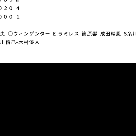
０２０ ４
０００ １
野央-○ウィンゲンター-E.ラミレス-篠原響-成田晴風-S糸
唐川侑己-木村優人