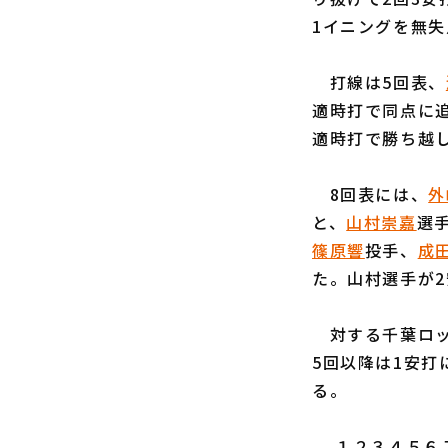
1イニングを無
打線は5回表、
適時打で同点に
適時打で勝ち越
8回表には、
外
と、
山村崇嘉
選
篠原響
投手、
成
た。山村選手が2
対する千葉ロッ
5回以降は1安打
る。
１２３４５６７