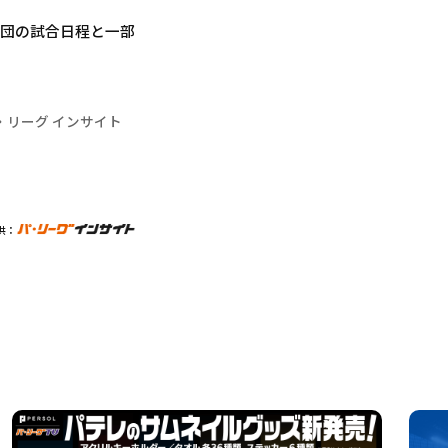
球団の試合日程と一部
・リーグ インサイト
供：