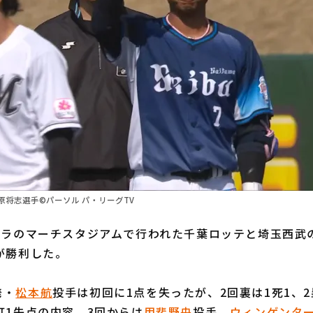
将志選手©パーソル パ・リーグTV
アラのマーチスタジアムで行われた千葉ロッテと埼玉西武
が勝利した。
発・
松本航
投手は初回に1点を失ったが、2回裏は1死1、
打1失点の内容。3回からは
甲斐野央
投手、
ウィンゲンタ