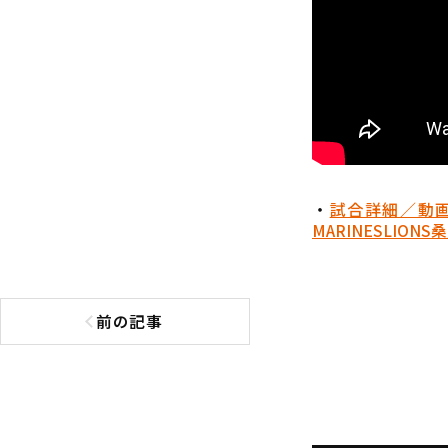
・
試合詳細／動
MARINES
LIONS
桑
前の記事
前の記事へ