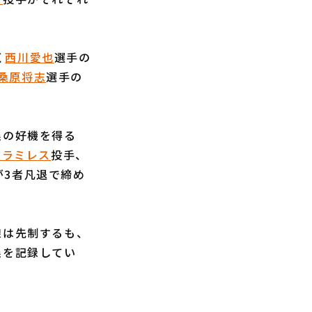
く
西川愛也
選手の
桑原将志
選手の
塁の好機を得る
E.ラミレス
投手、
が3者凡退で締め
線は先制するも、
塁を記録してい