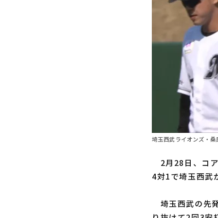
埼玉西武ライオンズ・桑原
2月28日、コ
4対1で埼玉西武
埼玉西武の先
り抜けて2回3安