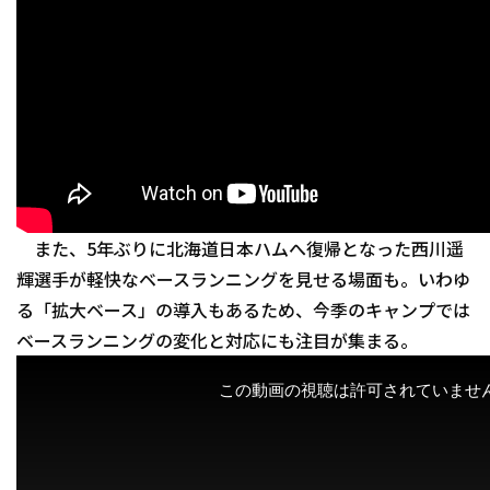
利用規約
プライバシーポリシ
運営会社
（別ウィンドウで開く）
よくある質問
また、5年ぶりに北海道日本ハムへ復帰となった西川遥
輝選手が軽快なベースランニングを見せる場面も。いわゆ
特定商取引法の表示
アルバイト募集
（別
る「拡大ベース」の導入もあるため、今季のキャンプでは
ベースランニングの変化と対応にも注目が集まる。