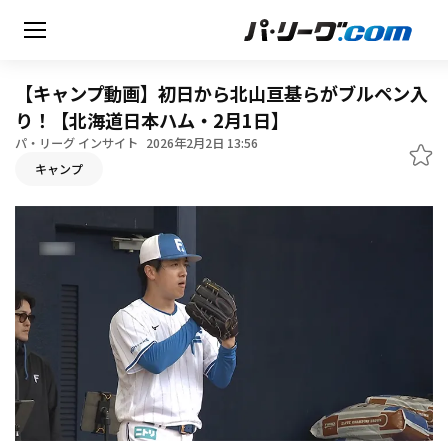
【キャンプ動画】初日から北山亘基らがブルペン入
り！【北海道日本ハム・2月1日】
パ・リーグ インサイト
2026年2月2日 13:56
無料アカウント登録
キャンプ
HOME
動画
日程・結果
順位表･成績
1軍公式戦
選手名鑑