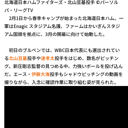
北海道日本ハムファイターズ・北山亘基投手 ©パーソル
ファーム東地区
選手名鑑トップ
ニュース
パ・リーグTV
ファーム中地区
2月1日から春季キャンプが始まった北海道日本ハム。一
北海道日本ハムファイターズ
ファーム西地区
軍はEnagic スタジアム名護、ファームはかいぎんスタジ
東北楽天ゴールデンイーグルス
アム国頭を拠点に、3月の開幕に向けて始動した。
交流戦
埼玉西武ライオンズ
初日のブルペンでは、WBC日本代表にも選出されてい
千葉ロッテマリーンズ
る
北山亘基
投手や
達孝太
投手をはじめ、数名がピッチン
設定
グ。新庄剛志監督の見つめる中、力強いボールを投げ込ん
オリックス・バファローズ
だ。エース・
伊藤大海
投手もシャドウピッチングの動画を
福岡ソフトバンクホークス
撮りながら、入念に確認作業に取り組む姿が見られた。