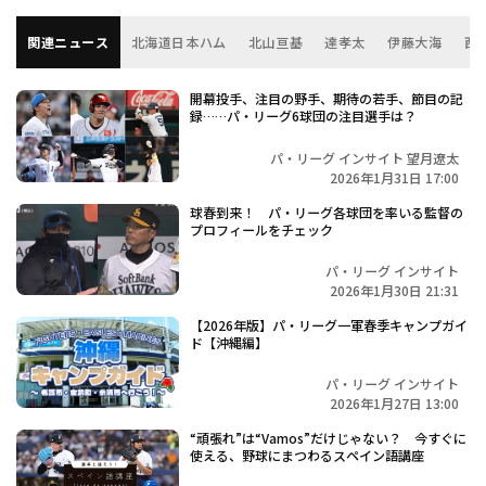
関連ニュース
北海道日本ハム
北山亘基
達孝太
伊藤大海
西
開幕投手、注目の野手、期待の若手、節目の記
録……パ・リーグ6球団の注目選手は？
パ・リーグ インサイト 望月遼太
2026年1月31日 17:00
球春到来！ パ・リーグ各球団を率いる監督の
プロフィールをチェック
パ・リーグ インサイト
2026年1月30日 21:31
【2026年版】パ・リーグ一軍春季キャンプガイ
ド【沖縄編】
パ・リーグ インサイト
2026年1月27日 13:00
“頑張れ”は“Vamos”だけじゃない？ 今すぐに
使える、野球にまつわるスペイン語講座