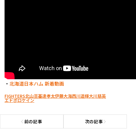
・
北海道日本ハム 新着動画
FIGHTERS
北山亘基
達孝太
伊藤大海
西川遥輝
大川慈英
エドポロケイン
前の記事
次の記事
前の記事へ
次の記事へ