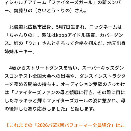
ィシャルチアチーム「ファイターズガール」の新メンバ
ー、齋藤りの（さいとう・りの）さん。
北海道北広島市出身、5月7日生まれ、ニックネームは
利用規約
プライバシーポリシー
「ちゃんりの」、趣味はkpopアイドル鑑賞、カバーダン
ス。姉の「りこ」さんとそろって合格を掴んだ、地元出身
運営会社
（別ウィンドウで開く）
よくある質問
姉妹ルーキー。
特定商取引法の表示
アルバイト募集
（別ウィンドウで開く
4歳からストリートダンスを習い、スーパーキッズダン
スコンテスト全国大会への出場や、ダンスインストラクタ
ーを務める腕前の持ち主。オーディション受験のきっかけ
は「ファイターズファンの母と観戦に行き、その際に目に
したキラキラと輝くファイターズガールの姿に惹かれ、母
の後押しもあり応募しました」と話します。
【これまでの「2026パ6球団パフォーマー全員紹介」はこ