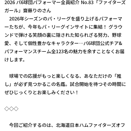
2026 パ6球団パフォーマー全員紹介 No.83「ファイターズ
ファーム東地区
ガール」齋藤りのさん
選手名鑑トップ
ニュース
2026年シーズンのパ・リーグを盛り上げるパフォーマ
ファーム中地区
北海道日本ハムファイターズ
ーたちが、今年もパ・リーグインサイトに集結！ グラウ
ファーム西地区
ンドで弾ける笑顔の裏に隠された知られざる努力、野球
東北楽天ゴールデンイーグルス
愛、そして個性豊かなキャラクター…パ6球団公式チア&
交流戦
埼玉西武ライオンズ
パフォーマンスチーム全123名の魅力を余すことなくお届
設定
けします。
千葉ロッテマリーンズ
オリックス・バファローズ
球場での応援がもっと楽しくなる、あなただけの「推
し」が必ず見つかるこの名鑑。試合開始を待つその時間に
福岡ソフトバンクホークス
ぜひじっくりとお楽しみください！
◇◇◇
今回ご紹介するのは、北海道日本ハムファイターズオフ