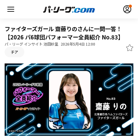
ファイターズガール 齋藤りのさんに一問一答！
【2026 パ6球団パフォーマー全員紹介 No.83】
パ・リーグ インサイト 池田紗里
2026年5月4日 12:00
チア
無料アカウント登録
ログイン
HOME
動画
日程・結果
順位表･成績
1軍公式戦
選手名鑑