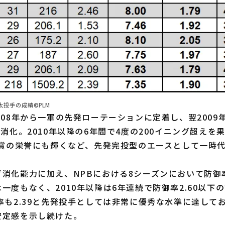
太投手の成績©PLM
08年から一軍の先発ローテーションに定着し、翌2009
を消化。2010年以降の6年間で4度の200イニング超えを果
村賞の栄誉にも輝くなど、先発完投型のエースとして一時
消化能力に加え、NPBにおける8シーズンにおいて防御
一度もなく、2010年以降は6年連続で防御率2.60以下
率も2.39と先発投手としては非常に優秀な水準に達して
安定感を示し続けた。