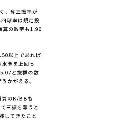
なく、奪三振率が
、与四球率は規定投
算の数字も1.90
50以上であれば
の水準を上回っ
5.07と抜群の数
がうかがえる。
通算のK/BBも
スで三振を奪うと
残してきたこと