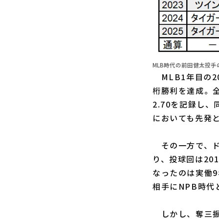
MLB時代の前田健太投手
MLB1年目の20
桁勝利を達成。全
2.70を記録し
においても先発
その一方で、ド
り、投球回は20
なったのは実働9
相手にNPB時
しかし、奪三振率