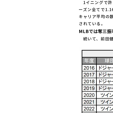
1イニングで許
ーズン全てで1.
キャリア平均の数
されている。
MLBでは奪三
続いて、前田健