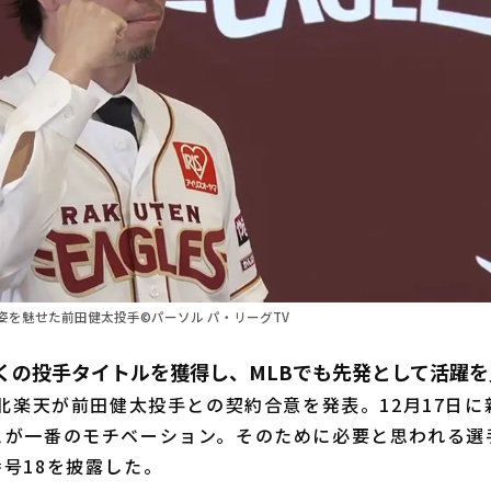
姿を魅せた前田健太投手©パーソル パ・リーグTV
多くの投手タイトルを獲得し、MLBでも先発として活躍
北楽天が前田健太投手との契約合意を発表。12月17日
とが一番のモチベーション。そのために必要と思われる選
号18を披露した。