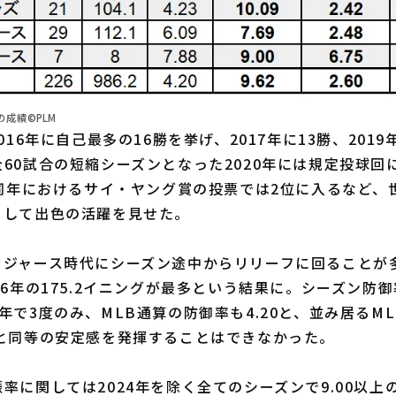
の成績©PLM
16年に自己最多の16勝を挙げ、2017年に13勝、2019
60試合の短縮シーズンとなった2020年には規定投球回
、同年におけるサイ・ヤング賞の投票では2位に入るなど、
として出色の活躍を見せた。
ジャース時代にシーズン途中からリリーフに回ることが
16年の175.2イニングが最多という結果に。シーズン防
年で3度のみ、MLB通算の防御率も4.20と、並み居るM
代と同等の安定感を発揮することはできなかった。
に関しては2024年を除く全てのシーズンで9.00以上