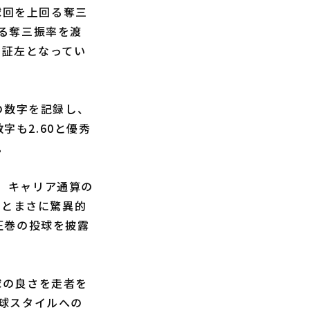
球回を上回る奪三
る奪三振率を渡
す証左となってい
の数字を記録し、
字も2.60と優秀
。
り、キャリア通算の
00とまさに驚異的
圧巻の投球を披露
球の良さを走者を
球スタイルへの