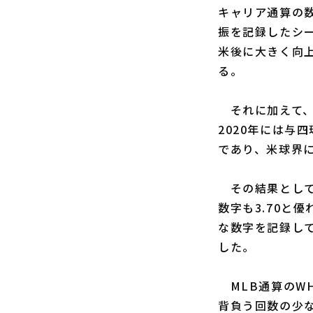
キャリア通算の数
振を記録したシ
米後に大きく向
る。
それに加えて、
2020年には与
であり、米球界
その結果として、
数字も3.70と優
な数字を記録し
した。
MLB通算のWH
背負う回数の少