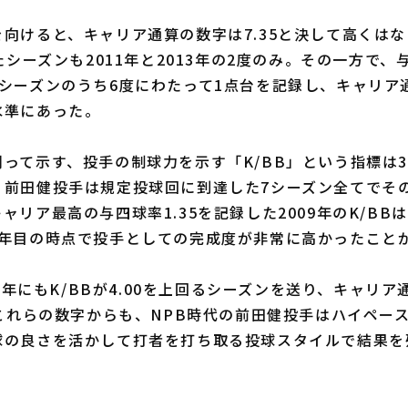
向けると、キャリア通算の数字は7.35と決して高くは
ったシーズンも2011年と2013年の2度のみ。その一方で
シーズンのうち6度にわたって1点台を記録し、キャリア通
水準にあった。
て示す、投手の制球力を示す「K/BB」という指標は3.
、前田健投手は規定投球回に到達した7シーズン全てでそ
リア最高の与四球率1.35を記録した2009年のK/BBは
3年目の時点で投手としての完成度が非常に高かったこと
5年にもK/BBが4.00を上回るシーズンを送り、キャリア
。これらの数字からも、NPB時代の前田健投手はハイペー
球の良さを活かして打者を打ち取る投球スタイルで結果を