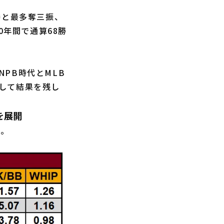
勝と最多奪三振、
0年間で通算68勝
PB時代とMLB
して結果を残し
を展開
り。