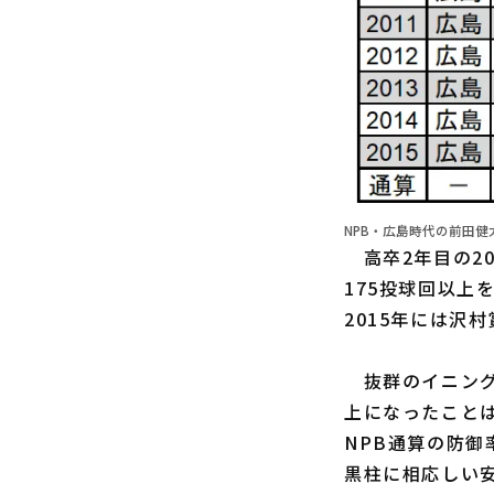
NPB・広島時代の前田健
高卒2年目の20
175投球回以上
2015年には沢
抜群のイニング
上になったことは
NPB通算の防御
黒柱に相応しい