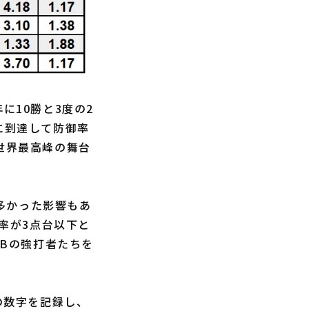
年に10勝と3度の2
に到達して防御率
世界最高峰の舞台
多かった影響もあ
御率が3点台以下と
LBの強打者たちを
の数字を記録し、