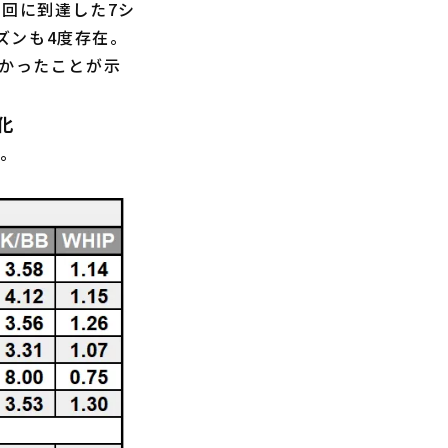
回に到達した7シ
ーズンも4度存在。
なかったことが示
化
う。