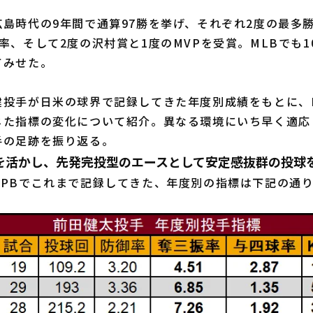
島時代の9年間で通算97勝を挙げ、それぞれ2度の最多
率、そして2度の沢村賞と1度のMVPを受賞。MLBでも1
てみせた。
投手が日米の球界で記録してきた年度別成績をもとに、N
じた指標の変化について紹介。異なる環境にいち早く適応
手の足跡を振り返る。
を活かし、先発完投型のエースとして安定感抜群の投球
PBでこれまで記録してきた、年度別の指標は下記の通