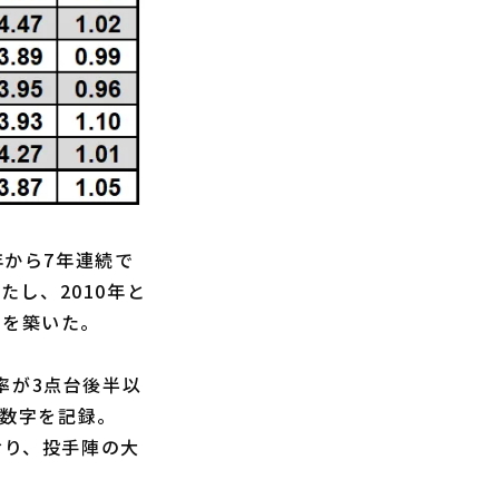
年から7年連続で
たし、2010年と
代を築いた。
率が3点台後半以
の数字を記録。
おり、投手陣の大