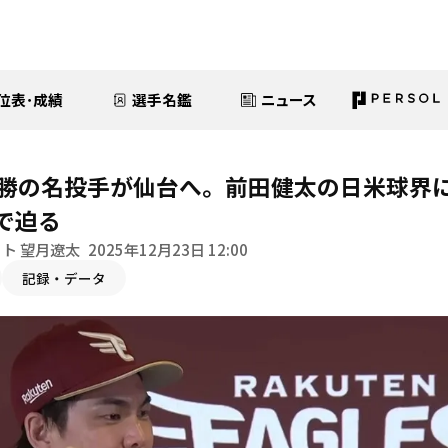
位表･成績
選手名鑑
ニュース
5勝の名投手が仙台へ。前田健太の日米球界
で迫る
ト 望月遼太
2025年12月23日 12:00
記録・データ