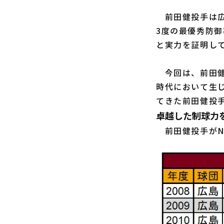
前田健投手は広
3度の最優秀防御
と実力を証明し
今回は、前田健
時代において生
てきた前田健投
卓越した制球力
前田健投手がN