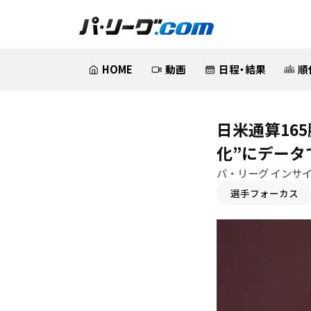
HOME
動画
日程・結果
順
日米通算16
化”にデータ
パ・リーグ インサイ
選手フォーカス