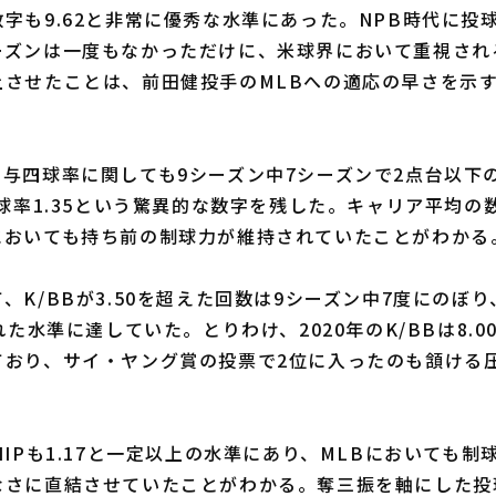
字も9.62と非常に優秀な水準にあった。NPB時代に投
ーズンは一度もなかっただけに、米球界において重視され
上させたことは、前田健投手のMLBへの適応の早さを示
与四球率に関しても9シーズン中7シーズンで2点台以下
四球率1.35という驚異的な数字を残した。キャリア平均の数
においても持ち前の制球力が維持されていたことがわかる
K/BBが3.50を超えた回数は9シーズン中7度にのぼ
れた水準に達していた。とりわけ、2020年のK/BBは8.
ており、サイ・ヤング賞の投票で2位に入ったのも頷ける
IPも1.17と一定以上の水準にあり、MLBにおいても制
なさに直結させていたことがわかる。奪三振を軸にした投