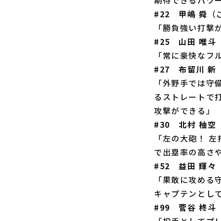
#22 甲嶋 舜
（
「勝負強い打撃
#25 山田 唯斗
「常に豪快なフ
#27 布留川 新
「外野手では守
るストレートで打
攻撃ができる」
#30 北村 柚空
「左の大砲！ 
で出塁率の高さ
#52 益田 輝々
「果敢に攻める
キャプテンとし
#99 菅谷 柊斗
「投手としてプ