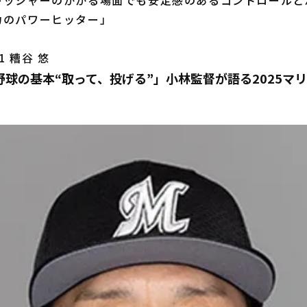
力のパワーヒッター」
 糟谷 悠
球の基本“取って、投げる”」小林監督が語る2025マ