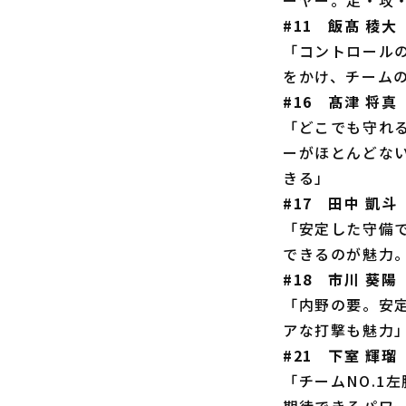
#11 飯髙 稜大
「コントロール
をかけ、チーム
#16 髙津 将真
「どこでも守れ
ーがほとんどな
きる」
#17 田中 凱斗
「安定した守備
できるのが魅力
#18 市川 葵陽
「内野の要。安
アな打撃も魅力
#21 下室 輝瑠
「チームNO.1
期待できるパワ