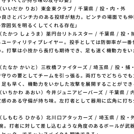
（いいだか りお）東金東クラブ / 千葉県 / 投・内・外
の良さとパンチ力のある投球が魅力。ピンチの場面でも仲
の雰囲気を明るくしてくれる存在」
（たかつ しょうま）薬円台リトルスター / 千葉県 / 投・
るユーティリティプレイヤー。投手としては防御率が一番
い。打撃は小技から長打も期待でき、足も速く機動力をい
（たなか かいと）三枚橋ファイターズ / 埼玉県 / 投・捕
で守りの要としてチームを引っ張る。両打ちでどちらでも
。足も早く、機動力をいかした攻撃を展開することができ
（いちかわ あおい）今井ジュニアビーバーズ / 千葉県 / 
定感のある守備が持ち味。左打者として器用に広角に打ち
」
（しもむろ ひかる）北川口アタッカーズ / 埼玉県 / 投・
左腕。打者に対して差し込むような角度のあるボールが武
ーヒッターでチャンスメイクも期待できる」