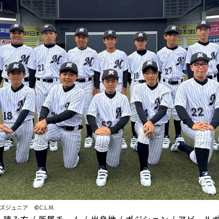
ジュニア ©C.L.M.
/ 読み方 / 所属チーム / 出身地 / ポジション / アピー