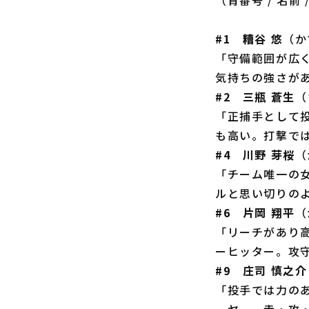
#1 糟谷 悠
（か
「守備範囲が広
気持ちの強さが
#2 三瓶 蒼生
（
「正捕手として
も高い。打撃で
#4 川野 芽桜
（
「チーム唯一の
ルと思い切りの
#6 片岡 翔平
（
「リーチがあり
ーヒッター。攻
#9 庄司 慎之介
「投手では力の
ーヤー。走・攻