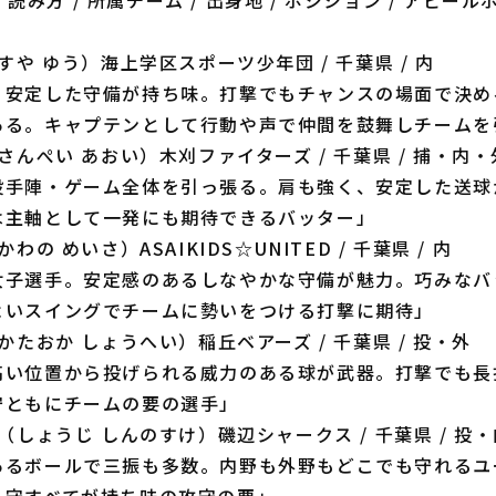
すや ゆう）海上学区スポーツ少年団 / 千葉県 / 内
く安定した守備が持ち味。打撃でもチャンスの場面で決め
ある。キャプテンとして行動や声で仲間を鼓舞しチームを
さんぺい あおい）木刈ファイターズ / 千葉県 / 捕・内・
投手陣・ゲーム全体を引っ張る。肩も強く、安定した送球
は主軸として一発にも期待できるバッター」
かわの めいさ）ASAIKIDS☆UNITED / 千葉県 / 内
女子選手。安定感のあるしなやかな守備が魅力。巧みなバ
よいスイングでチームに勢いをつける打撃に期待」
かたおか しょうへい）稲丘ベアーズ / 千葉県 / 投・外
高い位置から投げられる威力のある球が武器。打撃でも長
守ともにチームの要の選手」
（しょうじ しんのすけ）磯辺シャークス / 千葉県 / 投
あるボールで三振も多数。内野も外野もどこでも守れるユ
・守すべてが持ち味の攻守の要」