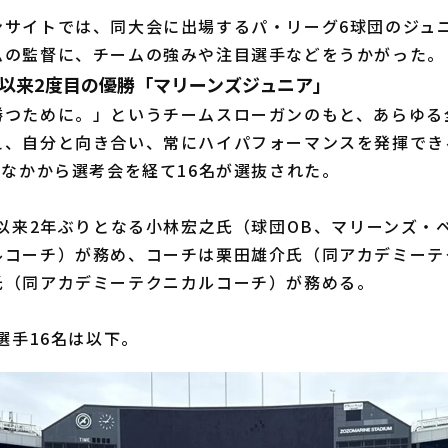
サイトでは、同大会に出場するパ・リーグ6球団のジュ
ムの監督に、チームの強みや注目選手などをうかがった。
年以来2度目の優勝「マリーンズジュニア」
勝つために。」というチームスローガンのもと、あらゆる
え、自分と向き合い、常にハイパフォーマンスを発揮でき
のなかから選考会を経て16名が選抜された。
以来2年ぶりとなる小林宏之氏（球団OB、マリーンズ・
ルコーチ）が務め、コーチは栗田雄介氏（同アカデミーテ
氏（同アカデミーテクニカルコーチ）が務める。
選手16名は以下。