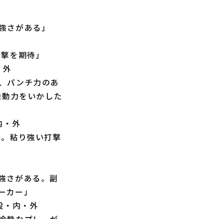
強さがある」
打撃を期待」
・外
、パンチ力のあ
機動力をいかした
内・外
器。粘り強い打撃
強さがある。副
ーカー」
 投・内・外
冷静なプレーが