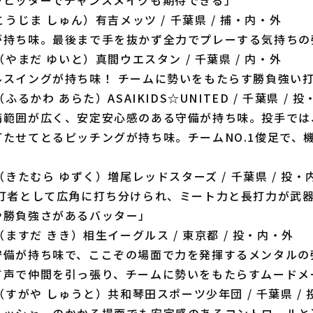
こうじま しゅん）有吉メッツ / 千葉県 / 捕・内・外
が持ち味。最後まで手を抜かず全力でプレーする気持ちの
（やまだ ゆいと）真間ウエスタン / 千葉県 / 内・外
ルスイングが持ち味！ チームに勢いをもたらす勝負強い
（ふるかわ あらた）ASAIKIDS☆UNITED / 千葉県 / 投
備範囲が広く、安定安心感のある守備が持ち味。投手では
たせてとるピッチングが持ち味。チームNO.1俊足で、
（きたむら ゆずく）増尾レッドスターズ / 千葉県 / 投・
左打者として広角に打ち分けられ、ミート力と長打力が武
や勝負強さがあるバッター」
（ますだ きき）相生イーグルス / 東京都 / 投・内・外
守備が持ち味で、ここぞの場面で力を発揮するメンタルの
て声で仲間を引っ張り、チームに勢いをもたらすムードメ
（すがや しゅうと）共和琴田スポーツ少年団 / 千葉県 /
レッシャーのかかる場面でも安定感のあるコントロールと