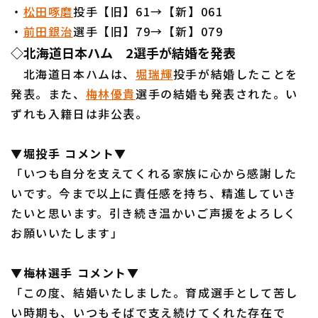
・
松田啄磨
投手【旧】61→【新】061
・
前田銀治
選手【旧】79→【新】079
◇北海道日本ハム 2選手が結婚を発表
北海道日本ハムは、
堀瑞輝
投手が結婚したことを
発表。また、
梅林優貴
選手の結婚も発表された。い
利用規約
プライバシーポリシー
ずれも入籍日は非公表。
運営会社
（別ウィンドウで開く）
よくある質問
▼堀投手 コメント▼
特定商取引法の表示
アルバイト募集
（別ウィンドウで開く
「いつも自分を支えてくれる家族に心から感謝した
いです。今まで以上に責任感を持ち、精進していき
たいと思います。引き続き温かいご声援をよろしく
お願いいたします」
▼梅林選手 コメント▼
「この度、結婚いたしました。育成選手として苦し
い時期も、いつもそばで支え続けてくれた存在で