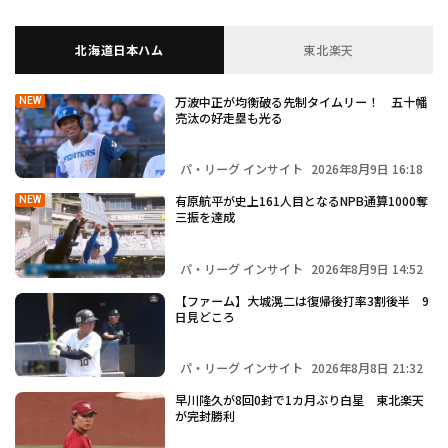
北海道日本ハム
東北楽天
万波中正が均衡破る先制タイムリー！ 五十幡
NEW
亮汰の好走塁も光る
パ・リーグ インサイト
2026年8月9日 16:18
有原航平が史上161人目となるNPB通算1000奪
NEW
三振を達成
パ・リーグ インサイト
2026年8月9日 14:52
【ファーム】大城滉二は復帰後打率3割後半 9
日見どころ
パ・リーグ インサイト
2026年8月8日 21:32
早川隆久が8回0封で1カ月ぶり白星 東北楽天
が完封勝利