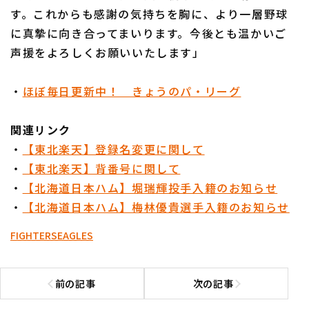
す。これからも感謝の気持ちを胸に、より一層野球
に真摯に向き合ってまいります。今後とも温かいご
声援をよろしくお願いいたします」
・
ほぼ毎日更新中！ きょうのパ・リーグ
関連リンク
・
【東北楽天】登録名変更に関して
・
【東北楽天】背番号に関して
・
【北海道日本ハム】堀瑞輝投手入籍のお知らせ
・
【北海道日本ハム】梅林優貴選手入籍のお知らせ
FIGHTERS
EAGLES
前の記事
次の記事
前の記事へ
次の記事へ