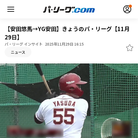
【安田悠馬→YG安田】きょうのパ・リーグ【11月
29日】
パ・リーグ インサイト
2025年11月29日 16:15
ニュース
無料アカウント登録
ログイン
HOME
動画
日程・結果
順位表･成績
1軍公式戦
選手名鑑