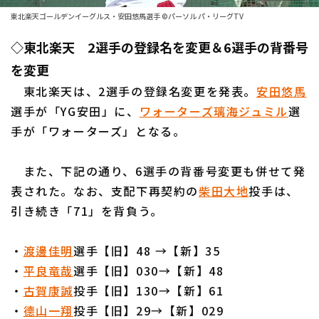
東北楽天ゴールデンイーグルス・安田悠馬選手 ©パーソル パ・リーグTV
ファーム東地区
選手名鑑トップ
ニュース
◇東北楽天 2選手の登録名を変更＆6選手の背番号
ファーム中地区
北海道日本ハムファイターズ
を変更
ファーム西地区
東北楽天ゴールデンイーグルス
東北楽天は、2選手の登録名変更を発表。
安田悠馬
交流戦
選手が「YG安田」に、
ワォーターズ璃海ジュミル
選
埼玉西武ライオンズ
手が「ワォーターズ」となる。
設定
千葉ロッテマリーンズ
また、下記の通り、6選手の背番号変更も併せて発
オリックス・バファローズ
表された。なお、支配下再契約の
柴田大地
投手は、
引き続き「71」を背負う。
福岡ソフトバンクホークス
・
渡邊佳明
選手【旧】48 →【新】35
・
平良竜哉
選手【旧】030→【新】48
・
古賀康誠
投手【旧】130→【新】61
・
德山一翔
投手【旧】29→【新】029