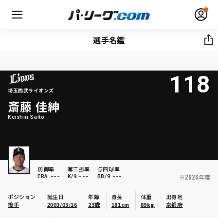
選手名鑑
118
無料アカウント登録
ログイン
埼玉西武ライオンズ
斎藤 佳紳
HOME
Keishin Saito
動画
日程・結果
防御率
奪三振率
与四球率
---
---
---
※2026年度
ERA
K/9
BB/9
順位表･成績
ポジション
誕生日
年齢
身長
体重
出身地
投手
2003/03/16
23歳
181cm
89kg
京都府
1軍公式戦
選手名鑑