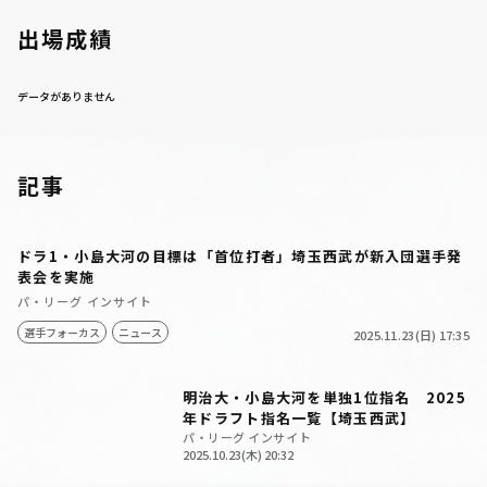
出場成績
データがありません
利用規約
プライバシーポリシー
記事
運営会社
（別ウィンドウで開く）
よくある質問
ドラ1・小島大河の目標は「首位打者」埼玉西武が新入団選手発
特定商取引法の表示
アルバイト募集
（別ウィンドウで開く
表会を実施
パ・リーグ インサイト
選手フォーカス
ニュース
2025.11.23(日) 17:35
明治大・小島大河を単独1位指名 2025
年ドラフト指名一覧【埼玉西武】
パ・リーグ インサイト
2025.10.23(木) 20:32