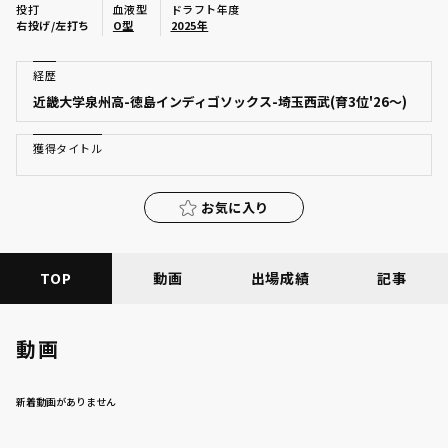
投打
血液型
ドラフト年度
ファーム東地区
右投げ/左打ち
O型
2025年
選手名鑑トップ
ニュース
ファーム中地区
経歴
北海道日本ハムファイターズ
近畿大学泉州高-徳島インディゴソックス-埼玉西武(育3位'26～)
ファーム西地区
東北楽天ゴールデンイーグルス
交流戦
獲得タイトル
埼玉西武ライオンズ
設定
お気に入り
千葉ロッテマリーンズ
オリックス・バファローズ
TOP
動画
出場成績
記事
福岡ソフトバンクホークス
動画
新着動画がありません