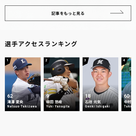
記事をもっと見る
選手アクセスランキング
1
2
3
4
62
9
18
60
滝澤 夏央
柳田 悠岐
石垣 元気
中村 
Natsuo Takizawa
Yuki Yanagita
Genki Ishigaki
Takey