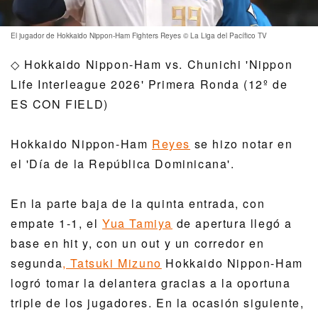
Distrito Este
Directorio de jugadores superior
Noticias
El jugador de Hokkaido Nippon-Ham Fighters Reyes © La Liga del Pacífico TV
Distrito Central
Hokkaido Nippon-Ham Fighters
◇ Hokkaido Nippon-Ham vs. Chunichi 'Nippon
Distrito oeste
Life Interleague 2026' Primera Ronda (12º de
Tohoku Rakuten Golden Eagles
ES CON FIELD)
Interliga
Saitama Seibu Lions
configuración
Hokkaido Nippon-Ham
Reyes
se hizo notar en
Chiba Lotte Marines
el 'Día de la República Dominicana'.
Orix Buffaloes
En la parte baja de la quinta entrada, con
Fukuoka Softbank Hawks
empate 1-1, el
Yua Tamiya
de apertura llegó a
base en hit y, con un out y un corredor en
segunda
, Tatsuki Mizuno
Hokkaido Nippon-Ham
logró tomar la delantera gracias a la oportuna
triple de los jugadores. En la ocasión siguiente,