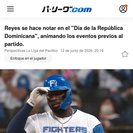
Reyes se hace notar en el "Día de la República
Dominicana", animando los eventos previos al
partido.
Regístrese para obtener
Perspectivas La Liga del Pacífico
12 de junio de 2026, 20:19
Acceso
una cuenta gratuita
Enfoque en el jugador
Top
Vídeo
Horarios y Resultados
Clasificación y Resultados
Temporada regular del primer equipo
Directorio de jugadores