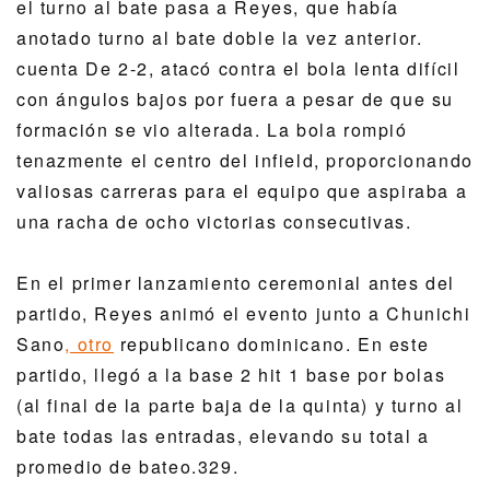
el turno al bate pasa a Reyes, que había
anotado turno al bate doble la vez anterior.
cuenta De 2-2, atacó contra el bola lenta difícil
con ángulos bajos por fuera a pesar de que su
formación se vio alterada. La bola rompió
tenazmente el centro del infield, proporcionando
Condiciones del servicio
política de privacidad
valiosas carreras para el equipo que aspiraba a
Empresa operadora
(se abre en ventana nueva)
Preguntas frecuentes
una racha de ocho victorias consecutivas.
Ley de Exhibición de
Contratación de personal a tiempo
En el primer lanzamiento ceremonial antes del
Transacciones Comerciales
parcial
(se abre en ventana nueva)
Específicas
partido, Reyes animó el evento junto a Chunichi
Sano
, otro
republicano dominicano. En este
partido, llegó a la base 2 hit 1 base por bolas
(al final de la parte baja de la quinta) y turno al
bate todas las entradas, elevando su total a
promedio de bateo.329.