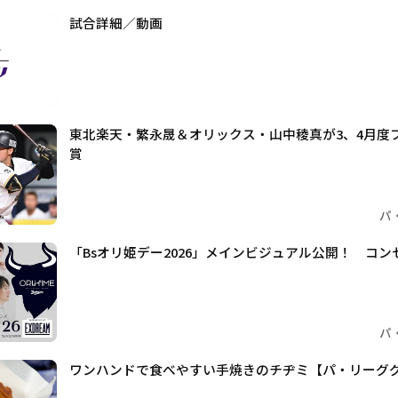
試合詳細／動画
東北楽天・繁永晟＆オリックス・山中稜真が3、4月度フ
賞
パ
「Bsオリ姫デー2026」メインビジュアル公開！ コンセプト
パ
ワンハンドで食べやすい手焼きのチヂミ【パ・リーググル