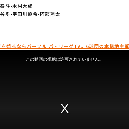
上泰斗-木村大成
高谷舟-宇田川優希-阿部翔太
を観るならパーソル パ・リーグTV。6球団の本拠地主