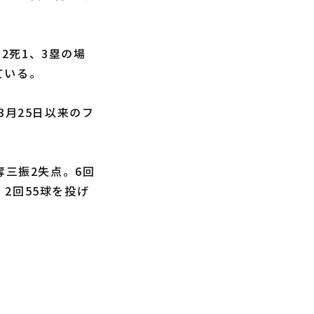
、2死1、3塁の場
ている。
3月25日以来のフ
奪三振2失点。6回
2回55球を投げ