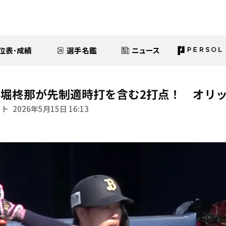
位表･成績
選手名鑑
ニュース
堀柊那が先制適時打を含む2打点！ オリッ
イト
2026年5月15日 16:13