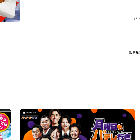
パ
記事提