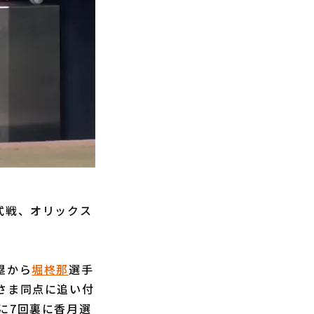
式戦、オリックス
塁から
堀柊那
選手
さま同点に追い付
に7回裏に香月選