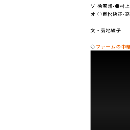
ソ 徐若熙-●村
オ ○東松快征-
文・菊地綾子
◇
ファームの中継