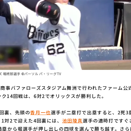
 堀柊那選手 ©パーソル パ・リーグTV
本商事バファローズスタジアム舞洲で行われたファーム公
ク14回戦は、6対2でオリックスが勝利した。
回裏、先頭の
香月一也
選手が二塁打で出塁すると、2死3
1対2で迎えた4回裏には、
池田陵真
選手の適時打ですぐ
死満塁から堀選手が押し出しの四球を選んで勝ち越す。さら