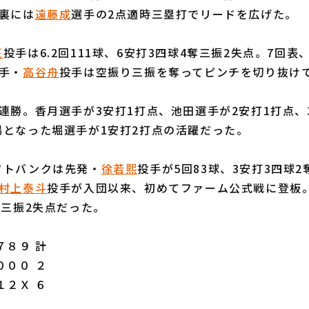
裏には
遠藤成
選手の2点適時三塁打でリードを広げた。
征
投手は6.2回111球、6安打3四球4奪三振2失点。7回表
手・
高谷舟
投手は空振り三振を奪ってピンチを切り抜け
勝。香月選手が3安打1打点、池田選手が2安打1打点、
場となった堀選手が1安打2打点の活躍だった。
トバンクは先発・
徐若熙
投手が5回83球、3安打3四球2
村上泰斗
投手が入団以来、初めてファーム公式戦に登板。
奪三振2失点だった。
８９ 計
０００ ２
１２Ｘ ６