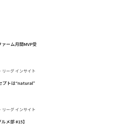
ァーム月間MVP受
・リーグ インサイト
は“natural”
・リーグ インサイト
メ部 #15】