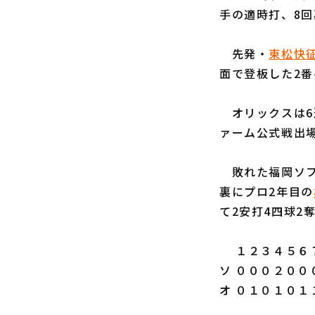
手の適時打、8回
先発・
東松快
面で登板した2番
オリックスは6連
ァーム公式戦出
敗れた福岡ソフ
裏にプロ2年目の
て2安打4四球2
１２３４５６７
ソ ０００２００
オ ０１０１０１