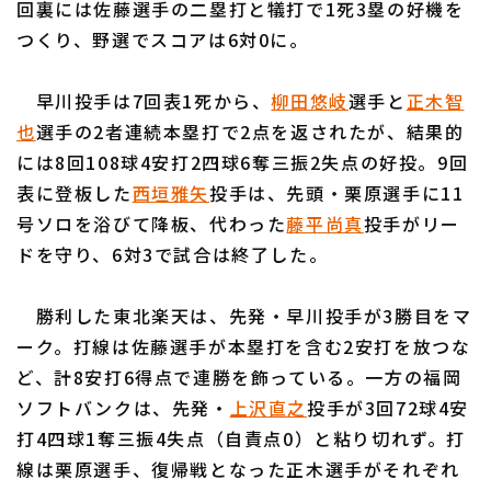
回裏には佐藤選手の二塁打と犠打で1死3塁の好機を
つくり、野選でスコアは6対0に。
早川投手は7回表1死から、
柳田悠岐
選手と
正木智
也
選手の2者連続本塁打で2点を返されたが、結果的
利用規約
プライバシーポリシー
には8回108球4安打2四球6奪三振2失点の好投。9回
表に登板した
西垣雅矢
投手は、先頭・栗原選手に11
運営会社
（別ウィンドウで開く）
よくある質問
号ソロを浴びて降板、代わった
藤平尚真
投手がリー
特定商取引法の表示
アルバイト募集
（別ウィンドウで開く
ドを守り、6対3で試合は終了した。
勝利した東北楽天は、先発・早川投手が3勝目をマ
ーク。打線は佐藤選手が本塁打を含む2安打を放つな
ど、計8安打6得点で連勝を飾っている。一方の福岡
ソフトバンクは、先発・
上沢直之
投手が3回72球4安
打4四球1奪三振4失点（自責点0）と粘り切れず。打
線は栗原選手、復帰戦となった正木選手がそれぞれ