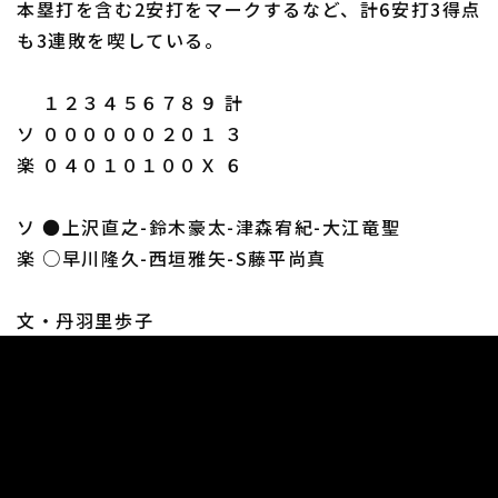
本塁打を含む2安打をマークするなど、計6安打3得点
も3連敗を喫している。
１２３４５６７８９ 計
ソ ００００００２０１ ３
楽 ０４０１０１００Ｘ ６
ソ ●上沢直之-鈴木豪太-津森宥紀-大江竜聖
楽 ○早川隆久-西垣雅矢-S藤平尚真
文・丹羽里歩子