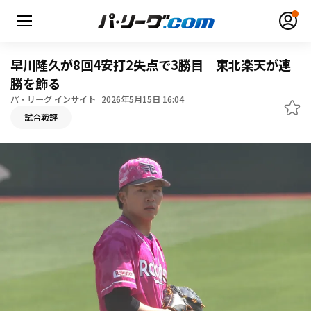
早川隆久が8回4安打2失点で3勝目 東北楽天が連
勝を飾る
パ・リーグ インサイト
2026年5月15日 16:04
無料アカウント登録
ログイン
試合戦評
HOME
動画
日程・結果
順位表･成績
1軍公式戦
選手名鑑