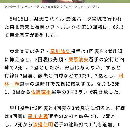
ファーム東地区
選手名鑑トップ
東北楽天ゴールデンイーグルス・早川隆久投手 ©パーソル パ・リーグTV
ニュース
ファーム中地区
5月15日、楽天モバイル 最強パーク宮城で行われ
北海道日本ハムファイターズ
ファーム西地区
た東北楽天と福岡ソフトバンクの第10回戦は、6対3
東北楽天ゴールデンイーグルス
で東北楽天が勝利した。
交流戦
埼玉西武ライオンズ
設定
東北楽天の先発・
早川隆久
投手は1回表を3者凡退
千葉ロッテマリーンズ
に抑えると、2回表は先頭・
栗原陵矢
選手の安打と四
球で2死1、2塁としたが、得点は与えない。すると
オリックス・バファローズ
打線は2回裏、敵失と四球などで1死1、3塁とし、
村
福岡ソフトバンクホークス
林一輝
選手の適時打で先制に成功する。なおも2死
1、2塁から
佐藤直樹
選手の3号3ランで突き放した。
早川投手は3回表と4回表を3者凡退に切ると、打線
は4回裏に
黒川史陽
選手の安打と敵失で1、2塁と
し、2死から
渡邊佳明
選手の適時打で1点を追加。6