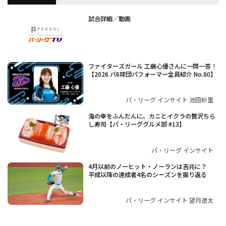
試合詳細／動画
ファイターズガール 工藤心優さんに一問一答！
【2026 パ6球団パフォーマー全員紹介 No.80】
パ・リーグ インサイト 池田紗里
海の幸をふんだんに。カニとイクラの贅沢ちら
し寿司【パ・リーググルメ部 #13】
パ・リーグ インサイト
4月以前のノーヒット・ノーランは吉兆に？
平成以降の達成者4名のシーズンを振り返る
パ・リーグ インサイト 望月遼太