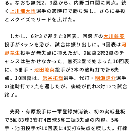
る。なおも無死2、3塁から、内野ゴロ間に同点。続
く
上川畑大悟
選手の適時打で勝ち越し、さらに暴投
とスクイズでリードを広げた。
しかし、6対3で迎えた8回表、回跨ぎの
大川慈英
利用規約
プライバシーポリシー
投手が3ランを浴び、試合は振り出しに。9回表は
河
野竜生
投手が無失点に抑えたが、9回裏2死2塁のチ
運営会社
（別ウィンドウで開く）
よくある質問
ャンスは生かせなかった。無死2塁で始まった10回表
特定商取引法の表示
アルバイト募集
（別ウィンドウで開く
に、5番手・
池田隆英
投手が3本の適時打で計6失
点。10回裏は、
常谷拓輝
選手、代打・
明瀬諒介
選手
の適時打で2点を返したが、後続が倒れ8対12で試合
終了。
先発・有原投手は一軍登録抹消後、初の実戦登板
で5回83球3安打4四球5奪三振3失点の内容。5番
手・池田投手が10回表に4安打6失点を喫した。打線