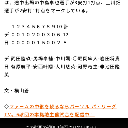
は、途中出場の中島卓也選手が3安打1打点、上川畑
選手が2安打1打点をマークしている。
１２３４５６７８９10 計
デ ００１０２００３０６ 12
日 ０００００１５００２ ８
デ 武田陸玖-馬場皐輔-中川颯-○堀岡隼人-岩田将貴
日 有原航平-安西叶翔-大川慈英-河野竜生-●池田隆
英
文・横山蒼
◇
ファームの中継を観るならパーソル パ・リーグ
TV。6球団の本拠地主催試合を配信中！