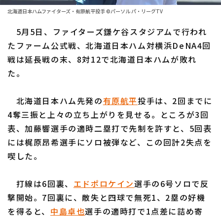
ファーム東地区
選手名鑑トップ
北海道日本ハムファイターズ・有原航平投手 ©パーソル パ・リーグTV
ニュース
ファーム中地区
5月5日、ファイターズ鎌ケ谷スタジアムで行われ
北海道日本ハムファイターズ
ファーム西地区
たファーム公式戦、北海道日本ハム対横浜DeNA4回
東北楽天ゴールデンイーグルス
戦は延長戦の末、8対12で北海道日本ハムが敗れ
交流戦
た。
埼玉西武ライオンズ
設定
千葉ロッテマリーンズ
北海道日本ハム先発の
有原航平
投手は、2回までに
4奪三振と上々の立ち上がりを見せる。ところが3回
オリックス・バファローズ
表、加藤響選手の適時二塁打で先制を許すと、5回表
福岡ソフトバンクホークス
には梶原昂希選手にソロ被弾など、この回計2失点を
喫した。
打線は6回裏、
エドポロケイン
選手の6号ソロで反
撃開始。7回裏に、敵失と四球で無死1、2塁の好機
を得ると、
中島卓也
選手の適時打で1点差に詰め寄