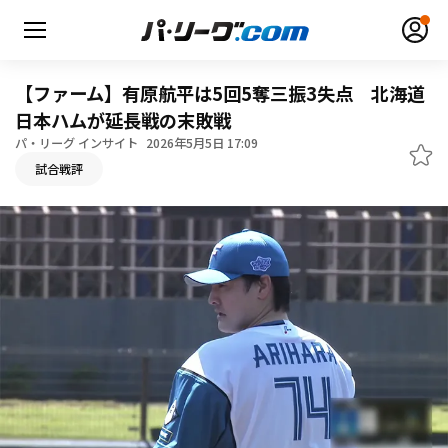
【ファーム】有原航平は5回5奪三振3失点 北海道
日本ハムが延長戦の末敗戦
パ・リーグ インサイト
2026年5月5日 17:09
無料アカウント登録
ログイン
試合戦評
HOME
動画
日程・結果
順位表･成績
1軍公式戦
選手名鑑