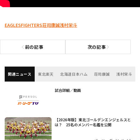
EAGLES
FIGHTERS
荘司康誠
浅村栄斗
前の記事
次の記事
前の記事へ
次の記事へ
関連ニュース
東北楽天
北海道日本ハム
荘司康誠
浅村栄斗
試合詳細／動画
【2026年版】東北ゴールデンエンジェルスと
は？ 25名のメンバー名鑑を公開