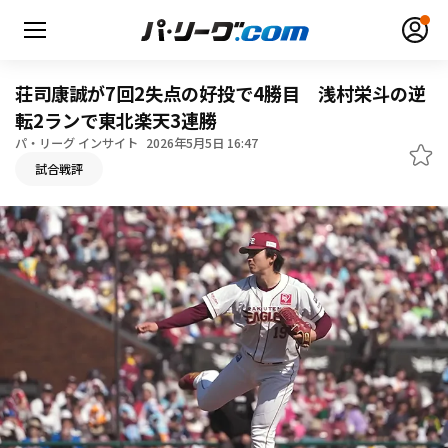
荘司康誠が7回2失点の好投で4勝目 浅村栄斗の逆
転2ランで東北楽天3連勝
パ・リーグ インサイト
2026年5月5日 16:47
無料アカウント登録
ログイン
試合戦評
HOME
動画
日程・結果
順位表･成績
1軍公式戦
選手名鑑