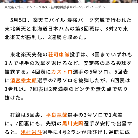
ファーム東地区
選手名鑑トップ
東北楽天ゴールデンイーグルス・荘司康誠投手 ©パーソル パ・リーグTV
ニュース
ファーム中地区
5月5日、楽天モバイル 最強パーク宮城で行われた
北海道日本ハムファイターズ
ファーム西地区
東北楽天と北海道日本ハムの第8回戦は、3対2で東
東北楽天ゴールデンイーグルス
北楽天が勝利し、3連勝を収めた。
交流戦
埼玉西武ライオンズ
設定
東北楽天先発の
荘司康誠
投手は、3回までいずれも
千葉ロッテマリーンズ
3人で相手の攻撃を退けるなど、安定感のある投球を
披露する。4回表に
カストロ
選手の5号ソロ、5回表
オリックス・バファローズ
に
清宮幸太郎
選手の7号ソロを被弾したが、6回表は
福岡ソフトバンクホークス
3者凡退。7回表は2死満塁のピンチを無失点で切り
抜けた。
打線は5回裏、
平良竜哉
選手の3号ソロで1点差
に。7回裏にも、先頭の
黒川史陽
選手が安打で出塁す
ると、
浅村栄斗
選手に4号2ランが飛び出し逆転に成