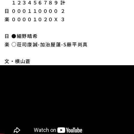
１２３４５６７８９ 計
日 ０００１１００００ ２
楽 ００００１０２０Ｘ ３
日 ●細野晴希
楽 ○荘司康誠-加治屋蓮-S藤平尚真
文・横山蒼