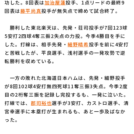
功した。8回表は
加治屋蓮
投手、1点リードの最終9
回表は
藤平尚真
投手が無失点で締めて試合終了。
勝利した東北楽天は、先発・荘司投手が7回123球
5安打2四球4奪三振2失点の力投。今季4勝目を手に
利用規約
プライバシーポリシー
した。打線は、相手先発・
細野晴希
投手を前に4安打
と苦戦したが、平良選手、浅村選手の一発攻勢で逆
運営会社
（別ウィンドウで開く）
よくある質問
転勝利を収めている。
特定商取引法の表示
アルバイト募集
（別ウィンドウで開く
一方の敗れた北海道日本ハムは、先発・細野投手
が8回102球4安打無四死球11奪三振3失点。今季2度
目の2桁奪三振を記録し完投するも、一発に泣いた。
打線では、
郡司裕也
選手が3安打、カストロ選手、清
宮幸選手に本塁打が生まれるも、あと一歩及ばなか
った。