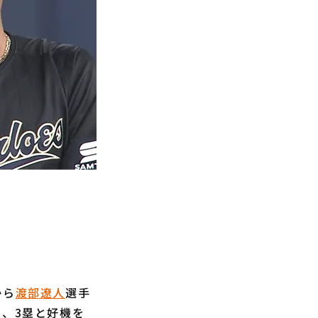
から
渡部遼人
選手
1、3塁と好機を