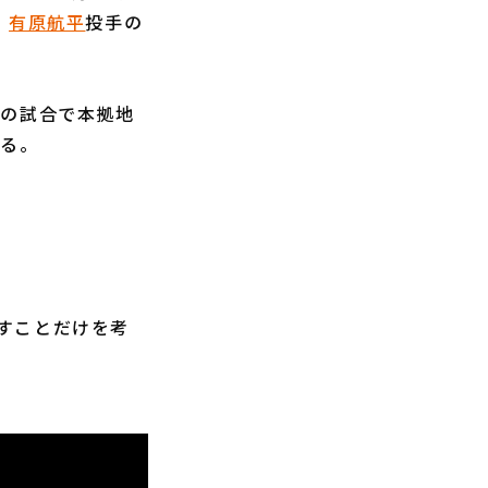
・
有原航平
投手の
日の試合で本拠地
いる。
すことだけを考