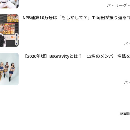
パ・リーグ 
NPB通算10万号は「もしかして？」T-岡田が振り返る
パ
【2026年版】BsGravityとは？ 12名のメンバー名鑑
パ
記事提