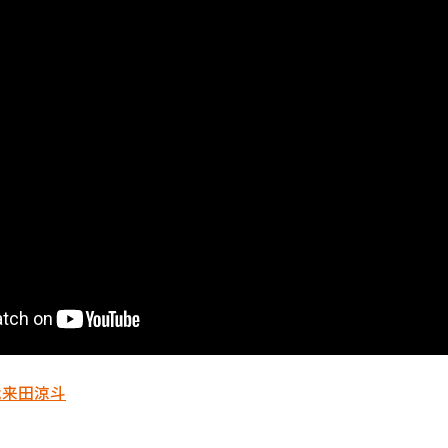
哉
来田涼斗