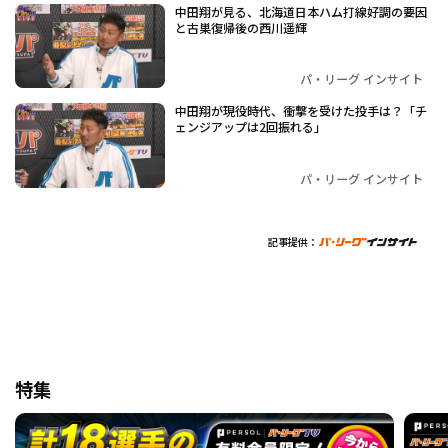
中田翔が見る、北海道日本ハム打線好調の要因
と古巣復帰後の西川遥輝
パ・リーグ インサイト
中田翔が現役時代、衝撃を受けた投手は？「チ
ェンジアップは2回振れる」
パ・リーグ インサイト
記事提供：
特集