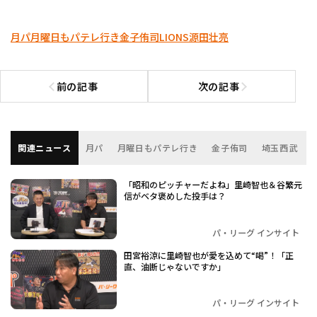
月パ
月曜日もパテレ行き
金子侑司
LIONS
源田壮亮
前の記事
次の記事
前の記事へ
次の記事へ
関連ニュース
月パ
月曜日もパテレ行き
金子侑司
埼玉西武
「昭和のピッチャーだよね」里崎智也＆谷繁元
信がベタ褒めした投手は？
パ・リーグ インサイト
田宮裕涼に里崎智也が愛を込めて“喝”！「正
直、油断じゃないですか」
パ・リーグ インサイト