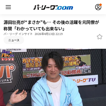
源田壮亮が“まさか”も… その後の活躍を元同僚が
称賛「わかっていても出来ない」
パ・リーグ インサイト
2026年4月13日 22:19
無料アカウント登録
ログイン
ニュース
HOME
動画
日程・結果
順位表･成績
1軍公式戦
選手名鑑