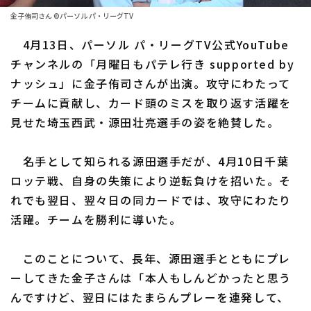
ファーム東地区
選手名鑑トップ
金子侑司さん ©パーソル パ・リーグTV
ニュース
ファーム中地区
4月13日、パーソル パ・リーグTV公式YouTube
北海道日本ハムファイターズ
ファーム西地区
チャンネルの「月曜日もパテレ行き supported by
東北楽天ゴールデンイーグルス
ナッシュ」に金子侑司さんが出演。攻守にわたって
交流戦
チームに貢献し、カード頭のミスを取り返す活躍を
埼玉西武ライオンズ
設定
見せた埼玉西武・源田壮亮選手の姿を絶賛した。
千葉ロッテマリーンズ
名手として知られる源田選手だが、4月10日千葉
オリックス・バファローズ
ロッテ戦、自身の失策により逆転負けを招いた。そ
福岡ソフトバンクホークス
れでも翌日、翌々日の同カードでは、攻守にわたり
活躍。チームを勝利に導いた。
このことについて、長年、源田選手とともにプレ
ーしてきた金子さんは「本人もしんどかったと思う
んですけど、翌日にはたまらんプレーを連発して、