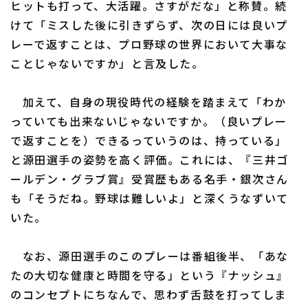
ヒットも打って、大活躍。さすがだな」と称賛。続
けて「ミスした後に引きずらず、次の日には良いプ
レーで返すことは、プロ野球の世界において大事な
ことじゃないですか」と言及した。
利用規約
プライバシーポリシー
加えて、自身の現役時代の経験を踏まえて「わか
っていても出来ないじゃないですか。（良いプレー
運営会社
（別ウィンドウで開く）
よくある質問
で返すことを）できるっていうのは、持っている」
特定商取引法の表示
アルバイト募集
（別ウィンドウで開く
と源田選手の姿勢を高く評価。これには、『三井ゴ
ールデン・グラブ賞』受賞歴もある名手・銀次さん
も「そうだね。野球は難しいよ」と深くうなずいて
いた。
なお、源田選手のこのプレーは番組後半、「あな
たの大切な健康と時間を守る」という『ナッシュ』
のコンセプトにちなんで、思わず舌鼓を打ってしま