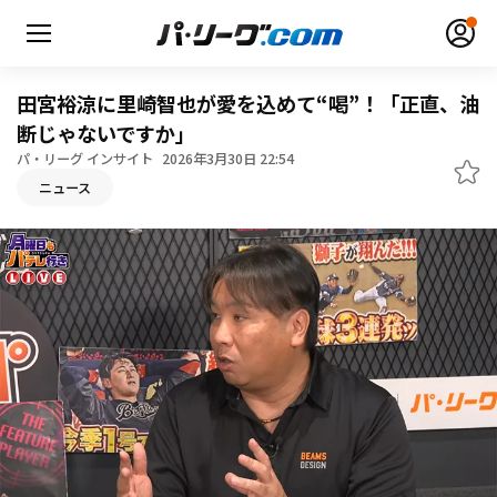
田宮裕涼に里崎智也が愛を込めて“喝”！「正直、油
断じゃないですか」
パ・リーグ インサイト
2026年3月30日 22:54
無料アカウント登録
ログイン
ニュース
HOME
動画
日程・結果
順位表･成績
1軍公式戦
選手名鑑