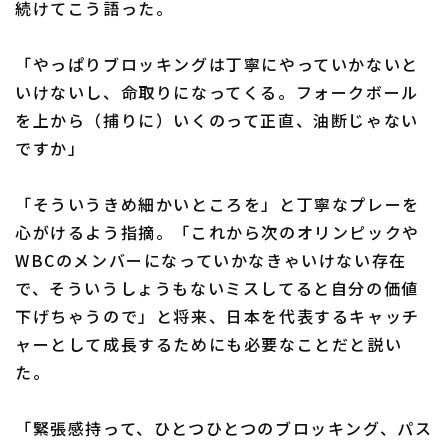
続けてこう語った。
「やっぱりブロッキングは丁寧にやっていかないと
いけないし、命取りになってくる。フォークボール
を上から（捕りに）いくのって正直、油断じゃない
利用規約
プライバシーポリシー
ですか」
運営会社
（別ウィンドウで開く）
よくある質問
「そういうきめ細かいところを」と丁寧なプレーを
特定商取引法の表示
アルバイト募集
（別ウィンドウで開く
心がけるよう指摘。「これから次のオリンピックや
WBCのメンバーになっていかなきゃいけない存在
で、そういうしょうもないミスしてると自分の価値
下げちゃうので」と将来、日本を代表するキャッチ
ャーとして成長するためにも必要なことだと説い
た。
「緊張感持って、ひとつひとつのブロッキング、パス