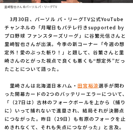
ファーム東地区
選手名鑑トップ
里崎智也さん ©パーソル パ・リーグTV
ニュース
ファーム中地区
3月30日、パーソル パ・リーグTV公式YouTube
北海道日本ハムファイターズ
ファーム西地区
チャンネルの「月曜日もパテレ行きsupported by
東北楽天ゴールデンイーグルス
プロ野球 ファンスターズリーグ」に谷繁元信さんと
交流戦
里崎智也さんが出演。今季の新コーナー「今週の想
埼玉西武ライオンズ
設定
定外！愛のぶった斬り！」と題して、谷繁さんと里
千葉ロッテマリーンズ
崎さんのとがった視点で良くも悪くも“想定外”だっ
たことについて語った。
オリックス・バファローズ
福岡ソフトバンクホークス
里崎さんは北海道日本ハム・
田宮裕涼
選手が関わ
った開幕カードの2つのバッテリーエラーについて、
「（27日は）古林のフォークボールを上から（捕り
に）いって捕れないで進塁され、結局それが決勝点
につながった。昨日（29日）も有原のフォークを止
めきれなくて、それも失点につながった」と言及。