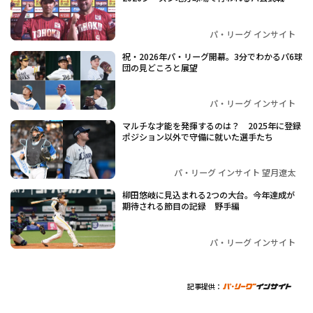
パ・リーグ インサイト
祝・2026年パ・リーグ開幕。3分でわかるパ6球
団の見どころと展望
パ・リーグ インサイト
マルチな才能を発揮するのは？ 2025年に登録
ポジション以外で守備に就いた選手たち
パ・リーグ インサイト 望月遼太
柳田悠岐に見込まれる2つの大台。今年達成が
期待される節目の記録 野手編
パ・リーグ インサイト
記事提供：