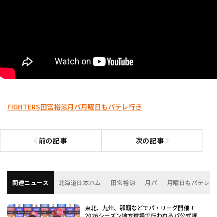
FIGHTERS
田宮裕涼
月パ
月曜日もパテレ行き
前の記事
次の記事
前の記事へ
次の記事へ
関連ニュース
北海道日本ハム
田宮裕涼
月パ
月曜日もパテレ行
東北、九州、那覇などでパ・リーグ開催！
2026シーズン地方球場で行われるパ公式戦