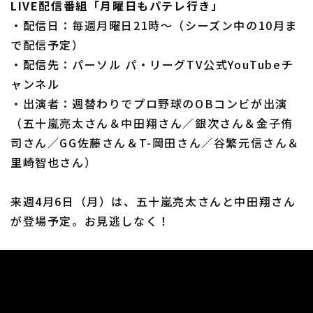
LIVE配信番組「月曜日もパテレ行き」
・配信日：毎週月曜日21時～（シーズン中の10月ま
で配信予定）
・配信先：パーソル パ・リーグTV公式YouTubeチ
ャンネル
・出演者：週替わりでプロ野球のOBコンビが出演
（五十嵐亮太さん＆中田翔さん／銀次さん＆金子侑
司さん／GG佐藤さん＆T-岡田さん／谷繁元信さん＆
里崎智也さん）
来週4月6日（月）は、五十嵐亮太さんと中田翔さん
が登場予定。お見逃しなく！