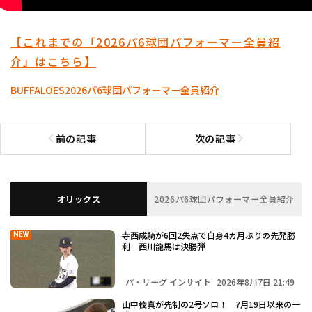
【これまでの「2026パ6球団パフォーマー全員紹
介」はこちら】
BUFFALOES
2026パ6球団パフォーマー全員紹介
前の記事
次の記事
前の記事へ
次の記事へ
オリックス
2026パ6球団パフォーマー全員紹介
寺西成騎が6回2失点で自身4カ月ぶりの先発勝
NEW
利 西川龍馬は決勝弾
パ・リーグ インサイト
2026年8月7日 21:49
山中稜真が先制の2号ソロ！ 7月19日以来の一