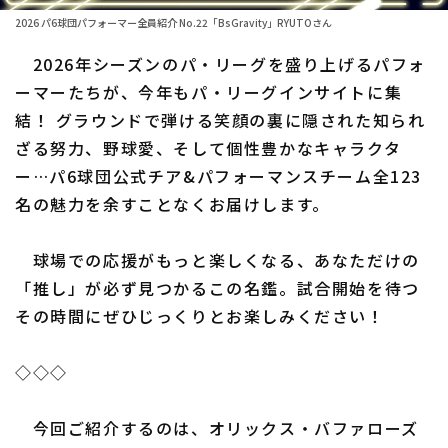
ファーム東地区
選手名鑑トップ
2026 パ6球団パフォーマー全員紹介 No.22「BsGravity」RYUTOさん
ニュース
ファーム中地区
2026年シーズンのパ・リーグを盛り上げるパフォ
北海道日本ハムファイターズ
ファーム西地区
ーマーたちが、今年もパ・リーグインサイトに集
東北楽天ゴールデンイーグルス
結！ グラウンドで弾ける笑顔の裏に隠された知られ
交流戦
ざる努力、野球愛、そして個性豊かなキャラクタ
埼玉西武ライオンズ
設定
ー…パ6球団公式チア&パフォーマンスチーム全123
千葉ロッテマリーンズ
名の魅力を余すことなくお届けします。
オリックス・バファローズ
球場での応援がもっと楽しくなる、あなただけの
福岡ソフトバンクホークス
「推し」が必ず見つかるこの名鑑。試合開始を待つ
その時間にぜひじっくりとお楽しみください！
◇◇◇
今回ご紹介するのは、オリックス・バファローズ