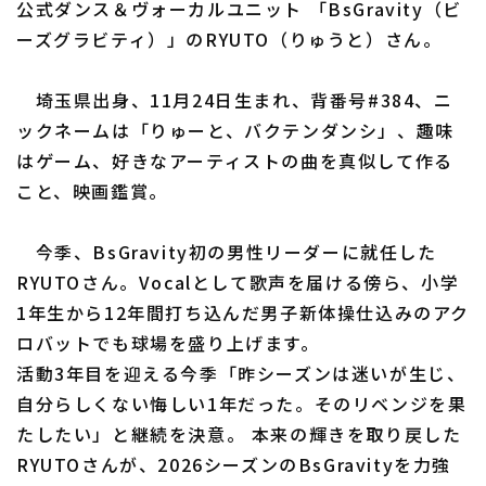
公式ダンス＆ヴォーカルユニット 「BsGravity（ビ
ーズグラビティ）」のRYUTO（りゅうと）さん。
利用規約
プライバシーポリシー
埼玉県出身、11月24日生まれ、背番号#384、ニ
ックネームは「りゅーと、バクテンダンシ」、趣味
運営会社
（別ウィンドウで開く）
よくある質問
はゲーム、好きなアーティストの曲を真似して作る
こと、映画鑑賞。
特定商取引法の表示
アルバイト募集
（別ウィンドウで開く
今季、BsGravity初の男性リーダーに就任した
RYUTOさん。Vocalとして歌声を届ける傍ら、小学
1年生から12年間打ち込んだ男子新体操仕込みのアク
ロバットでも球場を盛り上げます。
活動3年目を迎える今季「昨シーズンは迷いが生じ、
自分らしくない悔しい1年だった。そのリベンジを果
たしたい」と継続を決意。 本来の輝きを取り戻した
RYUTOさんが、2026シーズンのBsGravityを力強