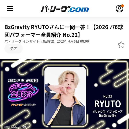
BsGravity RYUTOさんに一問一答！【2026 パ6球
団パフォーマー全員紹介 No.22】
パ・リーグ インサイト 池田紗里
2026年4月6日 08:00
無料アカウント登録
ログイン
チア
HOME
動画
日程・結果
順位表･成績
1軍公式戦
選手名鑑