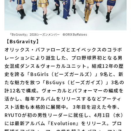
「BsGravity」 2026シーズンメンバー ©ORIX Buffaloes
【BsGravity】
オリックス・バファローズとエイベックスのコラボ
レーションにより誕生した、プロ野球界初となる男
女混成ダンス＆ヴォーカルユニット。結成12年の歴
史を誇る「BsGirls（ビーズガールズ）」9名と、新
たな魅力を放つ「BsGuys（ビーズガイズ）」3名の
計12名で構成。ヴォーカルとパフォーマーの編成を
活かし、毎年アルバムをリリースするなどアーティ
スト活動も本格的に展開中。 3年目を迎えた今季、
RYUTOが初の男性リーダーに就任し、4月1日（水）
には最新アルバム『Evolution』をリリース。プロ