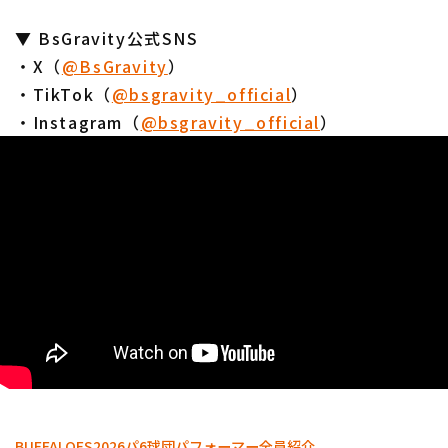
​​▼ BsGravity公式SNS
・X（
@BsGravity
）
・TikTok（
@bsgravity_official
）
・Instagram（
@bsgravity_official
）
BUFFALOES
2026パ6球団パフォーマー全員紹介