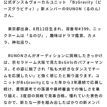
公式ダンス＆ヴォーカルユニット 「BsGravity（ビ
ーズグラビティ）」新メンバーのRUNON（るのん）
さん。
利用規約
プライバシーポリシー
東京都出身、8月12日生まれ、背番号#399、ニッ
運営会社
（別ウィンドウで開く）
よくある質問
クネームは「るのぴ」、趣味はドラマ鑑賞、カメ
ラ、神社巡り。
特定商取引法の表示
アルバイト募集
（別ウィンドウで開く
RUNONさんがオーディションに挑戦したきっかけ
は、京セラドーム大阪で見たBsGirlsのパフォーマン
ス。その姿に魅了され「私も大好きなダンスでチー
ムを応援したい」と強く感じたと振り返ります。ユ
ニットがBsGravityとなった年から3年連続で応募し
続け、書類選考での落選や最終審査での悔しさを乗
り越え、3度目の挑戦で見事合格。憧れていた景色の
なかで、新たな一歩を踏み出したばかりの新メンバ