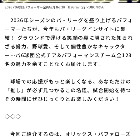
ファーム東地区
選手名鑑トップ
2026 パ6球団パフォーマー全員紹介 No.30「BsGravity」RUNONさん
ニュース
ファーム中地区
2026年シーズンのパ・リーグを盛り上げるパフォ
北海道日本ハムファイターズ
ファーム西地区
ーマーたちが、今年もパ・リーグインサイトに集
東北楽天ゴールデンイーグルス
結！ グラウンドで弾ける笑顔の裏に隠された知られ
交流戦
ざる努力、野球愛、そして個性豊かなキャラクタ
埼玉西武ライオンズ
設定
ー…パ6球団公式チア&パフォーマンスチーム全123
千葉ロッテマリーンズ
名の魅力を余すことなくお届けします。
オリックス・バファローズ
球場での応援がもっと楽しくなる、あなただけの
福岡ソフトバンクホークス
「推し」が必ず見つかるこの名鑑。試合開始を待つ
その時間にぜひじっくりとお楽しみください！
◇◇◇
今回ご紹介するのは、オリックス・バファローズ