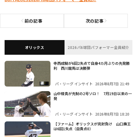
前の記事
次の記事
前の記事へ
次の記事へ
オリックス
2026パ6球団パフォーマー全員紹介
寺西成騎が6回2失点で自身4カ月ぶりの先発勝
利 西川龍馬は決勝弾
パ・リーグ インサイト
2026年8月7日 21:49
山中稜真が先制の2号ソロ！ 7月19日以来の一
発
パ・リーグ インサイト
2026年8月7日 18:20
【ファーム】オリックスが完封負け 山口廉王
は6回1失点（自責点0）