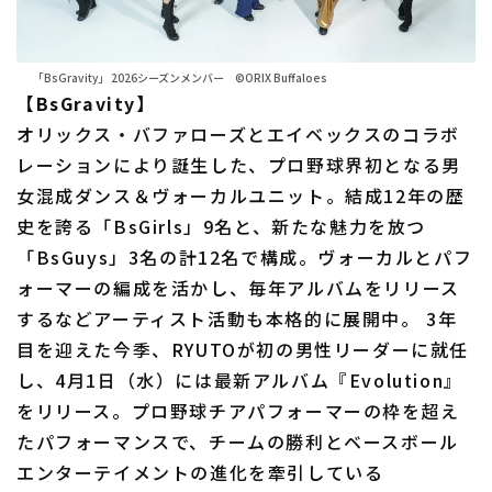
「BsGravity」 2026シーズンメンバー ©ORIX Buffaloes
【BsGravity】
オリックス・バファローズとエイベックスのコラボ
レーションにより誕生した、プロ野球界初となる男
女混成ダンス＆ヴォーカルユニット。結成12年の歴
史を誇る「BsGirls」9名と、新たな魅力を放つ
「BsGuys」3名の計12名で構成。ヴォーカルとパフ
ォーマーの編成を活かし、毎年アルバムをリリース
するなどアーティスト活動も本格的に展開中。 3年
目を迎えた今季、RYUTOが初の男性リーダーに就任
し、4月1日（水）には最新アルバム『Evolution』
をリリース。プロ野球チアパフォーマーの枠を超え
たパフォーマンスで、チームの勝利とベースボール
エンターテイメントの進化を牽引している