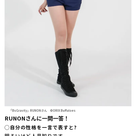
「BsGravity」RUNONさん ©ORIX Buffaloes
RUNONさんに一問一答！
◯自分の性格を一言で表すと?
明るいけど人見知りです