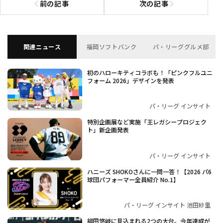
前の記事
次の記事
前の記事へ
次の記事へ
関連ニュース
福岡ソフトバンク
パ・リーググルメ部
初のハローキティコラボも！「ピンクフルユニ
フォーム 2026」デザインを発表
パ・リーグ インサイト
特別企画展など実施「王レガシープロジェク
ト」新企画発表
パ・リーグ インサイト
ハニーズ SHOKOさんに一問一答！【2026 パ6
球団パフォーマー全員紹介 No.1】
パ・リーグ インサイト 池田紗里
柳田悠岐に見込まれる2つの大台。今年達成が