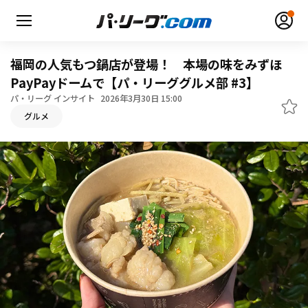
福岡の人気もつ鍋店が登場！ 本場の味をみずほ
PayPayドームで【パ・リーググルメ部 #3】
パ・リーグ インサイト
2026年3月30日 15:00
グルメ
無料アカウント登録
ログイン
HOME
動画
日程・結果
順位表･成績
1軍公式戦
選手名鑑