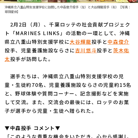
沖縄県立八重山特別支援学校に訪問した中森俊介投手（左）と大谷輝龍投手（右）【写真：
ファーム東地区
選手名鑑トップ
球団提供】
ニュース
ファーム中地区
2月2日（月）、千葉ロッテの社会貢献プロジェク
北海道日本ハムファイターズ
ト「MARINES LINKS」の活動の一環として、沖縄
ファーム西地区
東北楽天ゴールデンイーグルス
県立八重山特別支援学校に
大谷輝龍
投手と
中森俊介
交流戦
投手、児童養護施設ならさに
吉川悠斗
投手と
茨木佑
埼玉西武ライオンズ
太
投手が訪問した。
設定
千葉ロッテマリーンズ
選手たちは、沖縄県立八重山特別支援学校の児
オリックス・バファローズ
童・生徒約70名、児童養護施設ならさの児童約15名
と、野球体験や質問コーナー、記念撮影などを実施
福岡ソフトバンクホークス
して交流。また、交流会の最後には、ロッテのお菓
子が選手から児童・生徒へ贈られた。
▼中森投手 コメント▼
「このような貴重な機会をいただき、心から感謝し