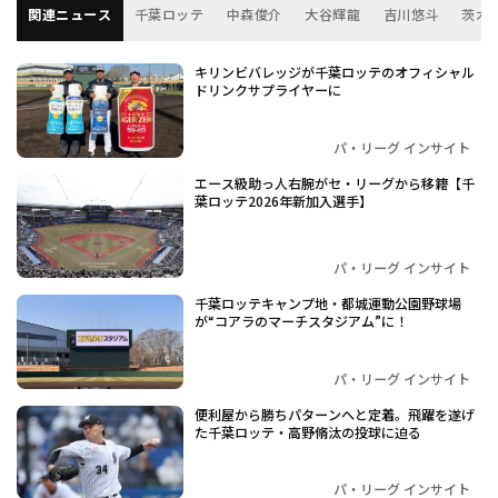
関連ニュース
千葉ロッテ
中森俊介
大谷輝龍
吉川悠斗
茨木
キリンビバレッジが千葉ロッテのオフィシャル
ドリンクサプライヤーに
パ・リーグ インサイト
エース級助っ人右腕がセ・リーグから移籍【千
葉ロッテ2026年新加入選手】
パ・リーグ インサイト
千葉ロッテキャンプ地・都城運動公園野球場
が“コアラのマーチスタジアム”に！
パ・リーグ インサイト
便利屋から勝ちパターンへと定着。飛躍を遂げ
た千葉ロッテ・高野脩汰の投球に迫る
パ・リーグ インサイト