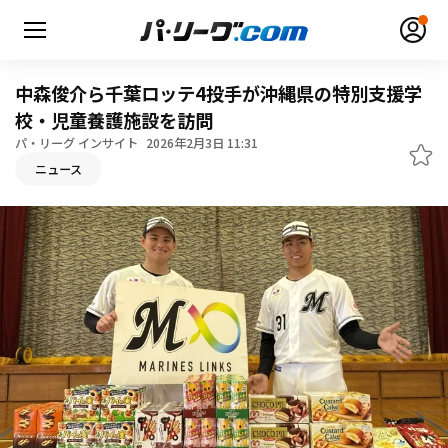
中森俊介ら千葉ロッテ4投手が沖縄県の特別支援学
校・児童養護施設を訪問
パ・リーグ インサイト
2026年2月3日 11:31
ニュース
無料アカウント登録
ログイン
HOME
動画
日程・結果
順位表･成績
1軍公式戦
選手名鑑