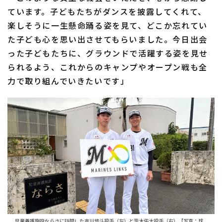
ています。子どもたちがダンスを披露してくれて、
楽しそうに一生懸命踊る姿を見て、どこか忘れてい
た子ども心を思い出させてもらいました。今日出会
った子どもたちに、グラウンドで活躍する姿を見せ
られるよう、これからのキャンプやオープン戦も全
利用規約
プライバシーポリシー
力で取り組んでいきたいです」
運営会社
（別ウィンドウで開く）
よくある質問
特定商取引法の表示
アルバイト募集
（別ウィンドウで開く
児童養護施設ならさに訪問した吉川悠斗投手（左）と茨木佑太投手（右）【写真：球