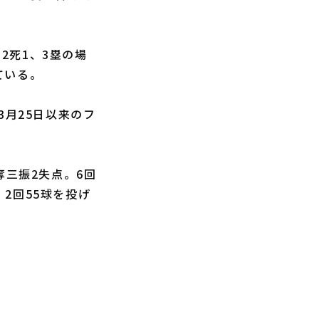
、2死1、3塁の場
ている。
3月25日以来のフ
奪三振2失点。6回
2回55球を投げ