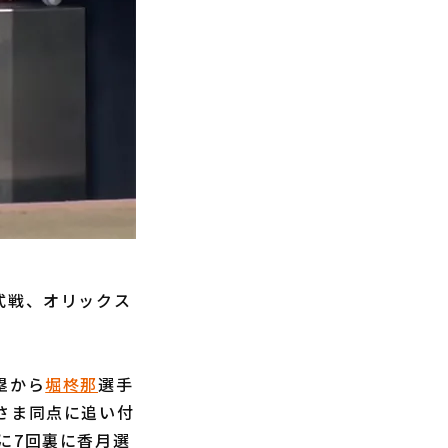
式戦、オリックス
塁から
堀柊那
選手
さま同点に追い付
に7回裏に香月選