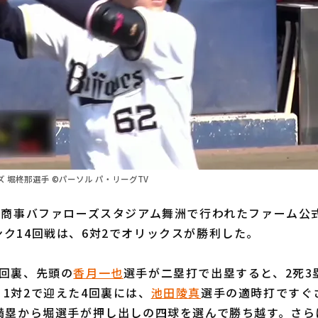
 堀柊那選手 ©パーソル パ・リーグTV
本商事バファローズスタジアム舞洲で行われたファーム公
ク14回戦は、6対2でオリックスが勝利した。
回裏、先頭の
香月一也
選手が二塁打で出塁すると、2死3
1対2で迎えた4回裏には、
池田陵真
選手の適時打ですぐ
死満塁から堀選手が押し出しの四球を選んで勝ち越す。さら