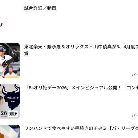
試合詳細／動画
東北楽天・繁永晟＆オリックス・山中稜真が3、4月度フ
賞
パ
「Bsオリ姫デー2026」メインビジュアル公開！ コンセプト
パ
ワンハンドで食べやすい手焼きのチヂミ【パ・リーググル