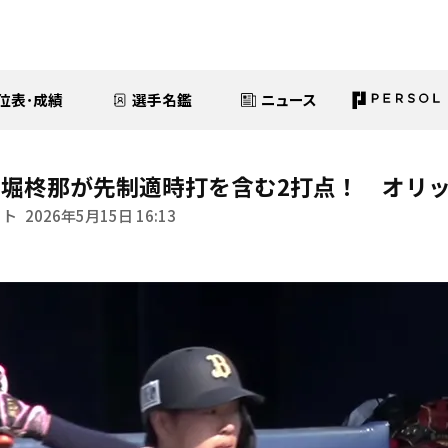
位表･成績
選手名鑑
ニュース
堀柊那が先制適時打を含む2打点！ オリッ
イト
2026年5月15日 16:13