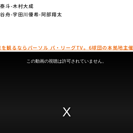
上泰斗-木村大成
高谷舟-宇田川優希-阿部翔太
を観るならパーソル パ・リーグTV。6球団の本拠地主