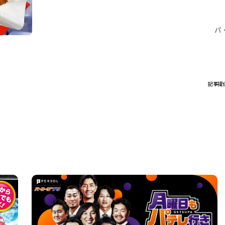
パ
記事提