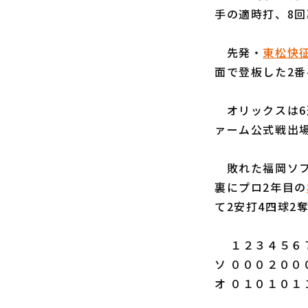
手の適時打、8回
先発・
東松快
面で登板した2番
オリックスは6連
ァーム公式戦出
敗れた福岡ソフ
裏にプロ2年目の
て2安打4四球2
１２３４５６７
ソ ０００２００
オ ０１０１０１