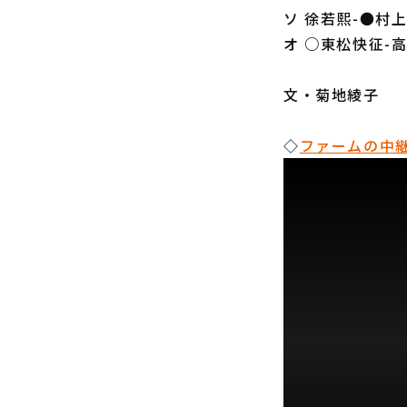
ソ 徐若熙-●村
オ ○東松快征-
文・菊地綾子
◇
ファームの中継