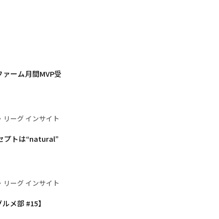
ァーム月間MVP受
・リーグ インサイト
は“natural”
・リーグ インサイト
メ部 #15】