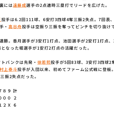
裏には
遠藤成
選手の2点適時三塁打でリードを広げた。
征
投手は6.2回111球、6安打3四球4奪三振2失点。7回表
手・
高谷舟
投手は空振り三振を奪ってピンチを切り抜け
勝。香月選手が3安打1打点、池田選手が2安打1打点、
場となった堀選手が1安打2打点の活躍だった。
トバンクは先発・
徐若熙
投手が5回83球、3安打3四球2
村上泰斗
投手が入団以来、初めてファーム公式戦に登板。
奪三振2失点だった。
８９ 計
０００ ２
１２Ｘ ６