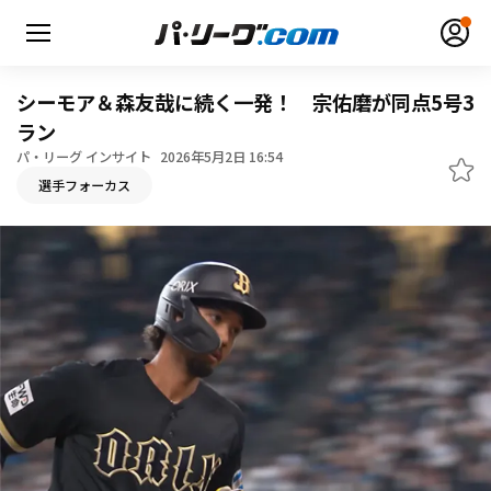
シーモア＆森友哉に続く一発！ 宗佑磨が同点5号3
ラン
パ・リーグ インサイト
2026年5月2日 16:54
無料アカウント登録
ログイン
選手フォーカス
HOME
動画
日程・結果
順位表･成績
1軍公式戦
選手名鑑