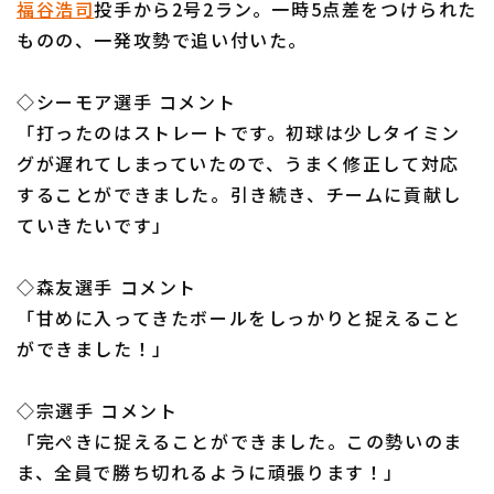
福谷浩司
投手から2号2ラン。一時5点差をつけられた
ものの、一発攻勢で追い付いた。
◇シーモア選手 コメント
「打ったのはストレートです。初球は少しタイミン
利用規約
プライバシーポリシー
グが遅れてしまっていたので、うまく修正して対応
することができました。引き続き、チームに貢献し
運営会社
（別ウィンドウで開く）
よくある質問
ていきたいです」
特定商取引法の表示
アルバイト募集
（別ウィンドウで開く
◇森友選手 コメント
「甘めに入ってきたボールをしっかりと捉えること
ができました！」
◇宗選手 コメント
「完ぺきに捉えることができました。この勢いのま
ま、全員で勝ち切れるように頑張ります！」