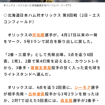
ファーム東地区
選手名鑑トップ
オリックス・バファローズ 宗佑磨選手 ©パーソル パ・リーグTV
ニュース
ファーム中地区
◇北海道日本ハム対オリックス 第8回戦（2日・エス
北海道日本ハムファイターズ
ファーム西地区
コンフィールド）
東北楽天ゴールデンイーグルス
交流戦
オリックスの
宗佑磨
選手が、4月17日以来の一発
埼玉西武ライオンズ
設定
をマーク。5号3ランで試合を振り出しに戻した。
千葉ロッテマリーンズ
「2番・三塁手」として先発出場。3点を追う6回
オリックス・バファローズ
表、1死1、2塁で第4打席を迎えると、カウント1-0
福岡ソフトバンクホークス
から、3番手・
齋藤友貴哉
投手の甘く入った変化球を
ライトスタンドへ運んだ。
オリックスは、4点を追う2回表に、
シーモア
選手
が相手先発・
古林睿煬
投手から3号2ランを放ったほ
か、2対7で迎えた5回表には、
森友哉
選手が2番手・