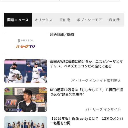
関連ニュース
オリックス
宗佑磨
ボブ・シーモア
森友哉
試合詳細／動画
母国のWBC優勝に続けるか。エスピノーザとマ
チャド、ベネズエラコンビの進化に迫る
パ・リーグ インサイト 望月遼太
NPB通算10万号は「もしかして？」T-岡田が振
り返る“踏み忘れ事件”
パ・リーグ インサイト
【2026年版】BsGravityとは？ 12名のメンバ
ー名鑑を公開