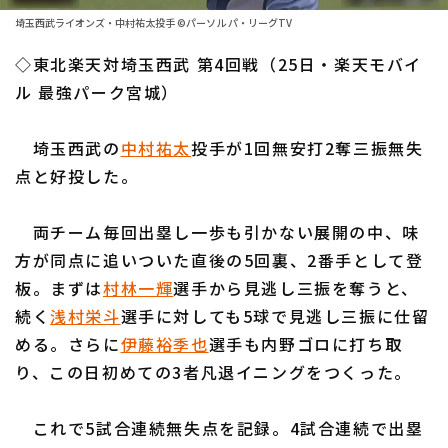
ファーム東地区
選手名鑑トップ
埼玉西武ライオンズ・中村祐太投手 ©パーソル パ・リーグTV
ニュース
ファーム中地区
◇東北楽天対埼玉西武 第4回戦（25日・楽天モバイ
北海道日本ハムファイターズ
ファーム西地区
ル 最強パーク宮城）
東北楽天ゴールデンイーグルス
交流戦
埼玉西武の
中村祐太
投手が1回無安打2奪三振無失
埼玉西武ライオンズ
設定
点と好投した。
千葉ロッテマリーンズ
両チーム毎回出塁し一歩も引かない展開の中、味
オリックス・バファローズ
方が同点に追いついた直後の5回裏、2番手として登
福岡ソフトバンクホークス
板。まずは
村林一輝
選手から見逃し三振を奪うと、
続く
浅村栄斗
選手に対しても5球で見逃し三振に仕留
める。さらに
伊藤裕季也
選手も内野ゴロに打ち取
り、この日初めての3者凡退イニングをつくった。
これで5試合連続無失点を記録。4試合連続で出塁