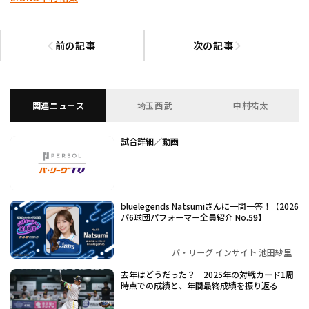
前の記事
次の記事
前の記事へ
次の記事へ
関連ニュース
埼玉西武
中村祐太
試合詳細／動画
bluelegends Natsumiさんに一問一答！【2026
パ6球団パフォーマー全員紹介 No.59】
パ・リーグ インサイト 池田紗里
去年はどうだった？ 2025年の対戦カード1周
時点での成績と、年間最終成績を振り返る