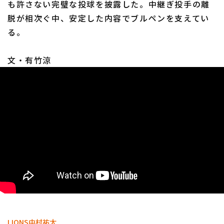
も許さない完璧な投球を披露した。中継ぎ投手の離
脱が相次ぐ中、安定した内容でブルペンを支えてい
る。
文・有竹涼
利用規約
プライバシーポリシー
運営会社
（別ウィンドウで開く）
よくある質問
特定商取引法の表示
アルバイト募集
（別ウィンドウで開く
LIONS
中村祐太