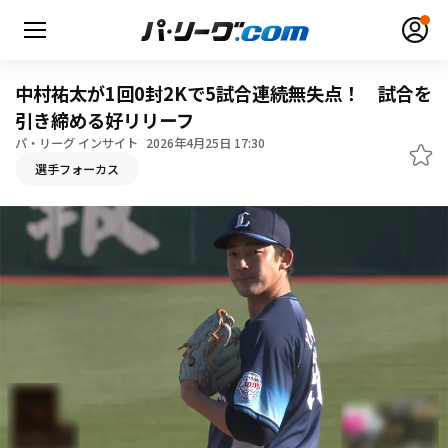
中村祐太が1回0封2Kで5試合連続無失点！ 試合を
引き締める好リリーフ
パ・リーグ インサイト
2026年4月25日 17:30
無料アカウント登録
ログイン
選手フォーカス
HOME
動画
日程・結果
順位表･成績
1軍公式戦
選手名鑑