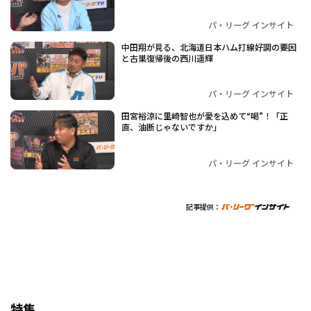
パ・リーグ インサイト
中田翔が見る、北海道日本ハム打線好調の要因
と古巣復帰後の西川遥輝
パ・リーグ インサイト
田宮裕涼に里崎智也が愛を込めて“喝”！「正
直、油断じゃないですか」
パ・リーグ インサイト
記事提供：
特集