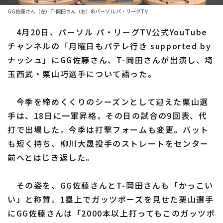
ファーム東地区
選手名鑑トップ
GG佐藤さん（左）T-岡田さん（右）©パーソル パ・リーグTV
ニュース
ファーム中地区
4月20日、パーソル パ・リーグTV公式YouTube
北海道日本ハムファイターズ
ファーム西地区
チャンネルの「月曜日もパテレ行き supported by
東北楽天ゴールデンイーグルス
ナッシュ」にGG佐藤さん、T-岡田さんが出演し、埼
交流戦
玉西武・栗山巧選手について語った。
埼玉西武ライオンズ
設定
千葉ロッテマリーンズ
今季を締めくくりのシーズンとして迎えた栗山選
手は、18日に一軍昇格。その日の試合の9回表、代
オリックス・バファローズ
打で出場した。今季は打撃フォームも変更。バット
福岡ソフトバンクホークス
も短く持ち、柳川大晟投手のストレートをセンター
前へとはじき返した。
その姿を、GG佐藤さんとT-岡田さんも「かっこい
い」と称賛。1塁上でガッツポーズを見せた栗山選手
にGG佐藤さんは「2000本以上打ってもこのガッツポ