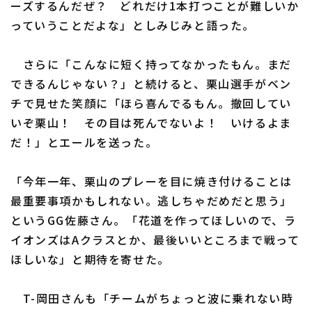
ーズするんだぜ？ どれだけ1本打つことが難しいか
っていうことだよな」としみじみと語った。
さらに「こんなに短く持ってなかったもん。まだ
できるんじゃない？」と続けると、栗山選手がベン
利用規約
プライバシーポリシー
チで見せた笑顔に「ほら喜んでるもん。撤回してい
いぞ栗山！ その目は死んでないよ！ いけるよま
運営会社
（別ウィンドウで開く）
よくある質問
だ！」とエールを送った。
特定商取引法の表示
アルバイト募集
（別ウィンドウで開く
「今年一年、栗山のプレーを目に焼き付けることは
最重要事項かもしれない。逃しちゃだめだと思う」
というGG佐藤さん。「花道を作ってほしいので、ラ
イオンズはAクラスとか、最後いいところまで戦って
ほしいな」と期待を寄せた。
T-岡田さんも「チームがちょっと波に乗れない時