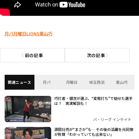
月パ
月曜日
LIONS
栗山巧
前の記事
次の記事
前の記事へ
次の記事へ
関連ニュース
月パ
月曜日
埼玉西武
栗山巧
巧打者・銀次が選ぶ、“変態打ち”で魅せた選手
は？ 実演解説も！
パ・リーグ インサイト
源田壮亮が“まさか”も… その後の活躍を元同僚
が称賛「わかっていても出来ない」