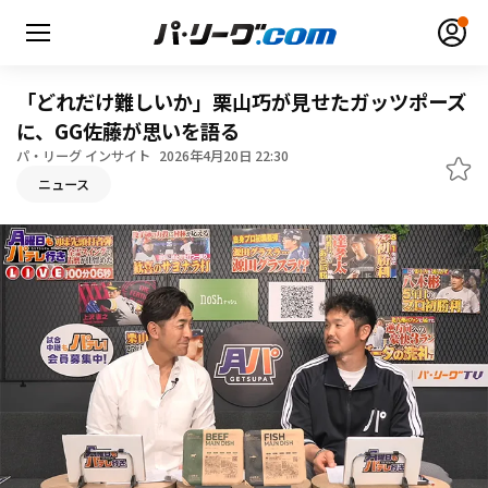
「どれだけ難しいか」栗山巧が見せたガッツポーズ
に、GG佐藤が思いを語る
パ・リーグ インサイト
2026年4月20日 22:30
無料アカウント登録
ログイン
ニュース
HOME
動画
日程・結果
順位表･成績
1軍公式戦
選手名鑑