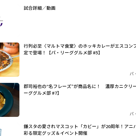
試合詳細／動画
行列必至〈マルトマ食堂〉のホッキカレーがエスコン
定で登場！【パ・リーググルメ部 #5】
パ
郡司裕也の“名フレーズ”が商品名に！ 濃厚カニクリ
ーググルメ部 #7】
パ
鎌スタの愛されマスコット「カビー」が20周年！アニ
彩る限定グッズ＆イベント開催