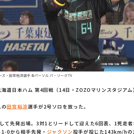
ズ・田宮裕涼選手 ©パーソル パ・リーグTV
海道日本ハム 第4回戦（14日・ZOZOマリンスタジアム
ムの
田宮裕涼
選手が2号ソロを放った。
して先発出場。3対1とリードして迎えた6回表、1死走者
1-0から相手先発・
ジャクソン
投手が投じた143km/h