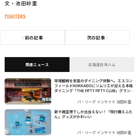
文・池田紗里
FIGHTERS
前の記事
次の記事
前の記事へ
次の記事へ
関連ニュース
北海道日本ハム
球場観戦を至高のダイニング体験へ。エスコン
フィールドHOKKAIDOにソムリエが迎える本格
ダイニング「THE FIFTY FIFTY CLUB」グランド
オープン
パ・リーグ インサイト 池田紗里
新千歳空港でしか出会えない！「飛行機えふた
ん」グッズがかわいい
パ・リーグ インサイト 池田紗里