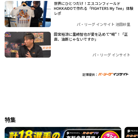
世界にひとつだけ！エスコンフィールド
HOKKAIDOで作れる「FIGHTERS My Tee」体験
レポ
パ・リーグ インサイト 池田紗里
田宮裕涼に里崎智也が愛を込めて“喝”！「正
直、油断じゃないですか」
パ・リーグ インサイト
記事提供：
特集