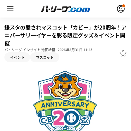
鎌スタの愛されマスコット「カビー」が20周年！ア
ニバーサリーイヤーを彩る限定グッズ＆イベント開
催
パ・リーグ インサイト 池田紗里
2026年3月31日 11:45
無料アカウント登録
ログイン
イベント
マスコット
HOME
動画
日程・結果
順位表･成績
1軍公式戦
選手名鑑