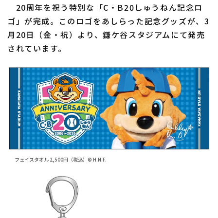
20周年を祝う特別な「C・B20しゅうねん記念ロ
ゴ」が完成。このロゴをあしらった記念グッズが、3
月20日（金・祝）より、鎌ケ谷スタジアムにて発売
されています。
利用規約
プライバシーポリシー
運営会社
（別ウィンドウで開く）
よくある質問
特定商取引法の表示
アルバイト募集
（別ウィンドウで開く
フェイスタオル 2,500円（税込）© H.N.F.