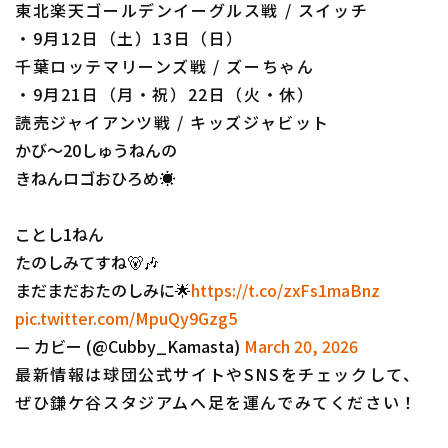
東北楽天ゴールデンイーグルス戦 / スイッチ
・9月12日（土）13日（日）
千葉ロッテマリーンズ戦 / ズーちゃん
・9月21日（月・祝）22日（火・休）
読売ジャイアンツ戦 / キッズジャビット
かび〜20しゅうねんの
きねんロゴおひろめ☀️
ことし1ねん
たのしみてすね🐻🎶
まだまだおたのしみに🌟
https://t.co/zxFs1maBnz
pic.twitter.com/MpuQy9Gzg5
— カビー (@Cubby_Kamasta)
March 20, 2026
最新情報は球団公式サイトやSNSをチェックして、
ぜひ鎌ケ谷スタジアムへ足を運んでみてください！