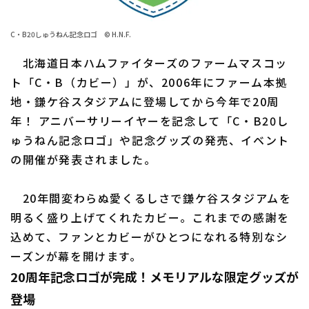
ファーム東地区
選手名鑑トップ
ニュース
C・B20しゅうねん記念ロゴ © H.N.F.
ファーム中地区
北海道日本ハムファイターズ
北海道日本ハムファイターズのファームマスコッ
ファーム西地区
ト「C・B（カビー）」が、2006年にファーム本拠
東北楽天ゴールデンイーグルス
地・鎌ケ谷スタジアムに登場してから今年で20周
交流戦
埼玉西武ライオンズ
年！ アニバーサリーイヤーを記念して「C・B20し
設定
ゅうねん記念ロゴ」や記念グッズの発売、イベント
千葉ロッテマリーンズ
の開催が発表されました。
オリックス・バファローズ
20年間変わらぬ愛くるしさで鎌ケ谷スタジアムを
福岡ソフトバンクホークス
明るく盛り上げてくれたカビー。これまでの感謝を
込めて、ファンとカビーがひとつになれる特別なシ
ーズンが幕を開けます。
20周年記念ロゴが完成！メモリアルな限定グッズが
登場