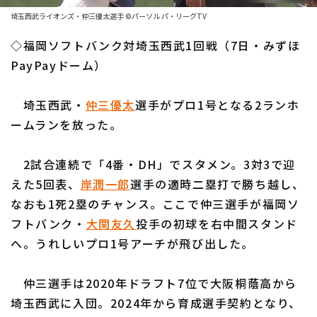
ファーム東地区
選手名鑑トップ
埼玉西武ライオンズ・仲三優太選手 ©パーソル パ・リーグTV
ニュース
ファーム中地区
◇福岡ソフトバンク対埼玉西武1回戦（7日・みずほ
北海道日本ハムファイターズ
ファーム西地区
PayPayドーム）
東北楽天ゴールデンイーグルス
交流戦
埼玉西武・
仲三優太
選手がプロ1号となる2ランホ
埼玉西武ライオンズ
設定
ームランを放った。
千葉ロッテマリーンズ
2試合連続で「4番・DH」でスタメン。3対3で迎
オリックス・バファローズ
えた5回表、
岸潤一郎
選手の適時二塁打で勝ち越し、
福岡ソフトバンクホークス
なおも1死2塁のチャンス。ここで仲三選手が福岡ソ
フトバンク・
大関友久
投手の初球を右中間スタンド
へ。うれしいプロ1号アーチが飛び出した。
仲三選手は2020年ドラフト7位で大阪桐蔭高から
埼玉西武に入団。2024年から育成選手契約となり、