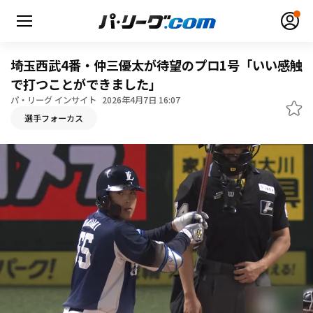
埼玉西武4番・仲三優太が待望のプロ1号「いい感触
で打つことができました」
パ・リーグ インサイト
2026年4月7日 16:07
無料アカウント登録
ログイン
選手フォーカス
HOME
動画
日程・結果
順位表･成績
1軍公式戦
選手名鑑