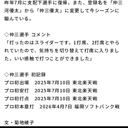
昨年7月に支配下選手に復帰。また、登録名を「仲三
河優太」から「仲三優太」に変更して今シーズンに
臨んでいる。
◇仲三選手 コメント
利用規約
プライバシーポリシー
「打ったのはスライダーです。1打席、2打席とやら
れていたので、気持ちを切り替えて打席に入りまし
運営会社
（別ウィンドウで開く）
よくある質問
た。いい感触で打つことができました」
特定商取引法の表示
アルバイト募集
（別ウィンドウで開く
◇仲三選手 初記録
プロ初出場 2025年7月10日 東北楽天戦
プロ初安打 2025年7月10日 東北楽天戦
プロ初打点 2025年7月10日 東北楽天戦
プロ初本塁打 2026年4月7日 福岡ソフトバンク戦
文・菊地綾子