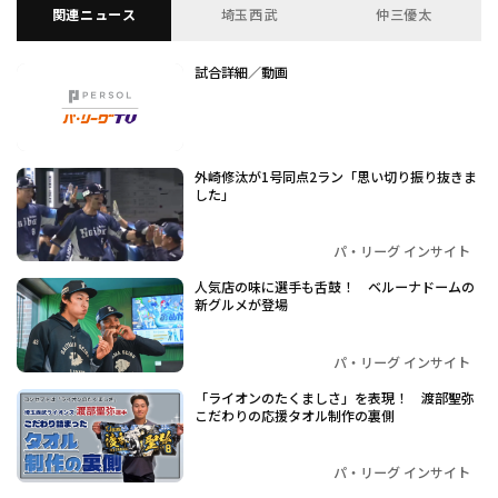
関連ニュース
埼玉西武
仲三優太
試合詳細／動画
外崎修汰が1号同点2ラン「思い切り振り抜きま
した」
パ・リーグ インサイト
人気店の味に選手も舌鼓！ ベルーナドームの
新グルメが登場
パ・リーグ インサイト
「ライオンのたくましさ」を表現！ 渡部聖弥
こだわりの応援タオル制作の裏側
パ・リーグ インサイト