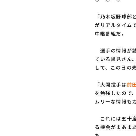
「乃木坂野球部
がリアルタイム
中継番組だ。
選手の情報が詰
ている黒見さん
して、この日の
「大関投手は
前
を勉強したので
ムリーな情報も
これには五十嵐
る機会がまあま
た。