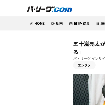
HOME
動画
日程・結果
順
五十嵐亮太が
る」
パ・リーグ インサ
エンタメ