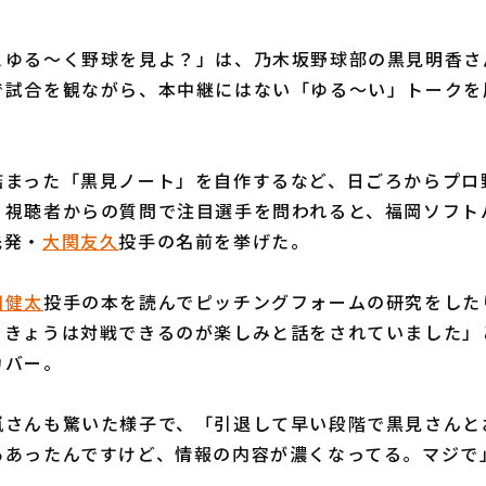
とゆる～く野球を見よ？」は、乃木坂野球部の黒見明香さ
で試合を観ながら、本中継にはない「ゆる～い」トークを
まった「黒見ノート」を自作するなど、日ごろからプロ
。視聴者からの質問で注目選手を問われると、福岡ソフト
先発・
大関友久
投手の名前を挙げた。
田健太
投手の本を読んでピッチングフォームの研究をした
、きょうは対戦できるのが楽しみと話をされていました」
カバー。
さんも驚いた様子で、「引退して早い段階で黒見さんと
ああったんですけど、情報の内容が濃くなってる。マジで