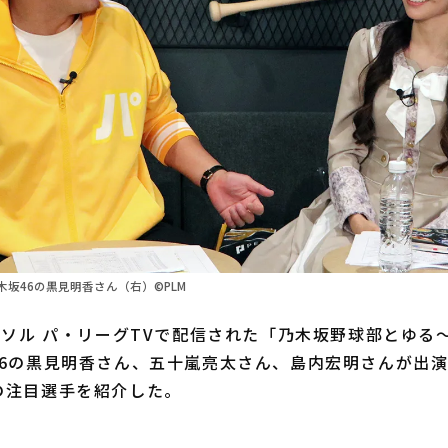
坂46の黒見明香さん（右）©PLM
ソル パ・リーグTVで配信された「乃木坂野球部とゆる
46の黒見明香さん、五十嵐亮太さん、島内宏明さんが出
の注目選手を紹介した。