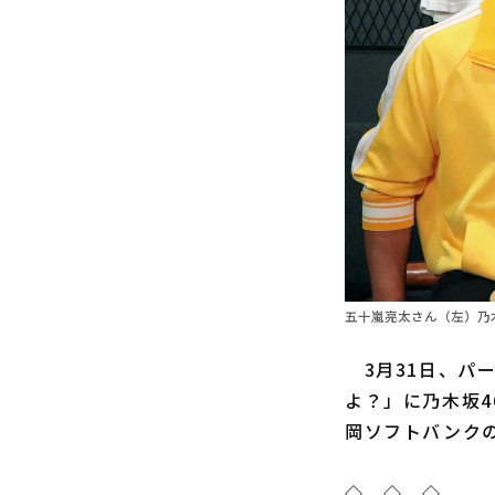
五十嵐亮太さん（左）乃木
3月31日、パー
よ？」に乃木坂
岡ソフトバンク
◇ ◇ ◇