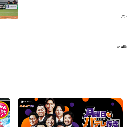
パ
記事提