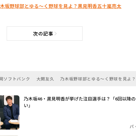
木坂野球部とゆる～く野球を見よ？
黒見明香
五十嵐亮太
次の記事
次の記事へ
岡ソフトバンク
大関友久
乃木坂野球部とゆる～く野球を見よ？
乃木坂46・黒見明香が挙げた注目選手は？「6回以降
い」
パ