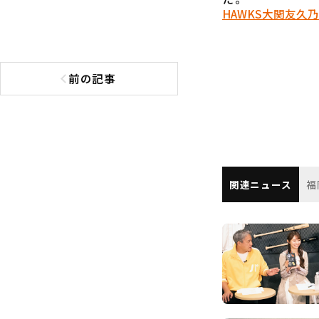
HAWKS
大関友久
乃
前の記事
前の記事へ
関連ニュース
福