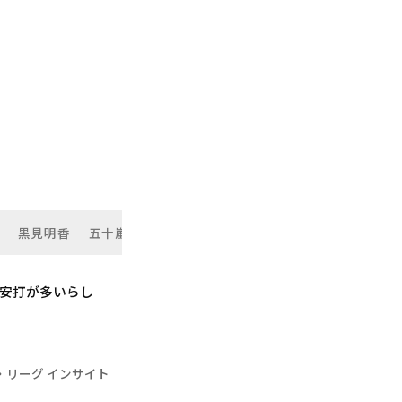
黒見明香
五十嵐亮太
の安打が多いらし
・リーグ インサイト