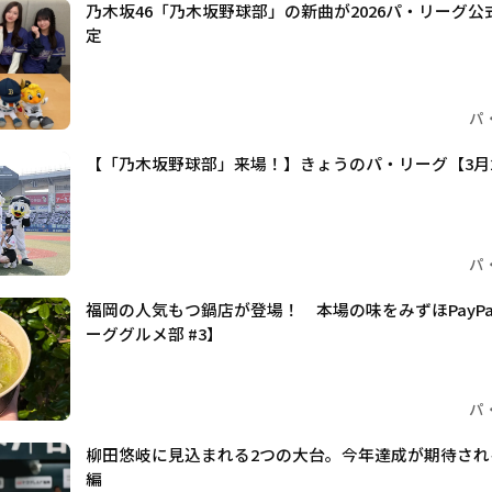
乃木坂46「乃木坂野球部」の新曲が2026パ・リーグ
定
パ
【「乃木坂野球部」来場！】きょうのパ・リーグ【3月
パ
福岡の人気もつ鍋店が登場！ 本場の味をみずほPayP
ーググルメ部 #3】
パ
柳田悠岐に見込まれる2つの大台。今年達成が期待さ
編