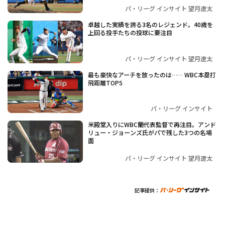
パ・リーグ インサイト 望月遼太
卓越した実績を誇る3名のレジェンド。40歳を
上回る投手たちの投球に要注目
パ・リーグ インサイト 望月遼太
最も豪快なアーチを放ったのは…… WBC本塁打
飛距離TOP5
パ・リーグ インサイト
米殿堂入りにWBC蘭代表監督で再注目。アンド
リュー・ジョーンズ氏がパで残した3つの名場
面
パ・リーグ インサイト 望月遼太
記事提供：