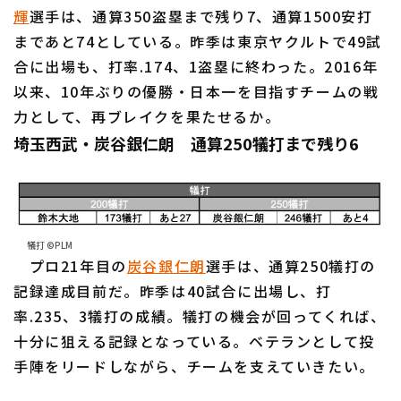
輝
選手は、通算350盗塁まで残り7、通算1500安打
まであと74としている。昨季は東京ヤクルトで49試
合に出場も、打率.174、1盗塁に終わった。2016年
以来、10年ぶりの優勝・日本一を目指すチームの戦
力として、再ブレイクを果たせるか。
埼玉西武・炭谷銀仁朗 通算250犠打まで残り6
犠打 ©PLM
プロ21年目の
炭谷銀仁朗
選手は、通算250犠打の
記録達成目前だ。昨季は40試合に出場し、打
率.235、3犠打の成績。犠打の機会が回ってくれば、
十分に狙える記録となっている。ベテランとして投
手陣をリードしながら、チームを支えていきたい。