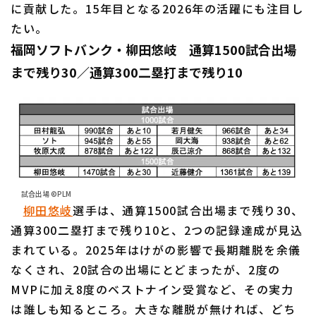
に貢献した。15年目となる2026年の活躍にも注目し
たい。
福岡ソフトバンク・柳田悠岐 通算1500試合出場
まで残り30／通算300二塁打まで残り10
試合出場 ©PLM
柳田悠岐
選手は、通算1500試合出場まで残り30、
通算300二塁打まで残り10と、2つの記録達成が見込
まれている。2025年はけがの影響で長期離脱を余儀
なくされ、20試合の出場にとどまったが、2度の
MVPに加え8度のベストナイン受賞など、その実力
は誰しも知るところ。大きな離脱が無ければ、どち