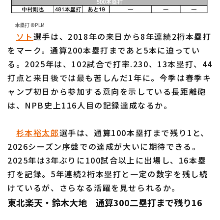
本塁打 ©PLM
ソト
選手は、2018年の来日から8年連続2桁本塁打
利用規約
プライバシーポリシー
をマーク。通算200本塁打まであと5本に迫ってい
る。2025年は、102試合で打率.230、13本塁打、44
運営会社
（別ウィンドウで開く）
よくある質問
打点と来日後では最も苦しんだ1年に。今季は春季キ
特定商取引法の表示
アルバイト募集
（別ウィンドウで開く
ャンプ初日から参加する意向を示している長距離砲
は、NPB史上116人目の記録達成なるか。
杉本裕太郎
選手は、通算100本塁打まで残り1と、
2026シーズン序盤での達成が大いに期待できる。
2025年は3年ぶりに100試合以上に出場し、16本塁
打を記録。5年連続2桁本塁打と一定の数字を残し続
けているが、さらなる活躍を見せられるか。
東北楽天・鈴木大地 通算300二塁打まで残り16