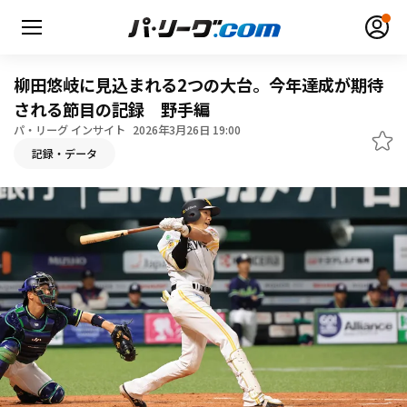
柳田悠岐に見込まれる2つの大台。今年達成が期待
される節目の記録 野手編
パ・リーグ インサイト
2026年3月26日 19:00
無料アカウント登録
ログイン
記録・データ
HOME
動画
日程・結果
順位表･成績
1軍公式戦
選手名鑑