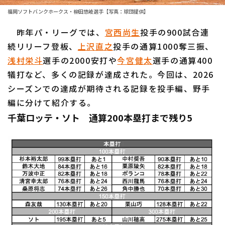
ファーム東地区
選手名鑑トップ
福岡ソフトバンクホークス・柳田悠岐選手【写真：球団提供】
ニュース
ファーム中地区
昨年パ・リーグでは、
北海道日本ハムファイターズ
宮西尚生
投手の900試合連
ファーム西地区
続リリーフ登板、
上沢直之
投手の通算1000奪三振、
東北楽天ゴールデンイーグルス
浅村栄斗
選手の2000安打や
今宮健太
選手の通算400
交流戦
犠打など、多くの記録が達成された。今回は、2026
埼玉西武ライオンズ
設定
シーズンでの達成が期待される記録を投手編、野手
千葉ロッテマリーンズ
編に分けて紹介する。
千葉ロッテ・ソト 通算200本塁打まで残り5
オリックス・バファローズ
福岡ソフトバンクホークス