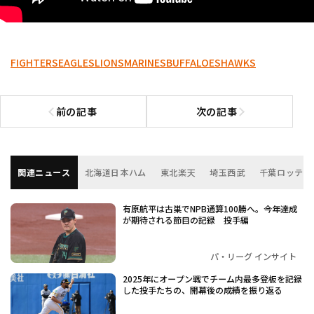
FIGHTERS
EAGLES
LIONS
MARINES
BUFFALOES
HAWKS
前の記事
次の記事
前の記事へ
次の記事へ
関連ニュース
北海道日本ハム
東北楽天
埼玉西武
千葉ロッテ
有原航平は古巣でNPB通算100勝へ。今年達成
が期待される節目の記録 投手編
パ・リーグ インサイト
2025年にオープン戦でチーム内最多登板を記録
した投手たちの、開幕後の成績を振り返る