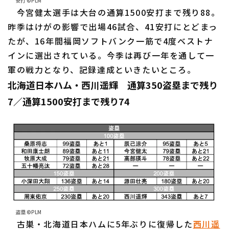
安打 ©PLM
今宮健太選手は大台の通算1500安打まで残り88。
昨季はけがの影響で出場46試合、41安打にとどまっ
たが、16年間福岡ソフトバンク一筋で4度ベストナ
インに選出されている。今季は再び一年を通して一
軍の戦力となり、記録達成といきたいところ。
北海道日本ハム・西川遥輝 通算350盗塁まで残り
7／通算1500安打まで残り74
盗塁 ©PLM
古巣・北海道日本ハムに5年ぶりに復帰した
西川遥