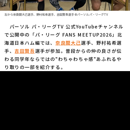
ファーム東地区
選手名鑑トップ
ニュース
ファーム中地区
左から奈良間大己選手、野村祐希選手、吉田賢吾選手 ©パーソル パ・リーグTV
北海道日本ハムファイターズ
ファーム西地区
パーソル パ・リーグTV 公式YouTubeチャンネル
東北楽天ゴールデンイーグルス
で公開中の「パ・リーグ FANS MEETUP2026」北
交流戦
海道日本ハム編では、
奈良間大己
選手、野村祐希選
埼玉西武ライオンズ
設定
手、
吉田賢吾
選手が参加。普段からの仲の良さが伝
千葉ロッテマリーンズ
わる同学年ならではの"わちゃわちゃ感"あふれるや
り取りの一部を紹介する。
オリックス・バファローズ
福岡ソフトバンクホークス