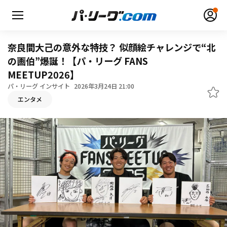
奈良間大己の意外な特技？ 似顔絵チャレンジで“北
の画伯”爆誕！【パ・リーグ FANS
MEETUP2026】
無料アカウント登録
ログイン
パ・リーグ インサイト
2026年3月24日 21:00
エンタメ
HOME
動画
日程・結果
順位表･成績
1軍公式戦
選手名鑑