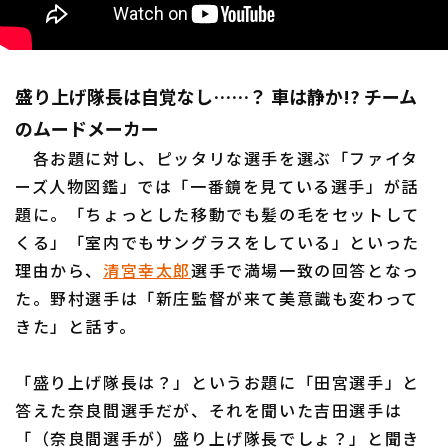
盛り上げ隊長は自覚なし……？ 車は静か!? チーム
のムードメーカー
利用規約
プライバシーポリシー
各お題に対し、ピッタリな選手を選ぶ「ファイタ
運営会社
（別ウィンドウで開く）
よくある質問
ーズ人物図鑑」では「一番鏡を見ている選手」が話
題に。「ちょっとした移動でも髪の毛をセットして
特定商取引法の表示
アルバイト募集
（別ウィンドウで開く
くる」「室内でもサングラスをしている」といった
理由から、
清宮幸太郎
選手で満場一致の回答となっ
た。野村選手は「新庄監督が来て美意識も変わって
きた」と話す。
「盛り上げ隊長は？」というお題に「田宮選手」と
答えた奈良間選手だが、それを聞いた吉田選手は
「（奈良間選手が）盛り上げ隊長でしょ？」と聞き