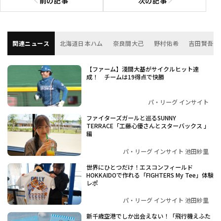
前の記事
次の記事
前の記事へ
次の記事へ
関連ニュース
北海道日本ハム
奈良間大己
野村佑希
吉田賢吾
【ファーム】淺間大基がサイクルヒット達
成！ チームは19得点で快勝
パ・リーグ インサイト
ファイターズガールと巡るSUNNY
TERRACE「工藤心優さんとスターバックス 」
編
パ・リーグ インサイト 池田紗里
世界にひとつだけ！エスコンフィールド
HOKKAIDOで作れる「FIGHTERS My Tee」体験
レポ
パ・リーグ インサイト 池田紗里
新千歳空港でしか出会えない！「飛行機えふた