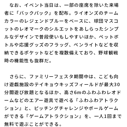
なお、イベント当日は、一部の座席を除いた来場
者に「バックパック」を配布。ライオンズのチーム
カラーのレジェンドブルーをベースに、球団マスコ
ットのレオマークのシルエットをあしらったシンプ
利用規約
プライバシーポリシー
ルなデザインで普段使いもしやすいほか、ペットボ
運営会社
（別ウィンドウで開く）
よくある質問
トルや応援グッズのフラッグ、ペンライトなどを収
納できるポケットなどを複数備えており、野球観戦
特定商取引法の表示
アルバイト募集
（別ウィンドウで開く
時の機能性も抜群だ。
さらに、ファミリーフェスタ期間中は、こども向
け遊戯施設のテイキョウキッズフィールドが最大30
分間遊び放題となるほか、高さ6mのふわふわレオド
ームなどのエアー遊具で遊べる『ふわふわアトラク
ション』と、ピッチングチャレンジやボールゲーム
ができる『ゲームアトラクション』を、一人1回まで
無料で遊ぶことができる。