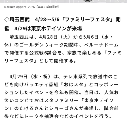
Marines Apparel 2026【写真：球団提供】
ファーム東地区
選手名鑑トップ
ニュース
◇埼玉西武 4/28～5/6「ファミリーフェスタ」開
ファーム中地区
北海道日本ハムファイターズ
催 4/29は東京ホテイソンが来場
ファーム西地区
東北楽天ゴールデンイーグルス
埼玉西武は、4月28日（火）から5月6日（水・
交流戦
休）のゴールデンウィーク期間中、ベルーナドーム
埼玉西武ライオンズ
で開催する公式戦6試合を、家族で楽しめる「ファミ
設定
リーフェスタ」として開催する。
千葉ロッテマリーンズ
オリックス・バファローズ
4月29日（水・祝）は、テレ東系列で放送中のこ
ども向けバラエティ番組『おはスタ』とコラボレー
福岡ソフトバンクホークス
ションしたイベントを今年も開催。当日は、人気お
笑いコンビでおはスタファミリー「東京ホテイソ
ン」のたけるさんとショーゴさんが来場し、試合前
後などにトークや抽選会などのイベントを行う。