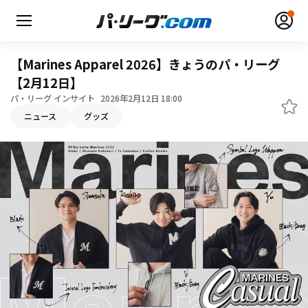
【Marines Apparel 2026】きょうのパ・リーグ
【2月12日】
パ・リーグ インサイト
2026年2月12日 18:00
ニュース
グッズ
無料アカウント登録
ログイン
HOME
動画
日程・結果
順位表･成績
1軍公式戦
選手名鑑