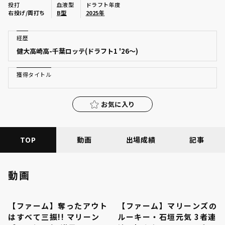
投打
血液型
ドラフト年度
ファーム東地区
右投げ/両打ち
B型
2025年
選手名鑑トップ
ニュース
ファーム中地区
経歴
北海道日本ハムファイターズ
健大高崎高-千葉ロッテ(ドラフト1 '26～)
ファーム西地区
東北楽天ゴールデンイーグルス
交流戦
獲得タイトル
埼玉西武ライオンズ
設定
お気に入り
千葉ロッテマリーンズ
オリックス・バファローズ
TOP
動画
出場成績
記事
福岡ソフトバンクホークス
動画
【ファーム】奪ったアウト
【ファーム】マリーンズの
00:38
00:26
はすべて三振!! マリーン
ルーキー・石垣元気 3者連