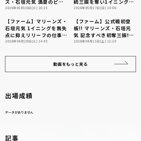
ズ・石垣元気 満塁のピン
続三振を奪い1イニングを
チを切り抜ける!! 2026年
2026年05月26日(火) 20:25
無失点に抑える好投!!
2026年05月17日(日) 14:06
5月26日 千葉ロッテマリ
2026年5月17日 千葉ロッ
【ファーム】マリーンズ・
【ファーム】公式戦初登
ーンズ 対 中日ドラゴンズ
テマリーンズ 対 東北楽天
00:33
00:35
石垣元気 1イニングを無失
板!! マリーンズ・石垣元
ゴールデンイーグルス
点に抑えリリーフの仕事を
気 記念すべき初奪三振!!
果たす!! 2026年4月28日
2026年04月28日(火) 14:43
2026年4月11日 千葉ロッ
2026年04月11日(土) 12:10
利用規約
プライバシーポリシー
福岡ソフトバンクホークス
テマリーンズ 対 北海道日
対 千葉ロッテマリーンズ
本ハムファイターズ
運営会社
（別ウィンドウで開く）
よくある質問
動画をもっと見る
特定商取引法の表示
アルバイト募集
（別ウィンドウで開く
出場成績
データがありません
記事