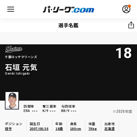
選手名鑑
18
無料アカウント登録
ログイン
千葉ロッテマリーンズ
石垣 元気
HOME
Genki Ishigaki
動画
日程・結果
防御率
奪三振率
与四球率
---
---
---
※2026年度
ERA
K/9
BB/9
順位表･成績
ポジション
誕生日
年齢
身長
体重
出身地
投手
2007/08/16
18歳
180cm
78kg
北海道
1軍公式戦
選手名鑑