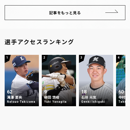
記事をもっと見る
選手アクセスランキング
1
2
3
4
62
9
18
60
滝澤 夏央
柳田 悠岐
石垣 元気
中村 
Natsuo Takizawa
Yuki Yanagita
Genki Ishigaki
Takey