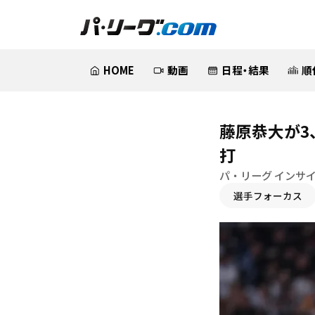
HOME
動画
日程・結果
順
藤原恭大が3
打
パ・リーグ インサ
選手フォーカス