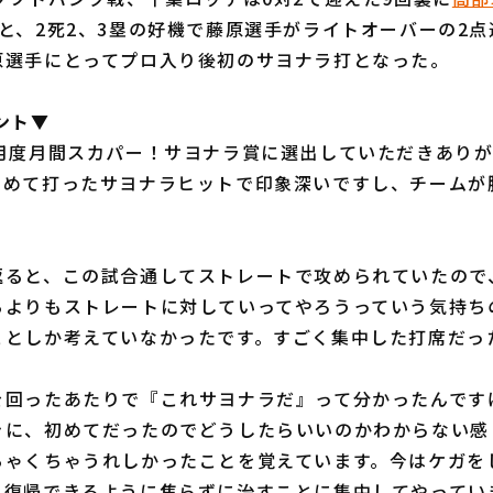
と、2死2、3塁の好機で藤原選手がライトオーバーの2
原選手にとってプロ入り後初のサヨナラ打となった。
ント▼
4月度月間スカパー！サヨナラ賞に選出していただきあり
初めて打ったサヨナラヒットで印象深いですし、チームが
返ると、この試合通してストレートで攻められていたので
ちよりもストレートに対していってやろうっていう気持ち
ことしか考えていなかったです。すごく集中した打席だっ
を回ったあたりで『これサヨナラだ』って分かったんです
きに、初めてだったのでどうしたらいいのかわからない感
ちゃくちゃうれしかったことを覚えています。今はケガを
く復帰できるように焦らずに治すことに集中してやってい