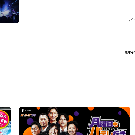
パ
記事提