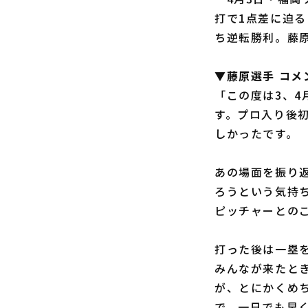
打で1点差に迫る
ち逆転勝利。藤
▼藤原選手 コメ
「この度は3、
す。プロ入り後
しかったです。
あの場面を振り
ろうという気持
ピッチャーとの
打った後は一塁
みんなが来たと
が、とにかくめ
で、一日でも早