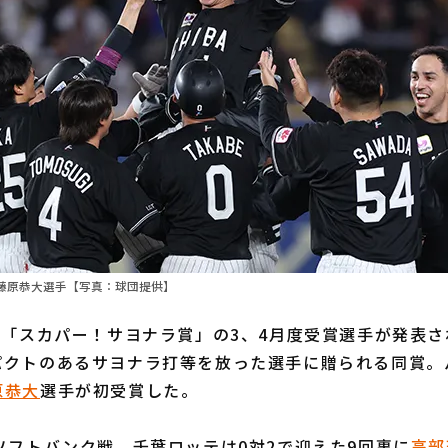
藤原恭大選手【写真：球団提供】
間「スカパー！サヨナラ賞」の3、4月度受賞選手が発表さ
パクトのあるサヨナラ打等を放った選手に贈られる同賞。
原恭大
選手が初受賞した。
ソフトバンク戦、千葉ロッテは0対2で迎えた9回裏に
高部