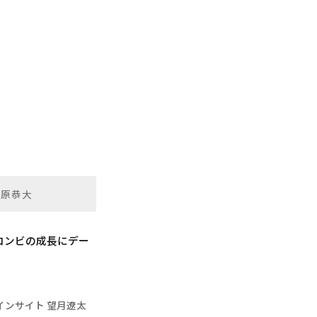
藤原恭大
コンビの成長にデー
インサイト 望月遼太