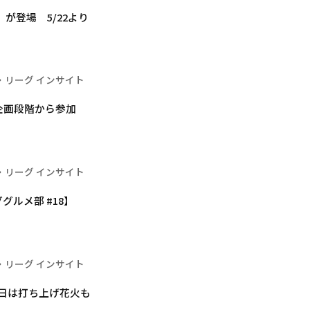
が登場 5/22より
・リーグ インサイト
が企画段階から参加
・リーグ インサイト
ルメ部 #18】
・リーグ インサイト
W最終日は打ち上げ花火も