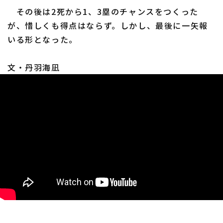
その後は2死から1、3塁のチャンスをつくった
が、惜しくも得点はならず。しかし、最後に一矢報
いる形となった。
利用規約
プライバシーポリシー
文・丹羽海凪
運営会社
（別ウィンドウで開く）
よくある質問
特定商取引法の表示
アルバイト募集
（別ウィンドウで開く