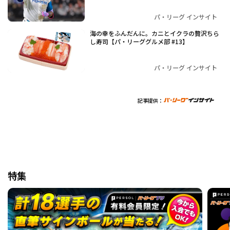
パ・リーグ インサイト
海の幸をふんだんに。カニとイクラの贅沢ちら
し寿司【パ・リーググルメ部 #13】
パ・リーグ インサイト
記事提供：
特集