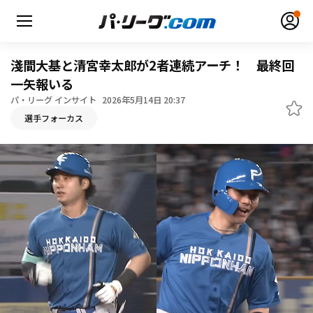
淺間大基と清宮幸太郎が2者連続アーチ！ 最終回
一矢報いる
パ・リーグ インサイト
2026年5月14日 20:37
無料アカウント登録
ログイン
選手フォーカス
HOME
動画
日程・結果
順位表･成績
1軍公式戦
選手名鑑