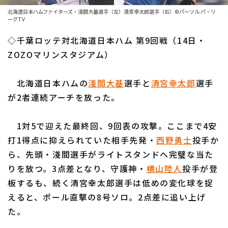
ファーム東地区
選手名鑑トップ
北海道日本ハムファイターズ・淺間大基選手（左）清宮幸太郎選手（右）©パーソル パ・リ
ニュース
ーグTV
ファーム中地区
北海道日本ハムファイターズ
◇千葉ロッテ対北海道日本ハム 第9回戦（14日・
ファーム西地区
ZOZOマリンスタジアム）
東北楽天ゴールデンイーグルス
交流戦
埼玉西武ライオンズ
北海道日本ハムの
淺間大基
選手と
清宮幸太郎
選手
設定
が2者連続アーチを放った。
千葉ロッテマリーンズ
オリックス・バファローズ
1対5で迎えた最終回、9回表の攻撃。ここまで4安
打1得点に抑えられていた相手先発・
西野勇士
投手か
福岡ソフトバンクホークス
ら、先頭・淺間選手がライトスタンドへ完璧な当た
りを放つ。3点差となり、守護神・
横山陸人
投手が登
板するも、続く清宮幸太郎選手は低めの変化球を捉
えると、ポール直撃の8号ソロ。2点差に追い上げ
た。