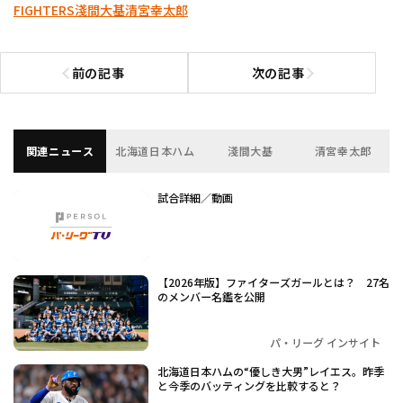
FIGHTERS
淺間大基
清宮幸太郎
前の記事
次の記事
前の記事へ
次の記事へ
関連ニュース
北海道日本ハム
淺間大基
清宮幸太郎
試合詳細／動画
【2026年版】ファイターズガールとは？ 27名
のメンバー名鑑を公開
パ・リーグ インサイト
北海道日本ハムの“優しき大男”レイエス。昨季
と今季のバッティングを比較すると？