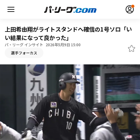
上田希由翔がライトスタンドへ確信の1号ソロ「い
い結果になって良かった」
パ・リーグ インサイト
2026年5月9日 15:00
無料アカウント登録
ログイン
選手フォーカス
HOME
動画
日程・結果
順位表･成績
1軍公式戦
選手名鑑