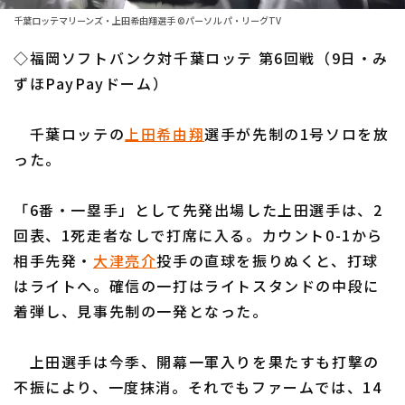
ファーム東地区
選手名鑑トップ
千葉ロッテマリーンズ・上田希由翔選手 ©パーソル パ・リーグTV
ニュース
ファーム中地区
◇福岡ソフトバンク対千葉ロッテ 第6回戦（9日・み
北海道日本ハムファイターズ
ファーム西地区
ずほPayPayドーム）
東北楽天ゴールデンイーグルス
交流戦
千葉ロッテの
上田希由翔
選手が先制の1号ソロを放
埼玉西武ライオンズ
設定
った。
千葉ロッテマリーンズ
「6番・一塁手」として先発出場した上田選手は、2
オリックス・バファローズ
回表、1死走者なしで打席に入る。カウント0-1から
福岡ソフトバンクホークス
相手先発・
大津亮介
投手の直球を振りぬくと、打球
はライトへ。確信の一打はライトスタンドの中段に
着弾し、見事先制の一発となった。
上田選手は今季、開幕一軍入りを果たすも打撃の
不振により、一度抹消。それでもファームでは、14