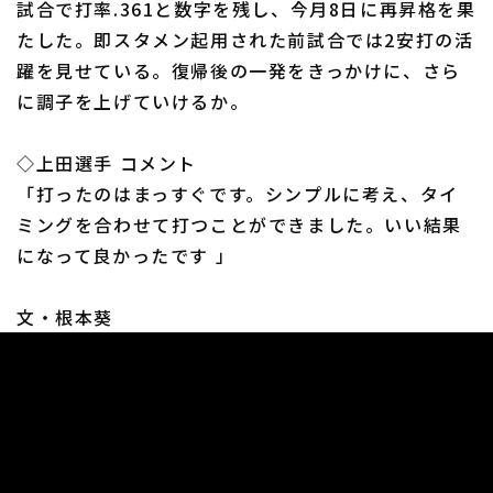
試合で打率.361と数字を残し、今月8日に再昇格を果
たした。即スタメン起用された前試合では2安打の活
躍を見せている。復帰後の一発をきっかけに、さら
に調子を上げていけるか。
利用規約
プライバシーポリシー
◇上田選手 コメント
「打ったのはまっすぐです。シンプルに考え、タイ
運営会社
（別ウィンドウで開く）
よくある質問
ミングを合わせて打つことができました。いい結果
特定商取引法の表示
アルバイト募集
（別ウィンドウで開く
になって良かったです 」
文・根本葵