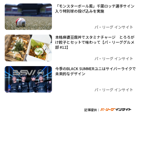
「モンスターボール風」千葉ロッテ選手サイン
入り特別球の投げ込みを実施
パ・リーグ インサイト
本格麻婆豆腐丼でスタミナチャージ とろろが
け餃子とセットで味わって【パ・リーググルメ
部 #12】
パ・リーグ インサイト
今季のBLACK SUMMERユニはサイバーライクで
未来的なデザイン
パ・リーグ インサイト
記事提供：