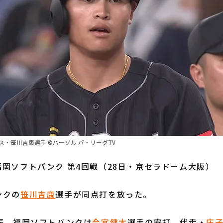
・笹川吉康選手 ©パーソル パ・リーグTV
岡ソフトバンク 第4回戦（28日・京セラドーム大阪）
ンクの
笹川吉康
選手が同点打を放った。
表、福岡ソフトバンクは
今宮健太
選手の安打、代走・
庄