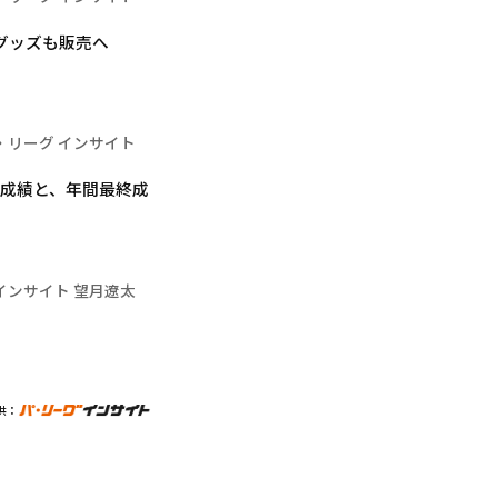
グッズも販売へ
・リーグ インサイト
の成績と、年間最終成
インサイト 望月遼太
供：