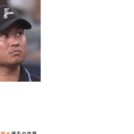
子雄大
選手の盗塁