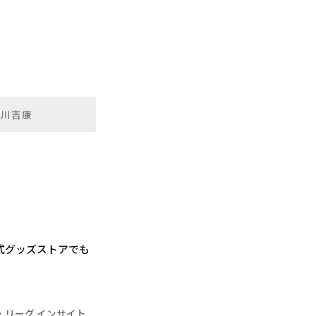
笹川吉康
公式グッズストアでも
・リーグ インサイト