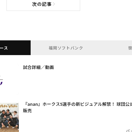
次の記事
次の記事へ
ース
福岡ソフトバンク
試合詳細／動画
『anan』ホークス5選手の新ビジュアル解禁！ 球団
販売
パ