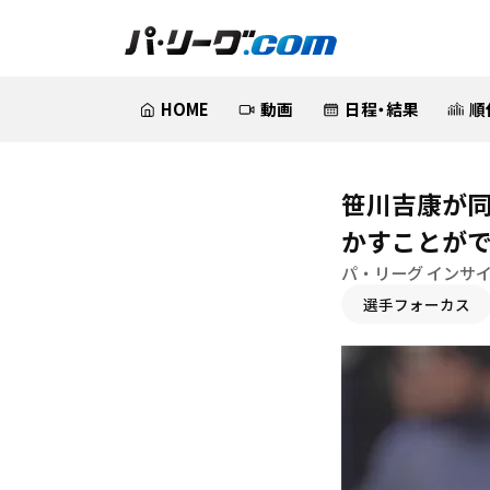
HOME
動画
日程・結果
順
笹川吉康が
かすことが
パ・リーグ インサ
選手フォーカス