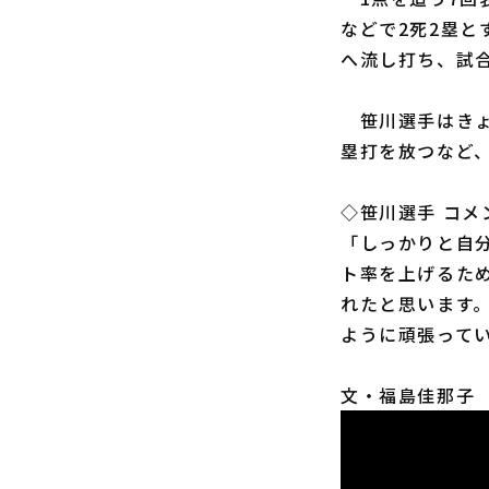
などで2死2塁と
へ流し打ち、試
笹川選手はきょ
塁打を放つなど
◇笹川選手 コメ
「しっかりと自
ト率を上げるた
れたと思います
ように頑張って
文・福島佳那子