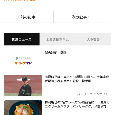
前の記事
次の記事
前の記事へ
次の記事へ
関連ニュース
北海道日本ハム
大塚瑠晏
試合詳細／動画
有原航平は古巣でNPB通算100勝へ。今年達成
が期待される節目の記録 投手編
パ・リーグ インサイト
郡司裕也の“名フレーズ”が商品名に！ 濃厚カ
ニクリームパスタ【パ・リーググルメ部 #7】