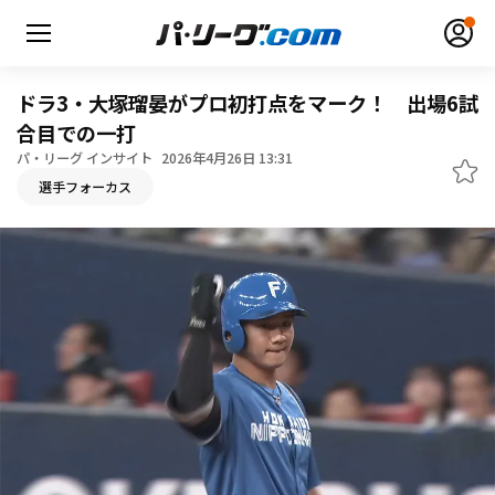
ドラ3・大塚瑠晏がプロ初打点をマーク！ 出場6試
合目での一打
パ・リーグ インサイト
2026年4月26日 13:31
無料アカウント登録
ログイン
選手フォーカス
HOME
動画
日程・結果
順位表･成績
1軍公式戦
選手名鑑