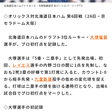
ファーム東地区
選手名鑑トップ
北海道日本ハムファイターズ・大塚瑠晏選手 ©パーソル パ・リーグTV
ニュース
ファーム中地区
◇オリックス対北海道日本ハム 第6回戦（26日・京
北海道日本ハムファイターズ
ファーム西地区
セラドーム大阪）
東北楽天ゴールデンイーグルス
交流戦
北海道日本ハムのドラフト3位ルーキー・
大塚瑠晏
埼玉西武ライオンズ
設定
選手が、プロ初打点を記録した。
千葉ロッテマリーンズ
大塚選手は「5番・二塁手」として先発出場。初
オリックス・バファローズ
回、
レイエス
選手の内野ゴロの間に1点を先制し、な
福岡ソフトバンクホークス
おも2死3塁の好機で第1打席に入ると、カウント1-0
から相手先発・
九里亜蓮
投手の低めの変化球を捉え
る。打球は二塁手の頭を抜ける適時打となり、出場6
試合目でプロ初打点をマークした。
◇大塚選手の初記録